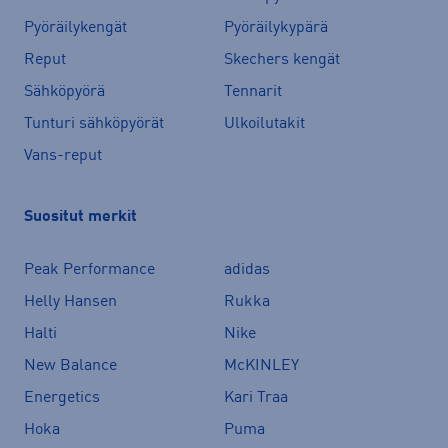
Pyöräilykengät
Pyöräilykypärä
Reput
Skechers kengät
Sähköpyörä
Tennarit
Tunturi sähköpyörät
Ulkoilutakit
Vans-reput
Suositut merkit
Peak Performance
adidas
Helly Hansen
Rukka
Halti
Nike
New Balance
McKINLEY
Energetics
Kari Traa
Hoka
Puma