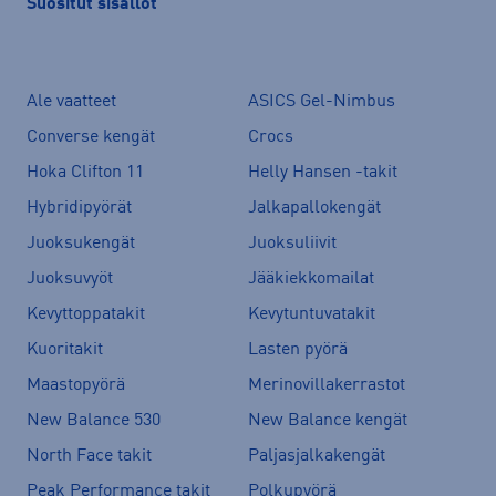
Suositut sisällöt
Ale vaatteet
ASICS Gel-Nimbus
Converse kengät
Crocs
Hoka Clifton 11
Helly Hansen -takit
Hybridipyörät
Jalkapallokengät
Juoksukengät
Juoksuliivit
Juoksuvyöt
Jääkiekkomailat
Kevyttoppatakit
Kevytuntuvatakit
Kuoritakit
Lasten pyörä
Maastopyörä
Merinovillakerrastot
New Balance 530
New Balance kengät
North Face takit
Paljasjalkakengät
Peak Performance takit
Polkupyörä