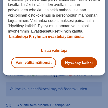
tavalla. Lisäksi evästeiden avulla mitataan
Koko
palveluiden tehokkuutta sekä mahdollistetaan
34
46
yksilöllinen ostokokemus ja personoidun mainonnan
tarjoaminen. Voit antaa suostumuksesi painamalla
Kokotaulukko
”Hyväksy kaikki”. Pystyt muuttamaan valintojasi
myöhemmin ”Evästeasetukset”-linkin kautta.
Lisätietoja K-ryhmän evästekäytännöistä
Lisää ostoskoriin
Lisää valintoja
Vain välttämättömät
Hyväksy kaikki
Tarkista saatavuus ja tilaa myymälästä
Verkkokauppa:
Saatavilla
Myymälät:
Ei saatavilla
Valitse koko nähdäksesi myymäläsaatavuuden.
Arvioitu toimitusaika 1-3 arkipäivää.