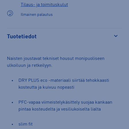
Tilaus- ja toimituskulut
Ilmainen palautus
Tuotetiedot
Avaa
Naisten joustavat tekniset housut monipuoliseen
ulkoiluun ja retkeilyyn.
DRY PLUS eco -materiaali siirtää tehokkaasti
kosteutta ja kuivuu nopeasti
PFC-vapaa viimeistelykäsittely suojaa kankaan
pintaa kosteudelta ja vesiliukoiselta lialta
slim fit