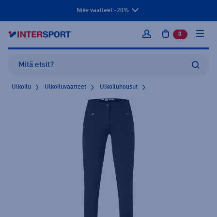
Nike vaatteet -20%
0
tuotetta osto
Kirjaudu sisään
Ulkoilu
Ulkoiluvaatteet
Ulkoiluhousut