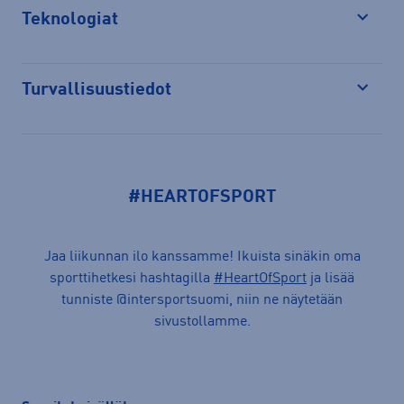
Teknologiat
Avaa
Turvallisuustiedot
Avaa
#HEARTOFSPORT
Jaa liikunnan ilo kanssamme! Ikuista sinäkin oma
sporttihetkesi hashtagilla
#HeartOfSport
ja lisää
tunniste @intersportsuomi, niin ne näytetään
sivustollamme.