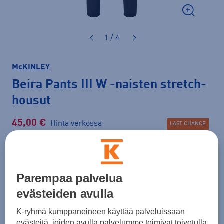
1 / 4
McKINLEY
Beira Pants III W
-naisten stretch-
housut
45,00 €
Hinta verkossa
LAST CHANCE
Normaalihinta: 99,90 €
Lisätietoa
30pv alin hinta: 45,00 €
Parempaa palvelua
Väri
Musta
evästeiden avulla
K-ryhmä kumppaneineen käyttää palveluissaan
evästeitä, joiden avulla palvelumme toimivat toivotulla