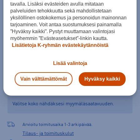
tavalla. Lisäksi evästeiden avulla mitataan
40,5
41
42
palveluiden tehokkuutta sekä mahdollistetaan
yksilöllinen ostokokemus ja personoidun mainonnan
Kokotaulukko
tarjoaminen. Voit antaa suostumuksesi painamalla
”Hyväksy kaikki”. Pystyt muuttamaan valintojasi
myöhemmin ”Evästeasetukset”-linkin kautta.
Lisää ostoskoriin
Lisätietoja K-ryhmän evästekäytännöistä
Lisää valintoja
Tarkista saatavuus ja tilaa myymälästä
Vain välttämättömät
Hyväksy kaikki
Verkkokauppa:
Saatavilla
Myymälät:
Saatavilla
Valitse koko nähdäksesi myymäläsaatavuuden.
Arvioitu toimitusaika 1-3 arkipäivää.
Tilaus- ja toimituskulut