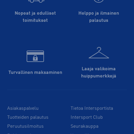
Nopeat ja edulliset
Helppo ja ilmainen
toimitukset
palautus
Laaja valikoima
Turvallinen maksaminen
huippu­merkkejä
Asiakaspalvelu
Tietoa Intersportista
Tuotteiden palautus
Intersport Club
Peruutusilmoitus
Seurakauppa