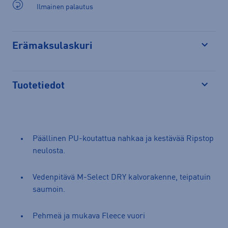
Ilmainen palautus
Erämaksulaskuri
Avaa
Tuotetiedot
Avaa
Päällinen PU-koutattua nahkaa ja kestävää Ripstop
neulosta.
Vedenpitävä M-Select DRY kalvorakenne, teipatuin
saumoin.
Pehmeä ja mukava Fleece vuori