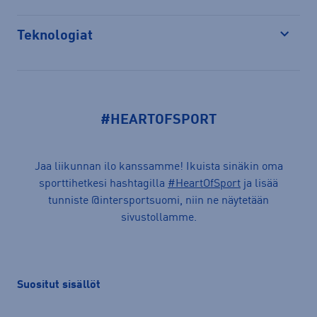
Teknologiat
Avaa
#HEARTOFSPORT
Jaa liikunnan ilo kanssamme! Ikuista sinäkin oma
sporttihetkesi hashtagilla
#HeartOfSport
ja lisää
tunniste @intersportsuomi, niin ne näytetään
sivustollamme.
Suositut sisällöt