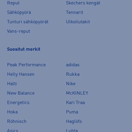
Reput
Skechers kengät
Sähköpyörä
Tennarit
Tunturi sähköpyörät
Ulkoilutakit
Vans-reput
Suositut merkit
Peak Performance
adidas
Helly Hansen
Rukka
Halti
Nike
New Balance
McKINLEY
Energetics
Kari Traa
Hoka
Puma
Röhnisch
Haglöfs
Asics
Luhta