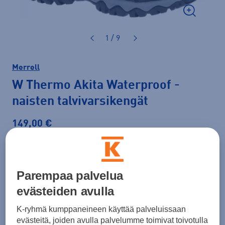
1 / 9
Merrell
W Thermo Akita Waterproof
-
naisten talvivarsikengät
149,00 €
Väri
Musta
Parempaa palvelua
evästeiden avulla
Koko
K-ryhmä kumppaneineen käyttää palveluissaan
36
37
37,5
38
38,5
39
40
evästeitä, joiden avulla palvelumme toimivat toivotulla