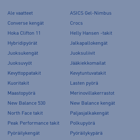
Ale vaatteet
ASICS Gel-Nimbus
Converse kengät
Crocs
Hoka Clifton 11
Helly Hansen -takit
Hybridipyörät
Jalkapallokengät
Juoksukengät
Juoksuliivit
Juoksuvyöt
Jääkiekkomailat
Kevyttoppatakit
Kevytuntuvatakit
Kuoritakit
Lasten pyörä
Maastopyörä
Merinovillakerrastot
New Balance 530
New Balance kengät
North Face takit
Paljasjalkakengät
Peak Performance takit
Polkupyörä
Pyöräilykengät
Pyöräilykypärä