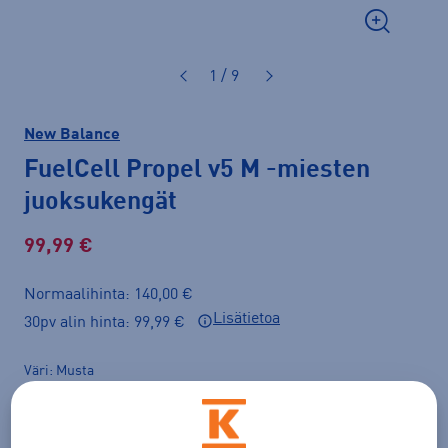
1 / 9
New Balance
FuelCell Propel v5 M
-miesten
juoksukengät
99,99 €
Normaalihinta: 140,00 €
Lisätietoa
30pv alin hinta: 99,99 €
Väri
Musta