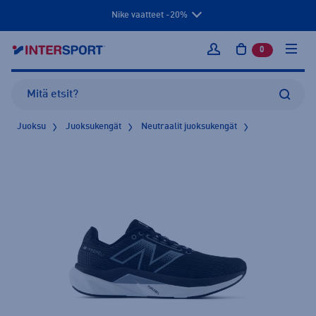
Nike vaatteet -20%
0
tuotetta osto
Kirjaudu sisään
Juoksu
Juoksukengät
Neutraalit juoksukengät