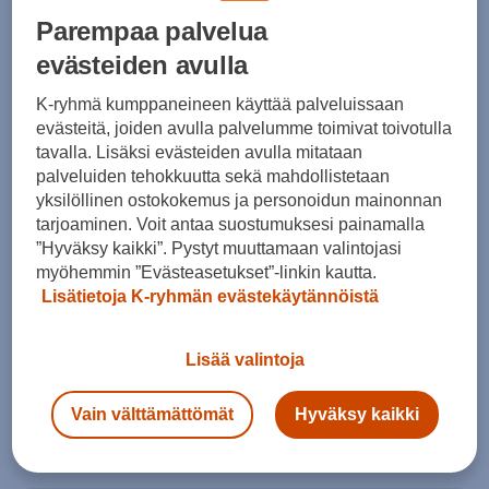
Parempaa palvelua
evästeiden avulla
Koko
K-ryhmä kumppaneineen käyttää palveluissaan
evästeitä, joiden avulla palvelumme toimivat toivotulla
40
40,5
41,5
42
42,5
43
44
tavalla. Lisäksi evästeiden avulla mitataan
palveluiden tehokkuutta sekä mahdollistetaan
44,5
45
45,5
46,5
47
47,5
49
yksilöllinen ostokokemus ja personoidun mainonnan
Kokotaulukko
tarjoaminen. Voit antaa suostumuksesi painamalla
”Hyväksy kaikki”. Pystyt muuttamaan valintojasi
myöhemmin ”Evästeasetukset”-linkin kautta.
Lisätietoja K-ryhmän evästekäytännöistä
Lisää ostoskoriin
Lisää valintoja
Vain välttämättömät
Hyväksy kaikki
Tarkista saatavuus ja tilaa myymälästä
Verkkokauppa:
Saatavilla
Myymälät:
Saatavilla