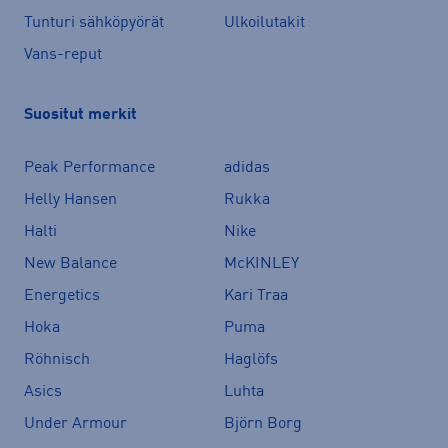
Tunturi sähköpyörät
Ulkoilutakit
Vans-reput
Suositut merkit
Peak Performance
adidas
Helly Hansen
Rukka
Halti
Nike
New Balance
McKINLEY
Energetics
Kari Traa
Hoka
Puma
Röhnisch
Haglöfs
Asics
Luhta
Under Armour
Björn Borg