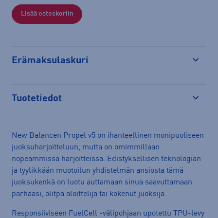
Lisää ostoskoriin
Erämaksulaskuri
Avaa
Tuotetiedot
Avaa
New Balancen Propel v5 on ihanteellinen monipuoliseen
juoksuharjoitteluun, mutta on omimmillaan
nopeammissa harjoitteissa. Edistyksellisen teknologian
ja tyylikkään muotoilun yhdistelmän ansiosta tämä
juoksukenkä on luotu auttamaan sinua saavuttamaan
parhaasi, olitpa aloittelija tai kokenut juoksija.
Responsiiviseen FuelCell -välipohjaan upotettu TPU-levy