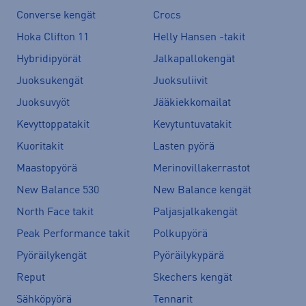
Converse kengät
Crocs
Hoka Clifton 11
Helly Hansen -takit
Hybridipyörät
Jalkapallokengät
Juoksukengät
Juoksuliivit
Juoksuvyöt
Jääkiekkomailat
Kevyttoppatakit
Kevytuntuvatakit
Kuoritakit
Lasten pyörä
Maastopyörä
Merinovillakerrastot
New Balance 530
New Balance kengät
North Face takit
Paljasjalkakengät
Peak Performance takit
Polkupyörä
Pyöräilykengät
Pyöräilykypärä
Reput
Skechers kengät
Sähköpyörä
Tennarit