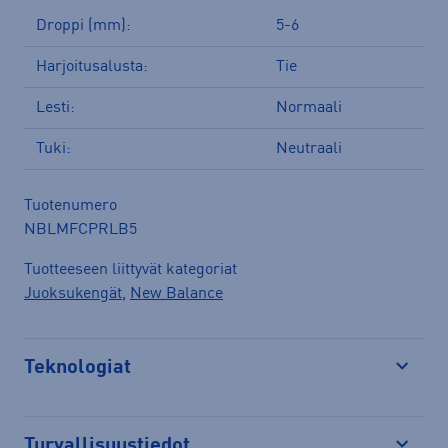
Droppi (mm):
5-6
Harjoitusalusta:
Tie
Lesti:
Normaali
Tuki:
Neutraali
Tuotenumero
NBLMFCPRLB5
Tuotteeseen liittyvät kategoriat
Juoksukengät
,
New Balance
Teknologiat
Avaa
Turvallisuustiedot