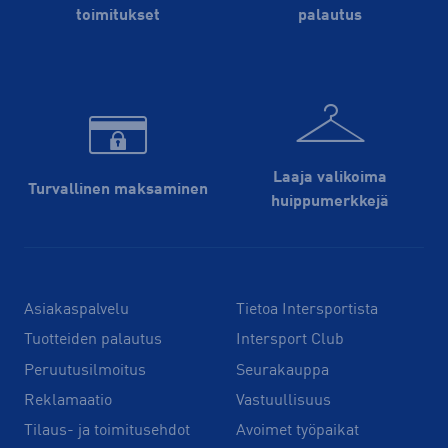
toimitukset
palautus
Laaja valikoima
Turvallinen maksaminen
huippu­merkkejä
Asiakaspalvelu
Tietoa Intersportista
Tuotteiden palautus
Intersport Club
Peruutusilmoitus
Seurakauppa
Reklamaatio
Vastuullisuus
Tilaus- ja toimitusehdot
Avoimet työpaikat