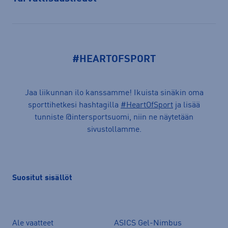
Avaa
#HEARTOFSPORT
Jaa liikunnan ilo kanssamme! Ikuista sinäkin oma
sporttihetkesi hashtagilla
#HeartOfSport
ja lisää
tunniste @intersportsuomi, niin ne näytetään
sivustollamme.
Suositut sisällöt
Ale vaatteet
ASICS Gel-Nimbus