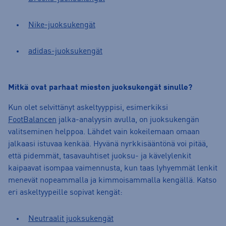
Nike-juoksukengät
adidas-juoksukengät
Mitkä ovat parhaat miesten juoksukengät sinulle?
Kun olet selvittänyt askeltyyppisi, esimerkiksi
FootBalancen
jalka-analyysin avulla, on juoksukengän
valitseminen helppoa. Lähdet vain kokeilemaan omaan
jalkaasi istuvaa kenkää. Hyvänä nyrkkisääntönä voi pitää,
että pidemmät, tasavauhtiset juoksu- ja kävelylenkit
kaipaavat isompaa vaimennusta, kun taas lyhyemmät lenkit
menevät nopeammalla ja kimmoisammalla kengällä. Katso
eri askeltyypeille sopivat kengät:
Neutraalit juoksukengät