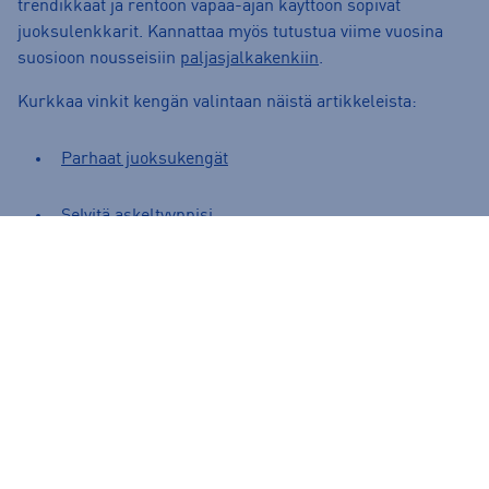
trendikkäät ja rentoon vapaa-ajan käyttöön sopivat
juoksulenkkarit. Kannattaa myös tutustua viime vuosina
suosioon nousseisiin
paljasjalkakenkiin
.
Kurkkaa vinkit kengän valintaan näistä artikkeleista:
Parhaat juoksukengät
Selvitä askeltyyppisi
Mistä löytyvät parhaat miesten juoksukengät?
Helppo vastaus kysymykseen – Intersportista tietenkin.
Meiltä löydät parhaat merkit sekä asiantuntevan palvelun.
Jokaisessa Intersport-kaupassa pystymme analysoimaan
jalkasi asennon
Footbalance
-laitteden avulla ja
suosittelemaan juuri sinun jalkaasi sopivat kengät.
Suuresta merkkivalikoimastamme löydät kaikki