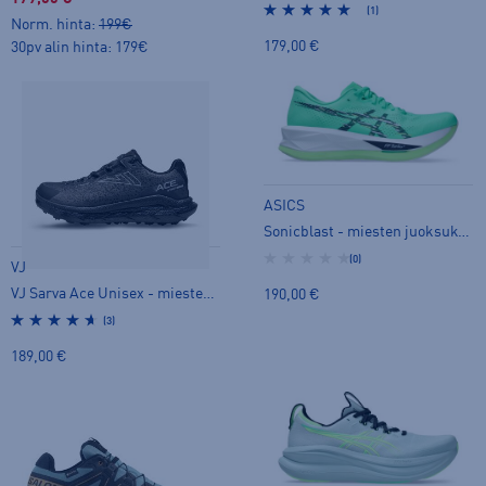
(1)
Norm. hinta:
199€
179,00 €
30pv alin hinta: 179€
ASICS
Sonicblast - miesten juoksukengät
(0)
VJ
VJ Sarva Ace Unisex - miesten nastajuoksukengät
190,00 €
(3)
189,00 €