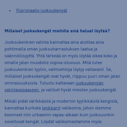
Ylipronaatio juoksukengät
Millaiset juoksukengät miehille sinä haluat löytää?
Juoksukenkien valinta kannattaa aina aloittaa aina
pohtimalla oman juoksuharrastuksen laatua ja
säännöllisyyttä. Yhtä tärkeää on myös löytää oikea koko ja
omalle jalan muodolle sopiva istuvuus. Mitä tulee
juoksukenkien tyyliin, vaihtoehtoja löytyy valtavasti. Se,
millaiset juoksukengät ovat hyvät, riippuu juuri oman jalan
ominaisuuksista. Tutustu kattavaan
juoksukengän
valintaoppaaseen
, ja valitset hyvät miesten juoksukengät.
Mikäli pidät värikkäistä ja modernin tyylikkäistä kengistä,
kannattaa kurkata
lenkkarit
-valikoima, johon olemme
koonneet niin urbaaniin vapaa-aikaan kuin juoksuunkin
soveltuvat kengät. Löydät valikoimastamme myös