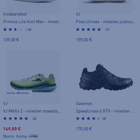
Vivobarefoot
VJ
Primus Lite Knit Men - miesten paljasjalkakengät
Flow Unisex - miesten juoksukengät
(3)
(1)
139,00 €
159,00 €
HINTA VERKOSSA
VJ
Salomon
VJ MAXx 2 - miesten maastojuoksukengät
Speedcross 6 GTX - miesten maastojuoksukengät
(3)
(3)
149,00 €
170,00 €
Norm. hinta:
179€