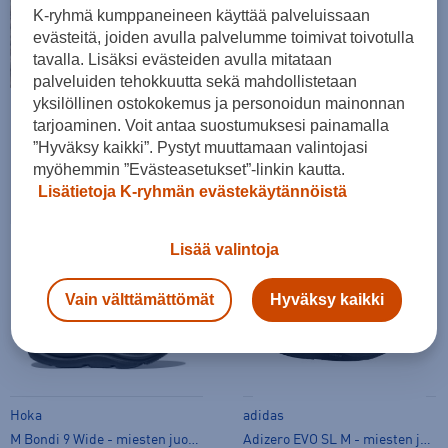
K-ryhmä kumppaneineen käyttää palveluissaan
evästeitä, joiden avulla palvelumme toimivat toivotulla
tavalla. Lisäksi evästeiden avulla mitataan
palveluiden tehokkuutta sekä mahdollistetaan
yksilöllinen ostokokemus ja personoidun mainonnan
Intersport Running Specialist - intohimona
tarjoaminen. Voit antaa suostumuksesi painamalla
juoksu
”Hyväksy kaikki”. Pystyt muuttamaan valintojasi
myöhemmin ”Evästeasetukset”-linkin kautta.
Tutustu kauppoihin
Lisätietoja K-ryhmän evästekäytännöistä
Lisää valintoja
Vain välttämättömät
Hyväksy kaikki
Hoka
adidas
M Bondi 9 Wide - miesten juoksukengät
Adizero EVO SL M - miesten juoksukengät