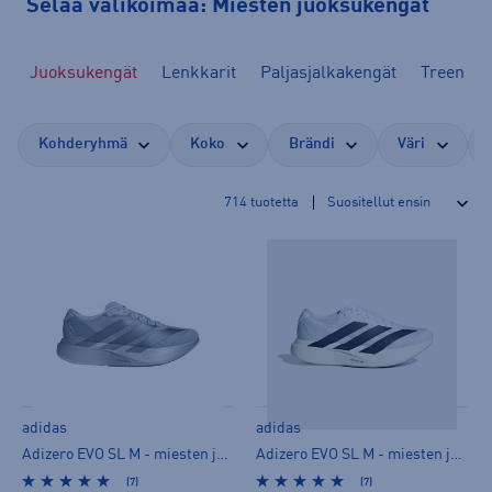
Selaa valikoimaa: Miesten juoksukengät
Juoksukengät
Lenkkarit
Paljasjalkakengät
Treenike
Kohderyhmä
Koko
Brändi
Väri
714
tuotetta
adidas
adidas
Adizero EVO SL M - miesten juoksukengät
Adizero EVO SL M - miesten juoksukengät
(7)
(7)