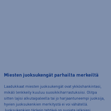
Miesten juoksukengät parhailta merkeiltä
Laadukkaat miesten juoksukengät ovat ykköshankintasi,
mikäli lenkkeily kuuluu suosikkiharrastuksiisi. Olitpa
sitten lajisi alkutaipaleella tai jo harjaantuneempi juoksija,
hyvien juoksukenkien merkitystä ei voi vähätellä.
Juoksukenkien tärkein tehtävä on suojata jalkojasi