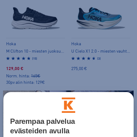
Hoka
Hoka
M Clifton 10 - miesten juoksukengät
U Cielo X1 2.0 - miesten vauhtijuoksukengät
(15)
(3)
129,00 €
275,00 €
Norm. hinta:
165€
30pv alin hinta: 129€
Parempaa palvelua
evästeiden avulla