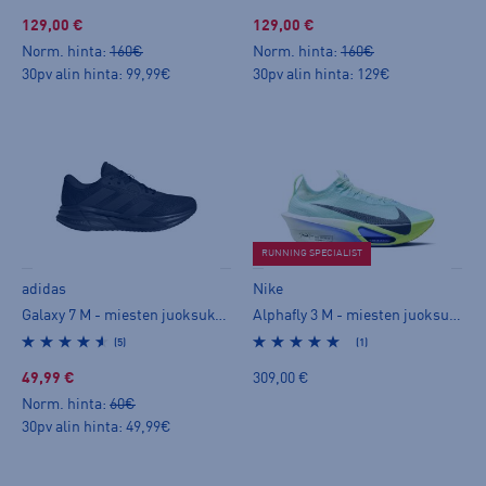
129,00 €
129,00 €
Norm. hinta:
160€
Norm. hinta:
160€
30pv alin hinta: 99,99€
30pv alin hinta: 129€
RUNNING SPECIALIST
adidas
Nike
Galaxy 7 M - miesten juoksukengät
Alphafly 3 M - miesten juoksukengät
(5)
(1)
49,99 €
309,00 €
Norm. hinta:
60€
30pv alin hinta: 49,99€