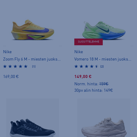
SUOSITTELEMME
Nike
Nike
Zoom Fly 6 M - miesten juoksukengät
Vomero 18 M - miesten juoksukengät
(1)
(2)
169,00 €
149,00 €
Norm. hinta:
159€
30pv alin hinta: 149€