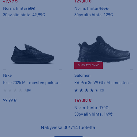
49,99 €
129,00 €
Norm. hinta:
60€
Norm. hinta:
165€
30pv alin hinta: 49,99€
30pv alin hinta: 129€
SUOSITTELEMME
Nike
Salomon
Free 2025 M - miesten juoksukengät
XA Pro 3d V9 Gtx M - miesten maastojuoksukengät
(0)
(2)
99,99 €
149,00 €
Norm. hinta:
170€
30pv alin hinta: 149€
Näkyvissä
30
/
714
tuotetta
.