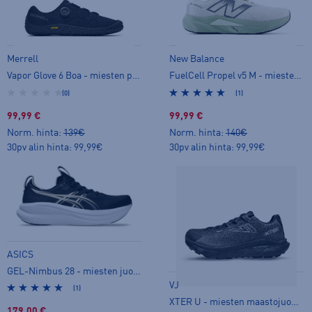
Merrell
New Balance
Vapor Glove 6 Boa - miesten paljasjalkakengät
FuelCell Propel v5 M - miesten juoksukengät
(0)
(1)
99,99 €
99,99 €
Norm. hinta:
139€
Norm. hinta:
140€
30pv alin hinta: 99,99€
30pv alin hinta: 99,99€
ASICS
GEL-Nimbus 28 - miesten juoksukengät
VJ
(1)
XTER U - miesten maastojuoksukengät
179,00 €