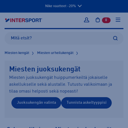
Nike vaatteet -20%
0
tuotetta osto
Kirjaudu sisään
Miesten kengät
Miesten urheilukengät
Miesten juoksukengät
Miesten juoksukengät huippumerkeiltä jokaiselle
askellukselle sekä alustalle. Tutustu valikoimaan ja
tilaa omasi helposti sekä nopeasti!
Juoksukengän valinta
Tunnista askeltyyppisi