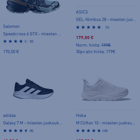
ASICS
GEL-Nimbus 28 - miesten juoksukengät
Salomon
(1)
Speedcross 6 GTX - miesten maastojuoksukengät
179,00 €
(3)
Norm. hinta:
199€
30pv alin hinta: 179€
170,00 €
adidas
Hoka
Galaxy 7 M - miesten juoksukengät
M Clifton 10 - miesten juoksukengät
(5)
(15)