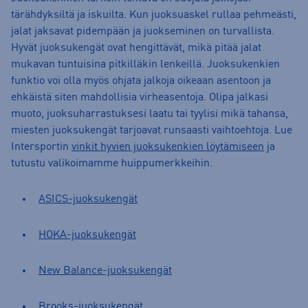
tärähdyksiltä ja iskuilta. Kun juoksuaskel rullaa pehmeästi,
jalat jaksavat pidempään ja juokseminen on turvallista.
Hyvät juoksukengät ovat hengittävät, mikä pitää jalat
mukavan tuntuisina pitkilläkin lenkeillä. Juoksukenkien
funktio voi olla myös ohjata jalkoja oikeaan asentoon ja
ehkäistä siten mahdollisia virheasentoja. Olipa jalkasi
muoto, juoksuharrastuksesi laatu tai tyylisi mikä tahansa,
miesten juoksukengät tarjoavat runsaasti vaihtoehtoja. Lue
Intersportin
vinkit hyvien juoksukenkien löytämiseen
ja
tutustu valikoimamme huippumerkkeihin.
ASICS-juoksukengät
HOKA-juoksukengät
New Balance-juoksukengät
Brooks-juoksukengät