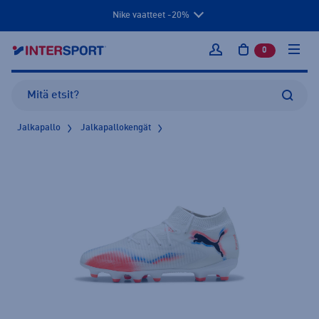
Nike vaatteet -20%
0
tuotetta osto
Kirjaudu sisään
Jalkapallo
Jalkapallokengät