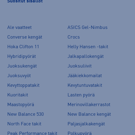
Suositut sisällöt
Ale vaatteet
ASICS Gel-Nimbus
Converse kengät
Crocs
Hoka Clifton 11
Helly Hansen -takit
Hybridipyörät
Jalkapallokengät
Juoksukengät
Juoksuliivit
Juoksuvyöt
Jääkiekkomailat
Kevyttoppatakit
Kevytuntuvatakit
Kuoritakit
Lasten pyörä
Maastopyörä
Merinovillakerrastot
New Balance 530
New Balance kengät
North Face takit
Paljasjalkakengät
Peak Performance takit
Polkupyörä