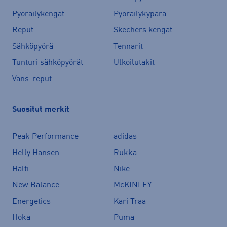
Pyöräilykengät
Pyöräilykypärä
Reput
Skechers kengät
Sähköpyörä
Tennarit
Tunturi sähköpyörät
Ulkoilutakit
Vans-reput
Suositut merkit
Peak Performance
adidas
Helly Hansen
Rukka
Halti
Nike
New Balance
McKINLEY
Energetics
Kari Traa
Hoka
Puma