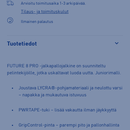
Arvioitu toimitusaika 1-3 arkipäivää.
Tilaus- ja toimituskulut
Ilmainen palautus
Tuotetiedot
Avaa
FUTURE 8 PRO -jalkapallojalkine on suunniteltu
pelintekijöille, jotka uskaltavat luoda uutta. Juniorimalli.
Joustava LYCRA®-pohjamateriaali ja neulottu varsi
– napakka ja mukautuva istuvuus
PWRTAPE-tuki – lisää vakautta ilman jäykkyyttä
GripControl-pinta – parempi pito ja pallonhallinta