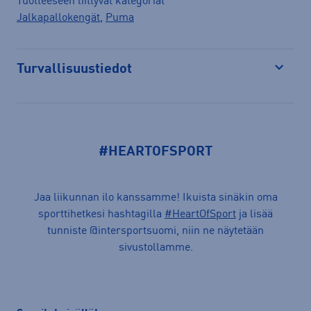
Tuotteeseen liittyvät kategoriat
Jalkapallokengät
,
Puma
Turvallisuustiedot
Avaa
#HEARTOFSPORT
Jaa liikunnan ilo kanssamme! Ikuista sinäkin oma
sporttihetkesi hashtagilla
#HeartOfSport
ja lisää
tunniste @intersportsuomi, niin ne näytetään
sivustollamme.