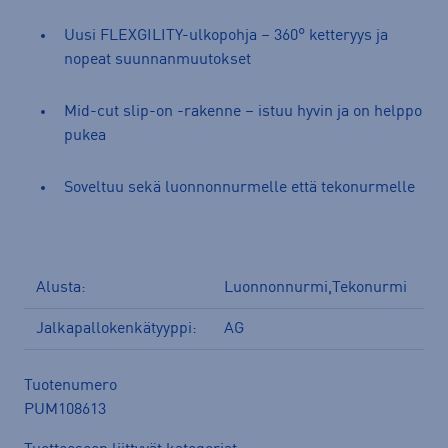
Uusi FLEXGILITY-ulkopohja – 360° ketteryys ja
nopeat suunnanmuutokset
Mid-cut slip-on -rakenne – istuu hyvin ja on helppo
pukea
Soveltuu sekä luonnonnurmelle että tekonurmelle
Alusta:
Luonnonnurmi,Tekonurmi
Jalkapallokenkätyyppi:
AG
Tuotenumero
PUM108613