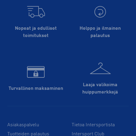
Nopeat ja edulliset
Helppo ja ilmainen
toimitukset
palautus
Laaja valikoima
Turvallinen maksaminen
huippu­merkkejä
Asiakaspalvelu
Tietoa Intersportista
Tuotteiden palautus
Intersport Club