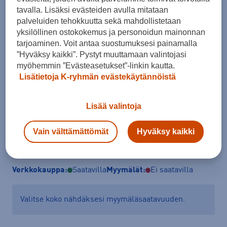
tavalla. Lisäksi evästeiden avulla mitataan
palveluiden tehokkuutta sekä mahdollistetaan
Koko
yksilöllinen ostokokemus ja personoidun mainonnan
38
tarjoaminen. Voit antaa suostumuksesi painamalla
”Hyväksy kaikki”. Pystyt muuttamaan valintojasi
Kokotaulukko
myöhemmin ”Evästeasetukset”-linkin kautta.
Lisätietoja K-ryhmän evästekäytännöistä
Lisää ostoskoriin
Lisää valintoja
Vain välttämättömät
Hyväksy kaikki
Tarkista saatavuus ja tilaa myymälästä
Verkkokauppa:
Saatavilla
Myymälät:
Ei saatavilla
Valitse koko nähdäksesi myymäläsaatavuuden.