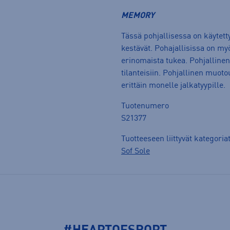
MEMORY
Tässä pohjallisessa on käytetty
kestävät. Pohajallisissa on myö
erinomaista tukea. Pohjallinen s
tilanteisiin. Pohjallinen muot
erittäin monelle jalkatyypille.
Tuotenumero
S21377
Tuotteeseen liittyvät kategoria
Sof Sole