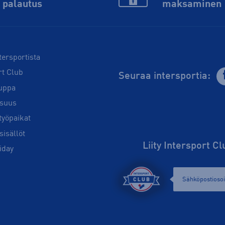
palautus
maksaminen
tersportista
rt Club
Seuraa intersportia:
uppa
isuus
työpaikat
sisällöt
Liity Intersport C
iday