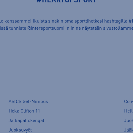
#HEARTOFSPORT
ilo kanssamme! Ikuista sinäkin oma sporttihetkesi hashtagilla
#
lisää tunniste @intersportsuomi, niin ne näytetään sivustollamme
ASICS Gel-Nimbus
Con
Hoka Clifton 11
Hell
Jalkapallokengät
Juo
Juoksuvyöt
Jää