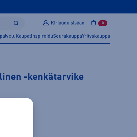
Kirjaudu sisään
0
tuotetta ostoskoris
palvelu
Kaupat
Inspiroidu
Seurakauppa
Yrityskauppa
linen
-kenkätarvike
 - 46