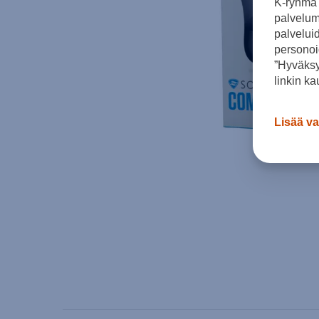
K-ryhmä 
palvelumm
palvelui
personoi
”Hyväksy
linkin ka
Lisää va