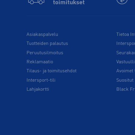
toimitukset
Asiakaspalvelu
Tietoa In
Tuotteiden palautus
Interspo
Peruutusilmoitus
Seuraka
Reklamaatio
Vastuull
Tilaus- ja toimitusehdot
Avoimet 
Intersport-tili
Suositut 
Lahjakortti
Black Fr