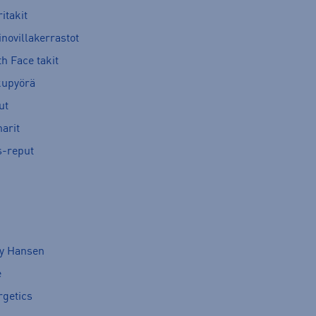
itakit
novillakerrastot
h Face takit
kupyörä
ut
arit
s-reput
ly Hansen
e
rgetics