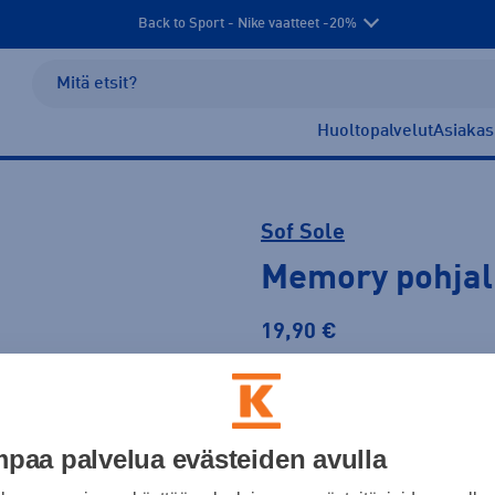
Back to Sport - Nike vaatteet -20%
Huoltopalvelut
Asiakas
Sof Sole
Memory pohjal
19,90 €
Koko
36 - 38
39 - 41
42 - 44
45
paa palvelua evästeiden avulla
Kokotaulukko