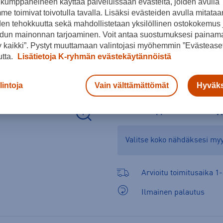
kumppaneineen käyttää palveluissaan evästeitä, joiden avulla
e toimivat toivotulla tavalla. Lisäksi evästeiden avulla mitataa
den tehokkuutta sekä mahdollistetaan yksilöllinen ostokokemus 
dun mainonnan tarjoaminen. Voit antaa suostumuksesi painama
 kaikki”. Pystyt muuttamaan valintojasi myöhemmin ”Evästeaset
utta.
Lisätietoja K-ryhmän evästekäytännöistä
lintoja
Vain välttämättömät
Hyväks
Tarkista saatavuus ja 
Verkkokauppa:
Saatavilla
Myy
Valitse koko nähdäksesi m
Arvioitu toimitusaika 1-
Ilmainen palautus