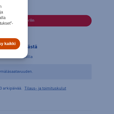
n
ja
lla
Lisää ostoskoriin
ukset”-
y kaikki
tilaa myymälästä
mälät:
Saatavilla
yymäläsaatavuuden.
3 arkipäivää.
Tilaus- ja toimituskulut