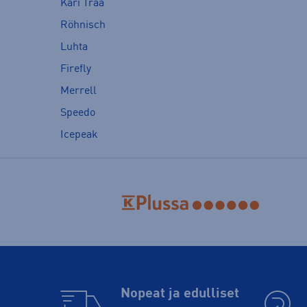
Kari Traa
Röhnisch
Luhta
Firefly
Merrell
Speedo
Icepeak
Nopeat ja edulliset