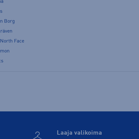
ma
cs
rn Borg
lräven
 North Face
omon
cs
Laaja valikoima