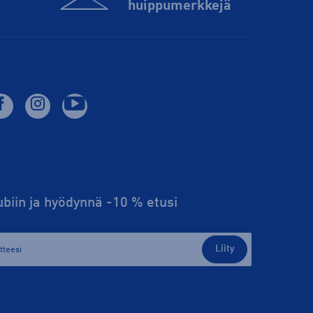
huippu­merkkejä
lubiin ja hyödynnä -10 % etusi
Liity