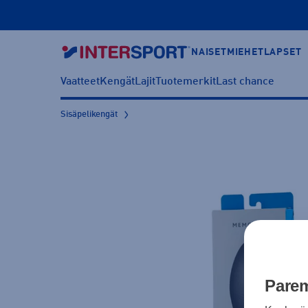
NAISET
MIEHET
LAPSET
Vaatteet
Kengät
Lajit
Tuotemerkit
Last chance
Sisäpelikengät
Parem