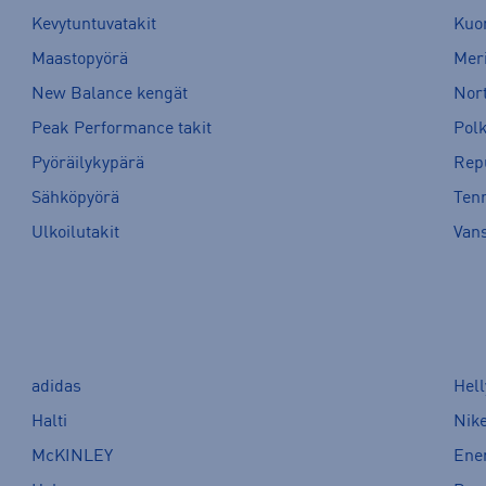
Kevytuntuvatakit
Kuor
Maastopyörä
Meri
New Balance kengät
Nort
Peak Performance takit
Pol
Pyöräilykypärä
Rep
Sähköpyörä
Tenn
Ulkoilutakit
Van
adidas
Hel
Halti
Nik
McKINLEY
Ene