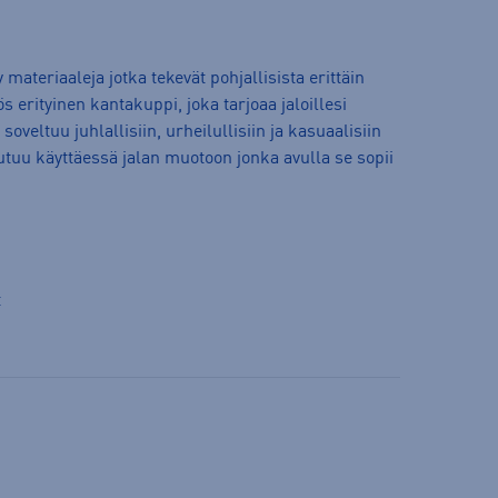
 materiaaleja jotka tekevät pohjallisista erittäin
s erityinen kantakuppi, joka tarjoaa jaloillesi
oveltuu juhlallisiin, urheilullisiin ja kasuaalisiin
outuu käyttäessä jalan muotoon jonka avulla se sopii
t