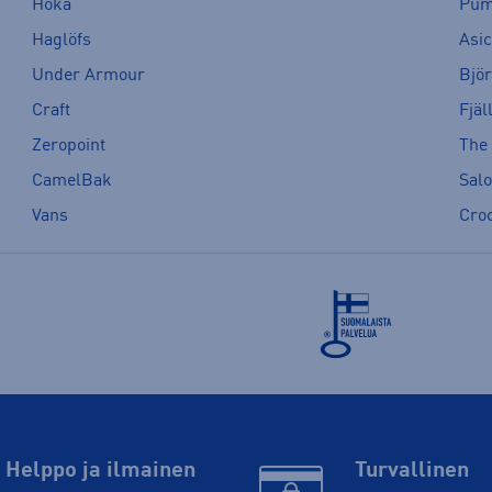
Hoka
Pu
Haglöfs
Asi
Under Armour
Bjö
Craft
Fjäl
Zeropoint
The
CamelBak
Sal
Vans
Cro
Helppo ja ilmainen
Turvallinen