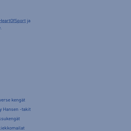
HeartOfSport
ja
.
verse kengät
y Hansen -takit
ksukengät
kiekkomailat