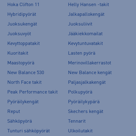
Hoka Clifton 11
Helly Hansen -takit
Hybridipyörät
Jalkapallokengät
Juoksukengät
Juoksuliivit
Juoksuvyöt
Jääkiekkomailat
Kevyttoppatakit
Kevytuntuvatakit
Kuoritakit
Lasten pyörä
Maastopyörä
Merinovillakerrastot
New Balance 530
New Balance kengät
North Face takit
Paljasjalkakengät
Peak Performance takit
Polkupyörä
Pyöräilykengät
Pyöräilykypärä
Reput
Skechers kengät
Sähköpyörä
Tennarit
Tunturi sähköpyörät
Ulkoilutakit