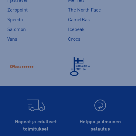
Fjällräven
Merrell
Zeropoint
The North Face
Speedo
CamelBak
Salomon
Icepeak
Vans
Crocs
Nopeat ja edulliset
Helppo ja ilmainen
toimitukset
palautus