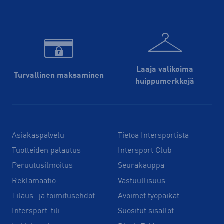
Laaja valikoima
Turvallinen maksaminen
huippu­merkkejä
Asiakaspalvelu
Tietoa Intersportista
Tuotteiden palautus
Intersport Club
Peruutusilmoitus
Seurakauppa
Reklamaatio
Vastuullisuus
Tilaus- ja toimitusehdot
Avoimet työpaikat
Intersport-tili
Suositut sisällöt