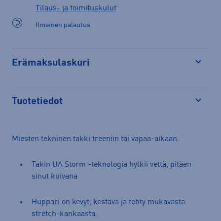
Tilaus- ja toimituskulut
Ilmainen palautus
Erämaksulaskuri
Avaa
Tuotetiedot
Avaa
Miesten tekninen takki treeniin tai vapaa-aikaan.
Takin UA Storm -teknologia hylkii vettä, pitäen
sinut kuivana
Huppari on kevyt, kestävä ja tehty mukavasta
stretch-kankaasta.