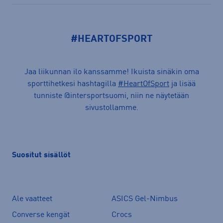
#HEARTOFSPORT
Jaa liikunnan ilo kanssamme! Ikuista sinäkin oma
sporttihetkesi hashtagilla
#HeartOfSport
ja lisää
tunniste @intersportsuomi, niin ne näytetään
sivustollamme.
Suositut sisällöt
Ale vaatteet
ASICS Gel-Nimbus
Converse kengät
Crocs