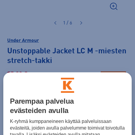
1 / 6
Under Armour
Unstoppable Jacket LC M
-miesten
stretch-takki
55,00 €
Hinta verkossa
LAST CHANCE
Normaalihinta: 110,00 €
Lisätietoa
30pv alin hinta: 55,00 €
Parempaa palvelua
evästeiden avulla
Väri
Tummanvihreä
K-ryhmä kumppaneineen käyttää palveluissaan
evästeitä, joiden avulla palvelumme toimivat toivotulla
tavalla. Lisäksi evästeiden avulla mitataan