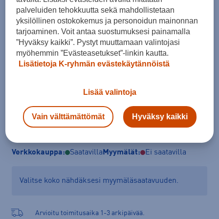
palveluiden tehokkuutta sekä mahdollistetaan
Koko
yksilöllinen ostokokemus ja personoidun mainonnan
M
tarjoaminen. Voit antaa suostumuksesi painamalla
”Hyväksy kaikki”. Pystyt muuttamaan valintojasi
Kokotaulukko
myöhemmin ”Evästeasetukset”-linkin kautta.
Lisätietoja K-ryhmän evästekäytännöistä
Lisää ostoskoriin
Lisää valintoja
Vain välttämättömät
Hyväksy kaikki
Tarkista saatavuus ja tilaa myymälästä
Verkkokauppa:
Saatavilla
Myymälät:
Ei saatavilla
Valitse koko nähdäksesi myymäläsaatavuuden.
Arvioitu toimitusaika 1-3 arkipäivää.