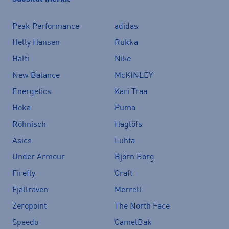
Peak Performance
adidas
Helly Hansen
Rukka
Halti
Nike
New Balance
McKINLEY
Energetics
Kari Traa
Hoka
Puma
Röhnisch
Haglöfs
Asics
Luhta
Under Armour
Björn Borg
Firefly
Craft
Fjällräven
Merrell
Zeropoint
The North Face
Speedo
CamelBak