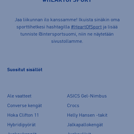
#HEARTOFSPORT
Jaa liikunnan ilo kanssamme! Ikuista sinäkin oma
sporttihetkesi hashtagilla
#HeartOfSport
ja lisää
tunniste @intersportsuomi, niin ne näytetään
sivustollamme.
Suositut sisällöt
Ale vaatteet
ASICS Gel-Nimbus
Converse kengät
Crocs
Hoka Clifton 11
Helly Hansen -takit
Hybridipyörät
Jalkapallokengät