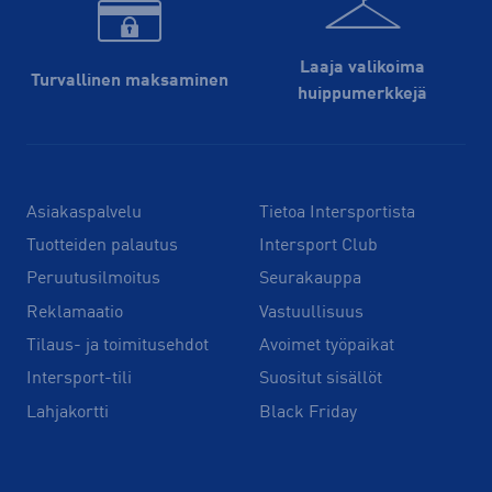
Laaja valikoima
Turvallinen maksaminen
huippu­merkkejä
Asiakaspalvelu
Tietoa Intersportista
Tuotteiden palautus
Intersport Club
Peruutusilmoitus
Seurakauppa
Reklamaatio
Vastuullisuus
Tilaus- ja toimitusehdot
Avoimet työpaikat
Intersport-tili
Suositut sisällöt
Lahjakortti
Black Friday