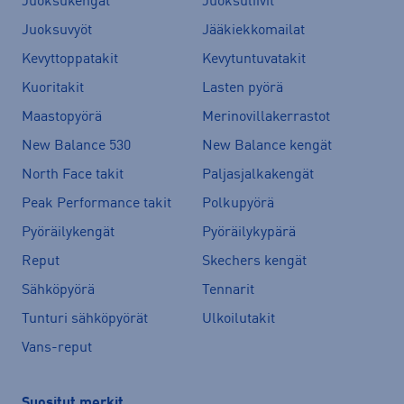
Juoksukengät
Juoksuliivit
Juoksuvyöt
Jääkiekkomailat
Kevyttoppatakit
Kevytuntuvatakit
Kuoritakit
Lasten pyörä
Maastopyörä
Merinovillakerrastot
New Balance 530
New Balance kengät
North Face takit
Paljasjalkakengät
Peak Performance takit
Polkupyörä
Pyöräilykengät
Pyöräilykypärä
Reput
Skechers kengät
Sähköpyörä
Tennarit
Tunturi sähköpyörät
Ulkoilutakit
Vans-reput
Suositut merkit