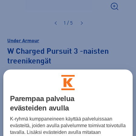
1 / 5
Under Armour
W Charged Pursuit 3
-naisten
treenikengät
40,00 €
Hinta verkossa
LAST CHANCE
Normaalihinta: 70,00 €
Parempaa palvelua
Lisätietoa
30pv alin hinta: 40,00 €
evästeiden avulla
Väri
Musta
K-ryhmä kumppaneineen käyttää palveluissaan
evästeitä, joiden avulla palvelumme toimivat toivotulla
tavalla. Lisäksi evästeiden avulla mitataan