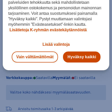
palveluiden tehokkuutta sekä mahdollistetaan
Koko
yksilöllinen ostokokemus ja personoidun mainonnan
tarjoaminen. Voit antaa suostumuksesi painamalla
40,5
”Hyväksy kaikki”. Pystyt muuttamaan valintojasi
myöhemmin ”Evästeasetukset”-linkin kautta.
Kokotaulukko
Lisätietoja K-ryhmän evästekäytännöistä
Lisää valintoja
Lisää ostoskoriin
Vain välttämättömät
Hyväksy kaikki
Tarkista saatavuus ja tilaa myymälästä
Verkkokauppa:
Saatavilla
Myymälät:
Ei saatavilla
Valitse koko nähdäksesi myymäläsaatavuuden.
Arvioitu toimitusaika 1-3 arkipäivää.