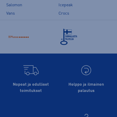
Salomon
Icepeak
Vans
Crocs
Nopeat ja edulliset
Helppo ja ilmainen
toimitukset
palautus