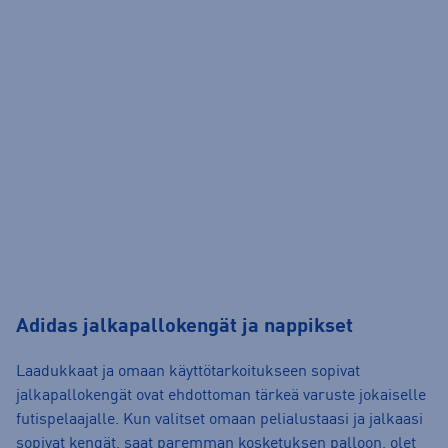
Adidas jalkapallokengät ja nappikset
Laadukkaat ja omaan käyttötarkoitukseen sopivat
jalkapallokengät ovat ehdottoman tärkeä varuste jokaiselle
futispelaajalle. Kun valitset omaan pelialustaasi ja jalkaasi
sopivat kengät, saat paremman kosketuksen palloon, olet