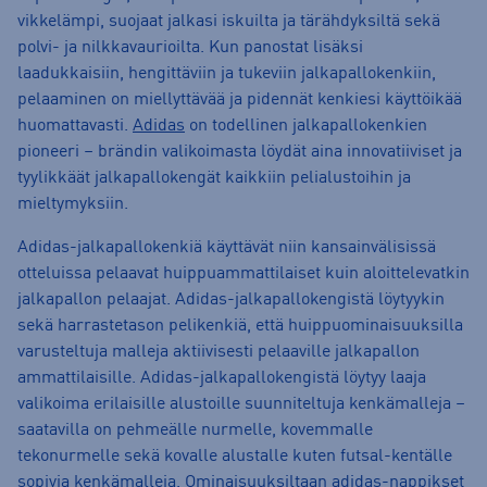
vikkelämpi, suojaat jalkasi iskuilta ja tärähdyksiltä sekä
polvi- ja nilkkavaurioilta. Kun panostat lisäksi
laadukkaisiin, hengittäviin ja tukeviin jalkapallokenkiin,
pelaaminen on miellyttävää ja pidennät kenkiesi käyttöikää
huomattavasti.
Adidas
on todellinen jalkapallokenkien
pioneeri – brändin valikoimasta löydät aina innovatiiviset ja
tyylikkäät jalkapallokengät kaikkiin pelialustoihin ja
mieltymyksiin.
Adidas-jalkapallokenkiä käyttävät niin kansainvälisissä
otteluissa pelaavat huippuammattilaiset kuin aloittelevatkin
jalkapallon pelaajat. Adidas-jalkapallokengistä löytyykin
sekä harrastetason pelikenkiä, että huippuominaisuuksilla
varusteltuja malleja aktiivisesti pelaaville jalkapallon
ammattilaisille. Adidas-jalkapallokengistä löytyy laaja
valikoima erilaisille alustoille suunniteltuja kenkämalleja –
saatavilla on pehmeälle nurmelle, kovemmalle
tekonurmelle sekä kovalle alustalle kuten futsal-kentälle
sopivia kenkämalleja. Ominaisuuksiltaan adidas-nappikset