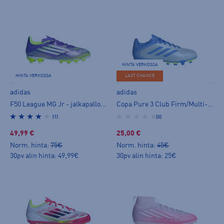
HINTA VERKOSSA
HINTA VERKOSSA
LAST CHANCE
adidas
adidas
F50 League MG Jr - jalkapallokengät (MG)
Copa Pure 3 Club Firm/Multi-Ground Boots Jr - jalkapallokengät (MG)
(1)
(0)
49,99 €
25,00 €
Norm. hinta:
75€
Norm. hinta:
45€
30pv alin hinta: 49,99€
30pv alin hinta: 25€