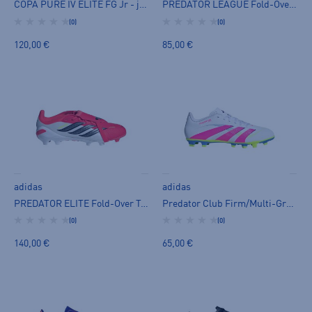
COPA PURE IV ELITE FG Jr - jalkapallokengät (FG)
PREDATOR LEAGUE Fold-Over Tongue FG Football Boots Jr - jalkapallokengät (FG)
(0)
(0)
120,00 €
85,00 €
adidas
adidas
PREDATOR ELITE Fold-Over Tongue FG Jr - jalkapallokengät (FG)
Predator Club Firm/Multi-Ground Boots - jalkapallokengät (MG)
(0)
(0)
140,00 €
65,00 €