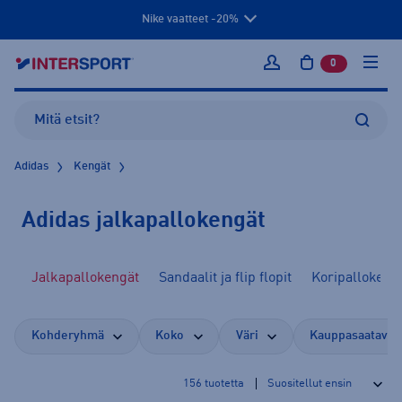
Nike vaatteet -20%
0
tuotetta osto
Kirjaudu sisään
Adidas
Kengät
Adidas jalkapallokengät
ät
Jalkapallokengät
Sandaalit ja flip flopit
Koripallokeng
Kohderyhmä
Koko
Väri
Kauppasaatavuu
156
tuotetta