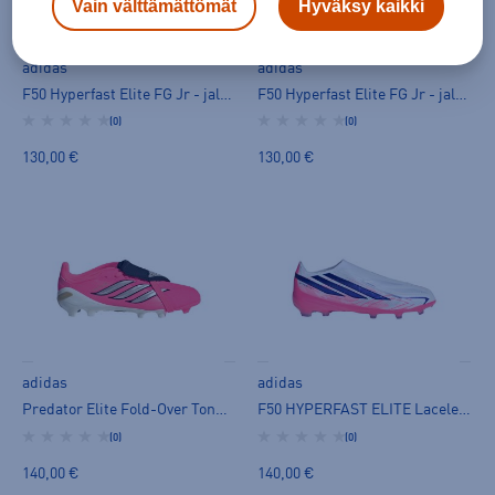
Vain välttämättömät
Hyväksy kaikki
adidas
adidas
F50 Hyperfast Elite FG Jr - jalkapallokengät (FG)
F50 Hyperfast Elite FG Jr - jalkapallokengät (FG)
(0)
(0)
130,00 €
130,00 €
adidas
adidas
Predator Elite Fold-Over Tongue FG - jalkapallokengät (FG)
F50 HYPERFAST ELITE Laceless FG Jr - jalkapallokengät (FG)
(0)
(0)
140,00 €
140,00 €