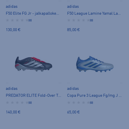
adidas
adidas
F50 Elite FG Jr - jalkapallokengät (FG)
F50 League Lamine Yamal Laceless FG/MG - jalkapallokengät (FG)
(0)
(0)
130,00 €
85,00 €
adidas
adidas
PREDATOR ELITE Fold-Over Tongue FG Jr - jalkapallokengät (FG)
Copa Pure 3 League Fg/mg J - jalkapallokengät (FG)
(0)
(0)
140,00 €
65,00 €