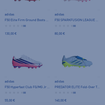
adidas
adidas
F50 Elite Firm Ground Boots Jr - jalkapallokengät (FG)
F50 SPARKFUSION LEAGUE Mid FG/MG Jr - jalkapallokengät (FG)
(0)
(0)
130,00 €
80,00 €
adidas
adidas
F50 Hyperfast Club FG/MG Jr - jalkapallokengät (FG)
PREDATOR ELITE Fold-Over Tongue FG Jr - jalkapallokengät (FG)
(0)
(0)
55,00 €
140,00 €