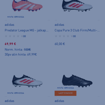
HINTA VERKOSSA
adidas
adidas
Predator League MG - jalkapallokengät (MG)
Copa Pure 3 Club Firm/Multi-Ground Boots - jalkapallokengät (MG)
(0)
(0)
69,99 €
60,00 €
Norm. hinta:
100€
30pv alin hinta: 69,99€
HINTA VERKOSSA
HINTA VERKOSSA
LAST CHANCE
adidas
adidas