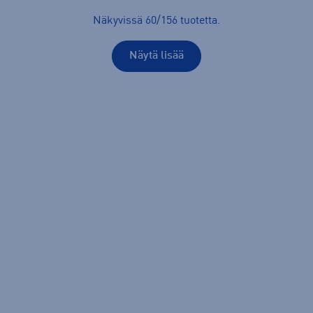
Näkyvissä
60
/
156
tuotetta
.
Näytä lisää