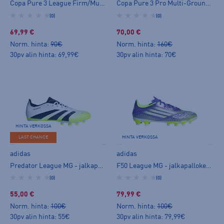
Copa Pure 3 League Firm/Multi-Ground Boots - jalkapallokengät (MG)
Copa Pure 3 Pro Multi-Ground Boots - jalkapallokengät (MG)
(0)
(0)
69,99 €
70,00 €
Norm. hinta:
90€
Norm. hinta:
160€
30pv alin hinta: 69,99€
30pv alin hinta: 70€
HINTA VERKOSSA
LAST CHANCE
HINTA VERKOSSA
adidas
adidas
Predator League MG - jalkapallokengät (MG)
F50 League MG - jalkapallokengät (MG)
(0)
(0)
55,00 €
79,99 €
Norm. hinta:
100€
Norm. hinta:
100€
30pv alin hinta: 55€
30pv alin hinta: 79,99€