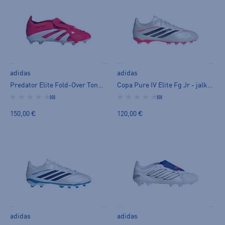
adidas
adidas
Predator Elite Fold-Over Tongue Firm Ground Boots Jr - jalkapallokengät (FG)
Copa Pure IV Elite Fg Jr - jalkapallokengät (FG)
(0)
(0)
150,00 €
120,00 €
adidas
adidas