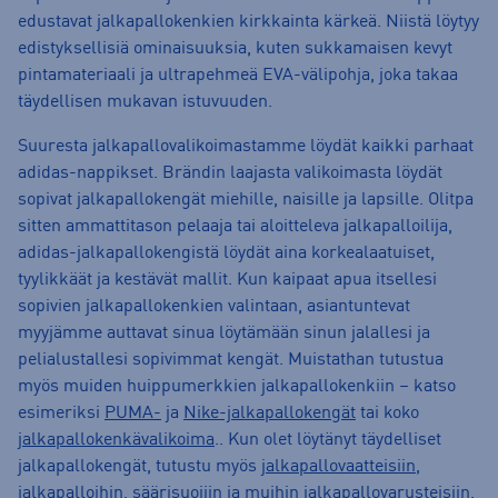
edustavat jalkapallokenkien kirkkainta kärkeä. Niistä löytyy
edistyksellisiä ominaisuuksia, kuten sukkamaisen kevyt
pintamateriaali ja ultrapehmeä EVA-välipohja, joka takaa
täydellisen mukavan istuvuuden.
Suuresta jalkapallovalikoimastamme löydät kaikki parhaat
adidas-nappikset. Brändin laajasta valikoimasta löydät
sopivat jalkapallokengät miehille, naisille ja lapsille. Olitpa
sitten ammattitason pelaaja tai aloitteleva jalkapalloilija,
adidas-jalkapallokengistä löydät aina korkealaatuiset,
tyylikkäät ja kestävät mallit. Kun kaipaat apua itsellesi
sopivien jalkapallokenkien valintaan, asiantuntevat
myyjämme auttavat sinua löytämään sinun jalallesi ja
pelialustallesi sopivimmat kengät. Muistathan tutustua
myös muiden huippumerkkien jalkapallokenkiin – katso
esimeriksi
PUMA-
ja
Nike-jalkapallokengät
tai koko
jalkapallokenkävalikoima
.. Kun olet löytänyt täydelliset
jalkapallokengät, tutustu myös
jalkapallovaatteisiin
,
jalkapalloihin
,
säärisuojiin
ja muihin
jalkapallovarusteisiin
.