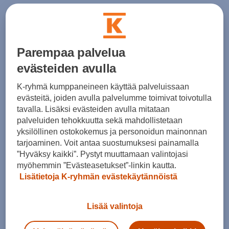
Parempaa palvelua
evästeiden avulla
HINTA VERKOSSA
K-ryhmä kumppaneineen käyttää palveluissaan
adidas
adidas
evästeitä, joiden avulla palvelumme toimivat toivotulla
F50 Elite FG Jr - jalkapallokengät (FG)
Predator Elite FG Jr - jalkapallokengät (FG)
tavalla. Lisäksi evästeiden avulla mitataan
palveluiden tehokkuutta sekä mahdollistetaan
(0)
(0)
yksilöllinen ostokokemus ja personoidun mainonnan
130,00 €
49,99 €
tarjoaminen. Voit antaa suostumuksesi painamalla
Norm. hinta:
130€
”Hyväksy kaikki”. Pystyt muuttamaan valintojasi
30pv alin hinta: 49,99€
myöhemmin ”Evästeasetukset”-linkin kautta.
Lisätietoja K-ryhmän evästekäytännöistä
Lisää valintoja