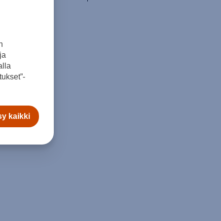
n
ja
lla
ukset”-
y kaikki