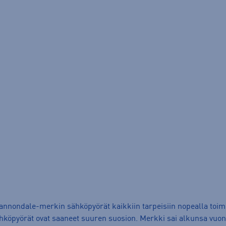
Cannondale-merkin sähköpyörät kaikkiin tarpeisiin nopealla toi
köpyörät ovat saaneet suuren suosion. Merkki sai alkunsa vuonna