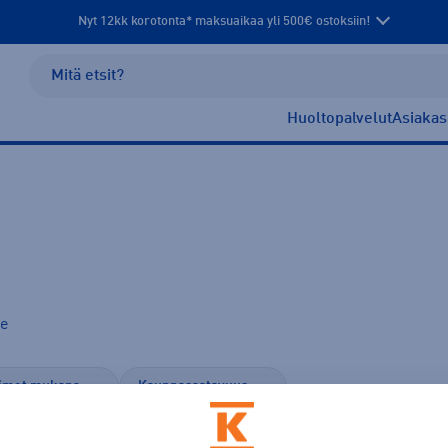
Nyt 12kk korotonta* maksuaikaa yli 500€ ostoksiin!
Huoltopalvelut
Asiakas
ke
imet mukana
Kauppasaatavuus