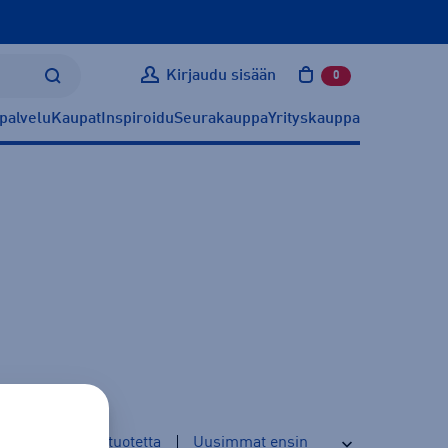
Kirjaudu sisään
0
tuotetta ostoskoris
palvelu
Kaupat
Inspiroidu
Seurakauppa
Yrityskauppa
3
tuotetta