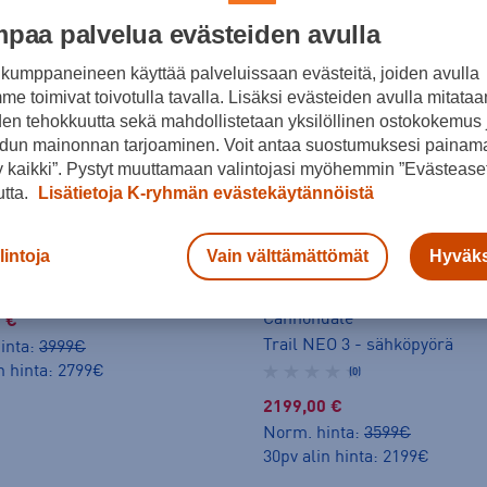
paa palvelua evästeiden avulla
kumppaneineen käyttää palveluissaan evästeitä, joiden avulla
e toimivat toivotulla tavalla. Lisäksi evästeiden avulla mitataa
den tehokkuutta sekä mahdollistetaan yksilöllinen ostokokemus 
dun mainonnan tarjoaminen. Voit antaa suostumuksesi painama
 kaikki”. Pystyt muuttamaan valintojasi myöhemmin ”Evästeaset
utta.
Lisätietoja K-ryhmän evästekäytännöistä
dale
lintoja
Vain välttämättömät
Hyväks
eo 3 - maastosähköpyörä
(0)
Cannondale
 €
Trail NEO 3 - sähköpyörä
inta:
3999€
n hinta: 2799€
(0)
2199,00 €
Norm. hinta:
3599€
30pv alin hinta: 2199€