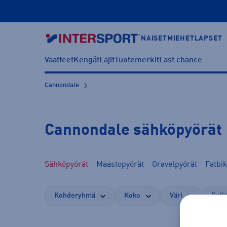
NAISET
MIEHET
LAPSET
Vaatteet
Kengät
Lajit
Tuotemerkit
Last chance
Cannondale
Cannondale sähköpyörät
Sähköpyörät
Maastopyörät
Gravelpyörät
Fatbi
Kohderyhmä
Koko
Väri
Polk