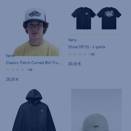
Vans
Show Off SS - t-paita
(0)
Vans
Classic Patch Curved Bill Truc - lippis
30,00 €
(0)
28,00 €