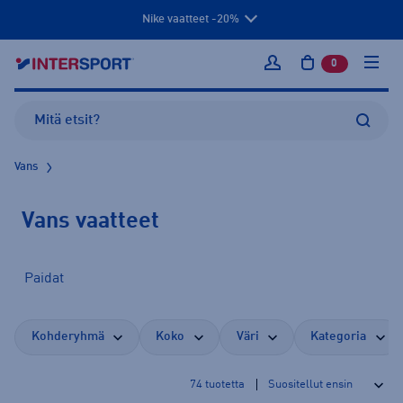
Nike vaatteet -20%
0
tuotetta osto
Kirjaudu sisään
Vans
Vans vaatteet
Paidat
Kohderyhmä
Koko
Väri
Kategoria
74
tuotetta