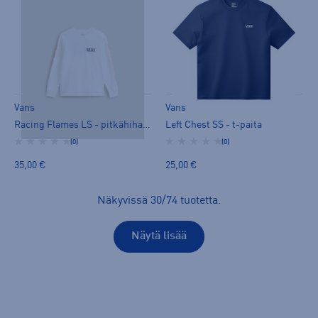
Vans
Vans
Racing Flames LS - pitkähihainen paita
Left Chest SS - t-paita
(0)
(0)
35,00 €
25,00 €
Näkyvissä
30
/
74
tuotetta
.
Näytä lisää