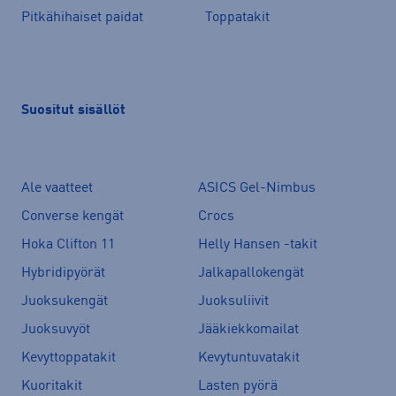
Pitkähihaiset paidat
Toppatakit
Suositut sisällöt
Ale vaatteet
ASICS Gel-Nimbus
Converse kengät
Crocs
Hoka Clifton 11
Helly Hansen -takit
Hybridipyörät
Jalkapallokengät
Juoksukengät
Juoksuliivit
Juoksuvyöt
Jääkiekkomailat
Kevyttoppatakit
Kevytuntuvatakit
Kuoritakit
Lasten pyörä