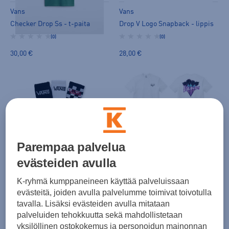
Vans
Vans
Checker Drop Ss - t-paita
Drop V Logo Snapback - lippis
(0)
(0)
30,00 €
28,00 €
Vans
Palm Drive Ss Tee - t-paita
Parempaa palvelua
(0)
Vans
evästeiden avulla
Classic Crew Sock - pitkät sukat
35,00 €
K-ryhmä kumppaneineen käyttää palveluissaan
(0)
evästeitä, joiden avulla palvelumme toimivat toivotulla
18,00 €
tavalla. Lisäksi evästeiden avulla mitataan
palveluiden tehokkuutta sekä mahdollistetaan
yksilöllinen ostokokemus ja personoidun mainonnan