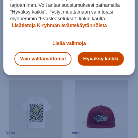
tarjoaminen. Voit antaa suostumuksesi painamalla
”Hyväksy kaikki”. Pystyt muuttamaan valintojasi
myöhemmin ”Evästeasetukset”-linkin kautta.
Lisätietoja K-ryhmän evästekäytännöistä
Lisää valintoja
Vans
Vans
Classic Patch Curved Bill Truc - lippis
Skull Ss - t-paita
Vain välttämättömät
Hyväksy kaikki
(0)
(0)
28,00 €
32,00 €
Vans
Vans