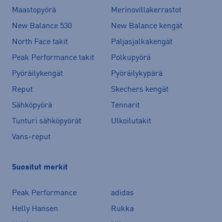
Maastopyörä
Merinovillakerrastot
New Balance 530
New Balance kengät
North Face takit
Paljasjalkakengät
Peak Performance takit
Polkupyörä
Pyöräilykengät
Pyöräilykypärä
Reput
Skechers kengät
Sähköpyörä
Tennarit
Tunturi sähköpyörät
Ulkoilutakit
Vans-reput
Suositut merkit
Peak Performance
adidas
Helly Hansen
Rukka