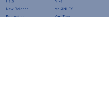
Halti
Nike
New Balance
McKINLEY
Energetics
Kari Traa
Hoka
Puma
Röhnisch
Haglöfs
Asics
Luhta
Under Armour
Björn Borg
Firefly
Craft
Fjällräven
Merrell
Zeropoint
The North Face
Speedo
CamelBak
Salomon
Icepeak
Vans
Crocs