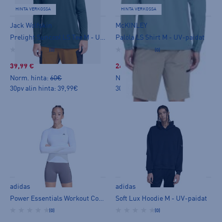
HINTA VERKOSSA
HINTA VERKOSSA
Jack Wolfskin
McKINLEY
Prelight Suncool LS Tee M - UV-paidat
Palola LS Shirt M - UV-paidat
(0)
(0)
39,99 €
24,99 €
Norm. hinta:
60€
Norm. hinta:
39,90€
30pv alin hinta: 39,99€
30pv alin hinta: 34,99€
adidas
adidas
Power Essentials Workout Contour W - UV-paidat
Soft Lux Hoodie M - UV-paidat
(0)
(0)