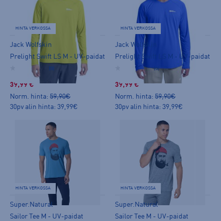
HINTA VERKOSSA
HINTA VERKOSSA
Jack Wolfskin
Jack Wolfskin
Prelight Swift LS M - UV-paidat
Prelight Swift LS M - UV-paidat
(0)
(0)
39,99 €
39,99 €
Norm. hinta:
59,90€
Norm. hinta:
59,90€
30pv alin hinta: 39,99€
30pv alin hinta: 39,99€
HINTA VERKOSSA
HINTA VERKOSSA
Super.Natural
Super.Natural
Sailor Tee M - UV-paidat
Sailor Tee M - UV-paidat