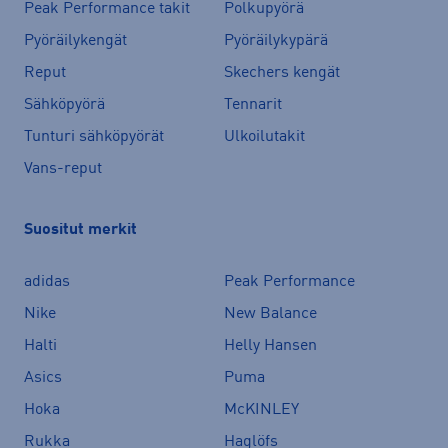
Peak Performance takit
Polkupyörä
Pyöräilykengät
Pyöräilykypärä
Reput
Skechers kengät
Sähköpyörä
Tennarit
Tunturi sähköpyörät
Ulkoilutakit
Vans-reput
Suositut merkit
adidas
Peak Performance
Nike
New Balance
Halti
Helly Hansen
Asics
Puma
Hoka
McKINLEY
Rukka
Haglöfs