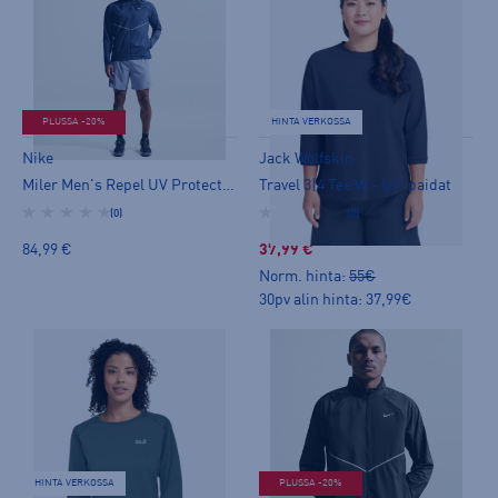
PLUSSA -20%
HINTA VERKOSSA
Nike
Jack Wolfskin
Miler Men's Repel UV Protection Running Jacket - UV-paidat
Travel 3|4 Tee W - UV-paidat
(0)
(0)
84,99 €
37,99 €
Norm. hinta:
55€
30pv alin hinta: 37,99€
HINTA VERKOSSA
PLUSSA -20%