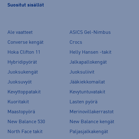
Suositut sisällöt
Ale vaatteet
ASICS Gel-Nimbus
Converse kengät
Crocs
Hoka Clifton 11
Helly Hansen -takit
Hybridipyörät
Jalkapallokengät
Juoksukengät
Juoksuliivit
Juoksuvyöt
Jääkiekkomailat
Kevyttoppatakit
Kevytuntuvatakit
Kuoritakit
Lasten pyörä
Maastopyörä
Merinovillakerrastot
New Balance 530
New Balance kengät
North Face takit
Paljasjalkakengät