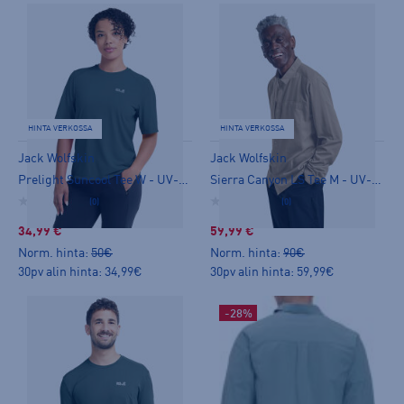
HINTA VERKOSSA
HINTA VERKOSSA
Jack Wolfskin
Jack Wolfskin
Prelight Suncool Tee W - UV-paidat
Sierra Canyon LS Tee M - UV-paidat
(0)
(0)
34,99 €
59,99 €
Norm. hinta:
50€
Norm. hinta:
90€
30pv alin hinta: 34,99€
30pv alin hinta: 59,99€
-28%