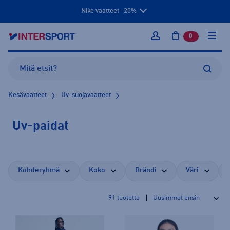
Nike vaatteet -20%
0
tuotetta osto
Kirjaudu sisään
Kesävaatteet
Uv-suojavaatteet
Uv-paidat
Kohderyhmä
Koko
Brändi
Väri
91
tuotetta