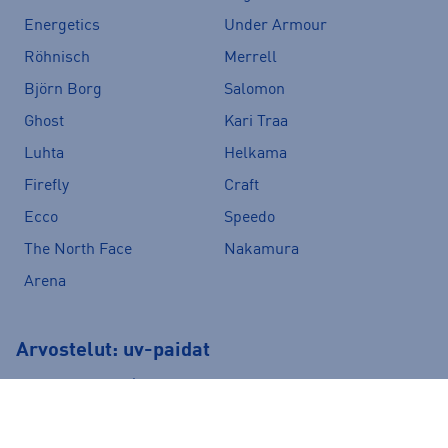
Energetics
Under Armour
Röhnisch
Merrell
Björn Borg
Salomon
Ghost
Kari Traa
Luhta
Helkama
Firefly
Craft
Ecco
Speedo
The North Face
Nakamura
Arena
Arvostelut: uv-paidat
4.5/5
Perustuu 6 arvosteluun