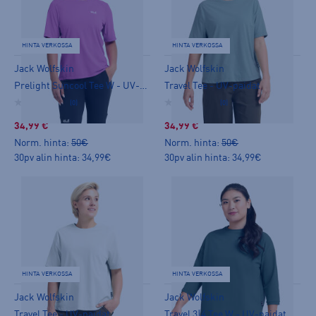
HINTA VERKOSSA
HINTA VERKOSSA
Jack Wolfskin
Jack Wolfskin
Prelight Suncool Tee W - UV-paidat
Travel Tee - UV-paidat
(0)
(0)
34,99 €
34,99 €
Norm. hinta:
50€
Norm. hinta:
50€
30pv alin hinta: 34,99€
30pv alin hinta: 34,99€
HINTA VERKOSSA
HINTA VERKOSSA
Jack Wolfskin
Jack Wolfskin
Travel Tee - UV-paidat
Travel 3|4 Tee W - UV-paidat