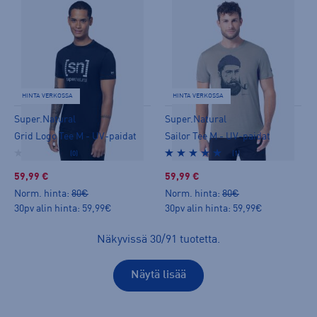
HINTA VERKOSSA
HINTA VERKOSSA
Super.Natural
Super.Natural
Grid Logo Tee M - UV-paidat
Sailor Tee M - UV-paidat
(0)
(1)
59,99 €
59,99 €
Norm. hinta:
80€
Norm. hinta:
80€
30pv alin hinta: 59,99€
30pv alin hinta: 59,99€
Näkyvissä
30
/
91
tuotetta
.
Näytä lisää