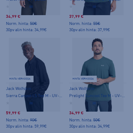
(0)
(0)
34,99 €
37,99 €
Norm. hinta:
50€
Norm. hinta:
55€
30pv alin hinta: 34,99€
30pv alin hinta: 37,99€
HINTA VERKOSSA
HINTA VERKOSSA
Jack Wolfskin
Jack Wolfskin
Sierra Canyon LS Tee M - UV-paidat
Prelight Suncool Tee M - UV-paidat
(0)
(0)
59,99 €
34,99 €
Norm. hinta:
90€
Norm. hinta:
50€
30pv alin hinta: 59,99€
30pv alin hinta: 34,99€