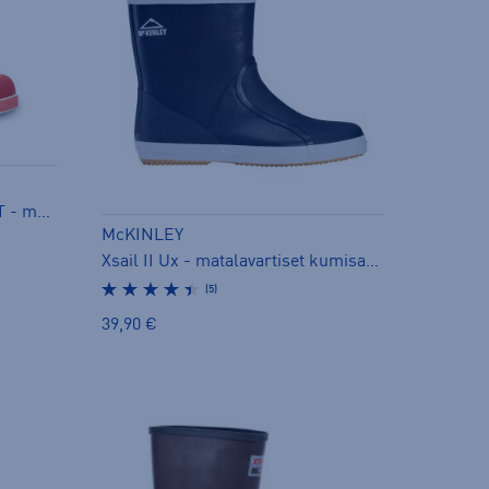
W ANKLE DECK BOOT SPORT - matalavartiset kumisaappaat
McKINLEY
Xsail II Ux - matalavartiset kumisaappaat
(5)
39,90 €