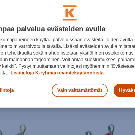
paa palvelua evästeiden avulla
kumppaneineen käyttää palveluissaan evästeitä, joiden avulla
e toimivat toivotulla tavalla. Lisäksi evästeiden avulla mitataa
den tehokkuutta sekä mahdollistetaan yksilöllinen ostokokemus 
dun mainonnan tarjoaminen. Voit antaa suostumuksesi painama
Xtratuf
 kaikki”. Pystyt muuttamaan valintojasi myöhemmin ”Evästeaset
utta.
Lisätietoja K-ryhmän evästekäytännöistä
(0)
M Ankle Deck Boot 6" - matalavartiset kumisaappaat
120,00 €
lintoja
Vain välttämättömät
Hyväks
(0)
€