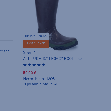
HINTA VERKOSSA
LAST CHANCE
15" LEGACY BOOT - korkeavartiset kumisaappaat
Xtratuf
ALTITUDE 15" LEGACY BOOT - korkeavartiset kumisaappaat
(1)
50,00 €
Norm. hinta:
160€
30pv alin hinta: 50€