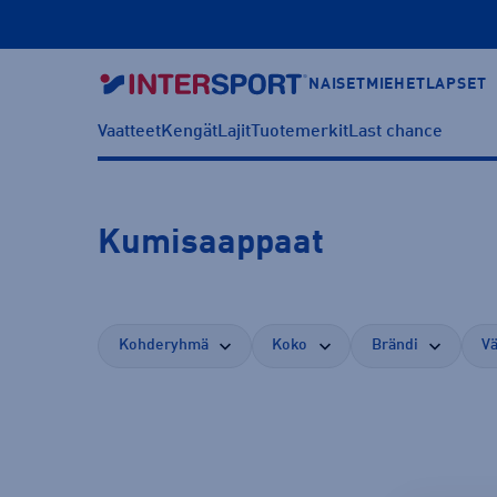
NAISET
MIEHET
LAPSET
Vaatteet
Kengät
Lajit
Tuotemerkit
Last chance
Kumisaappaat
Kohderyhmä
Koko
Brändi
Vä