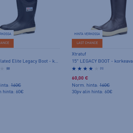
ERKOSSA
HINTA VERKOSSA
HANCE
LAST CHANCE
Xtratuf
15" Insulated Elite Legacy Boot - korkeavartiset kumisaappaat
(0)
(1)
60,00 €
inta:
160€
Norm. hinta:
160€
n hinta: 60€
30pv alin hinta: 60€