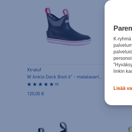
Parem
K-ryhmä 
palvelumm
palvelui
personoi
”Hyväksy
Xtratuf
linkin ka
Xtratuf
W Ankle Deck Boot 6" - matalavartiset kumisaappaat
(2)
Lisää va
120,00 €
120,00 