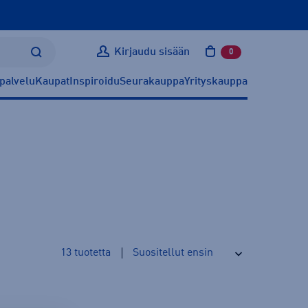
Kirjaudu sisään
0
tuotetta ostoskoris
palvelu
Kaupat
Inspiroidu
Seurakauppa
Yrityskauppa
13
tuotetta