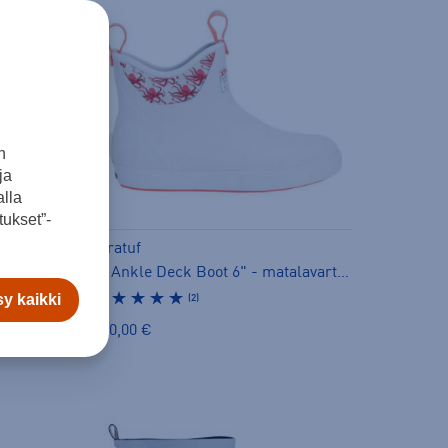
n
ja
lla
ukset”-
M Ankle Deck Boot 6" - matalavartiset kumisaappaat
Xtratuf
W Ankle Deck Boot 6" - matalavartiset kumisaappaat
y kaikki
(2)
120,00 €