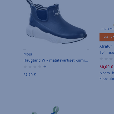
HINTA V
LAST C
Xtratuf
Mols
Haugland W - matalavartiset kumisaappaat
60,00 €
(0)
Norm. h
89,90 €
30pv ali