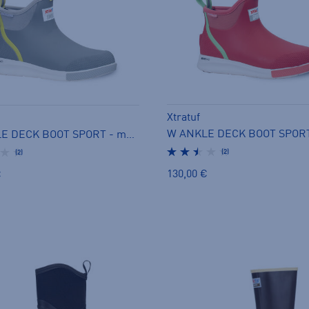
Xtratuf
W ANKLE DECK BOOT SPORT - matalavartiset kumisaappaat
(2)
(2)
130,00 €
€