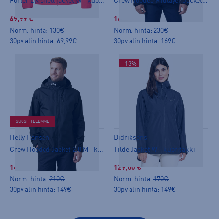
Forter DX shell jacket W - kuoritakki
Crew Hooded Midlayer Jacket 2 - kuoritakki
69,99 €
169,00 €
Norm. hinta:
130€
Norm. hinta:
230€
30pv alin hinta: 69,99€
30pv alin hinta: 169€
-13%
SUOSITTELEMME
Helly Hansen
Didriksons
Crew Hooded Jacket 2.0 M - kuoritakki
Tilde Jacket W - kuoritakki
149,00 €
129,00 €
Norm. hinta:
210€
Norm. hinta:
170€
30pv alin hinta: 149€
30pv alin hinta: 149€