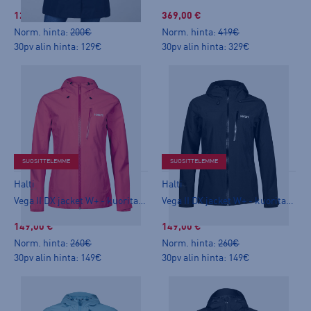
129,00 €
369,00 €
Norm. hinta:
200€
Norm. hinta:
419€
30pv alin hinta: 129€
30pv alin hinta: 329€
SUOSITTELEMME
SUOSITTELEMME
Halti
Halti
Vega II DX jacket W+ - kuoritakki
Vega II DX jacket W+ - kuoritakki
149,00 €
149,00 €
Norm. hinta:
260€
Norm. hinta:
260€
30pv alin hinta: 149€
30pv alin hinta: 149€