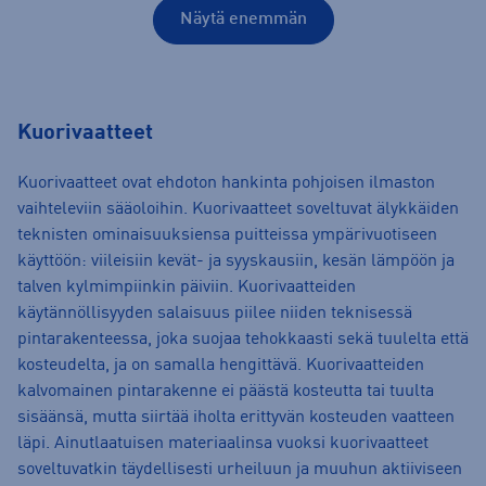
Näytä enemmän
Kuorivaatteet
Kuorivaatteet ovat ehdoton hankinta pohjoisen ilmaston
vaihteleviin sääoloihin. Kuorivaatteet soveltuvat älykkäiden
teknisten ominaisuuksiensa puitteissa ympärivuotiseen
käyttöön: viileisiin kevät- ja syyskausiin, kesän lämpöön ja
talven kylmimpiinkin päiviin. Kuorivaatteiden
käytännöllisyyden salaisuus piilee niiden teknisessä
pintarakenteessa, joka suojaa tehokkaasti sekä tuulelta että
kosteudelta, ja on samalla hengittävä. Kuorivaatteiden
kalvomainen pintarakenne ei päästä kosteutta tai tuulta
sisäänsä, mutta siirtää iholta erittyvän kosteuden vaatteen
läpi. Ainutlaatuisen materiaalinsa vuoksi kuorivaatteet
soveltuvatkin täydellisesti urheiluun ja muuhun aktiiviseen