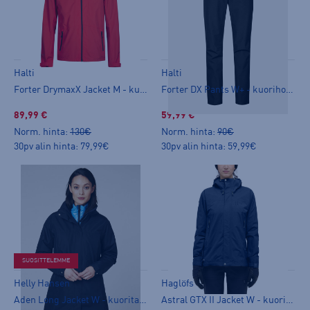
Halti
Halti
Forter DrymaxX Jacket M - kuoritakki
Forter DX Pants W+ - kuorihousut
89,99 €
59,99 €
Norm. hinta:
130€
Norm. hinta:
90€
30pv alin hinta: 79,99€
30pv alin hinta: 59,99€
SUOSITTELEMME
Helly Hansen
Haglöfs
Aden Long Jacket W - kuoritakki
Astral GTX II Jacket W - kuoritakki