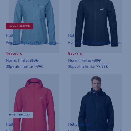
SUOSITTELEMME
Halti
Halti
Vega II DX jacket W+ - kuoritakki
Forter DX shell jacket W - kuoritakki
149,00 €
89,99 €
Norm. hinta:
260€
Norm. hinta:
130€
30pv alin hinta: 149€
30pv alin hinta: 79,99€
HINTA VERKOSSA
Halti
Helly Hansen