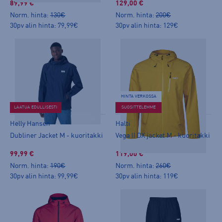
89,99 €
129,00 €
Norm. hinta:
130€
Norm. hinta:
200€
30pv alin hinta: 79,99€
30pv alin hinta: 129€
HINTA VERKOSSA
LAATUA EDULLISESTI
SUOSITTELEMME
Helly Hansen
Halti
Dubliner Jacket M - kuoritakki
Vega II DX jacket M - kuoritakki
99,99 €
119,00 €
Norm. hinta:
190€
Norm. hinta:
260€
30pv alin hinta: 99,99€
30pv alin hinta: 119€