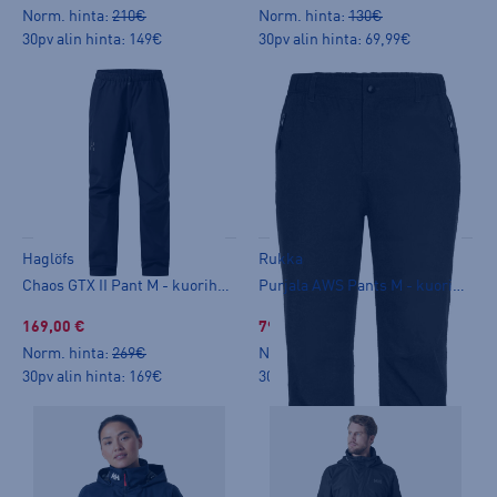
Norm. hinta:
210€
Norm. hinta:
130€
30pv alin hinta: 149€
30pv alin hinta: 69,99€
Haglöfs
Rukka
Chaos GTX II Pant M - kuorihousut
Purjala AWS Pants M - kuorihousut
169,00 €
79,99 €
Norm. hinta:
269€
Norm. hinta:
99,95€
30pv alin hinta: 169€
30pv alin hinta: 69,99€