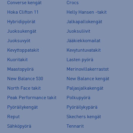
Converse kengät
Crocs
Hoka Clifton 11
Helly Hansen -takit
Hybridipyörät
Jalkapallokengät
Juoksukengät
Juoksuliivit
Juoksuvyöt
Jääkiekkomailat
Kevyttoppatakit
Kevytuntuvatakit
Kuoritakit
Lasten pyörä
Maastopyörä
Merinovillakerrastot
New Balance 530
New Balance kengät
North Face takit
Paljasjalkakengät
Peak Performance takit
Polkupyörä
Pyöräilykengät
Pyöräilykypärä
Reput
Skechers kengät
Sähköpyörä
Tennarit