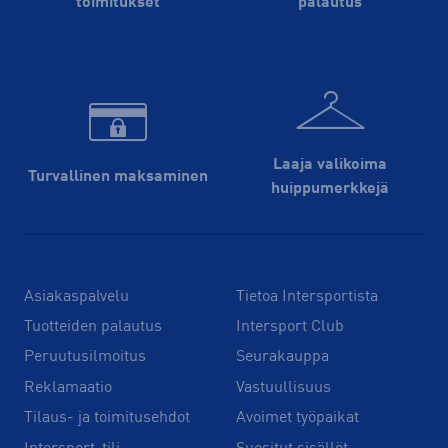
toimitukset
palautus
Laaja valikoima
Turvallinen maksaminen
huippu­merkkejä
Asiakaspalvelu
Tietoa Intersportista
Tuotteiden palautus
Intersport Club
Peruutusilmoitus
Seurakauppa
Reklamaatio
Vastuullisuus
Tilaus- ja toimitusehdot
Avoimet työpaikat