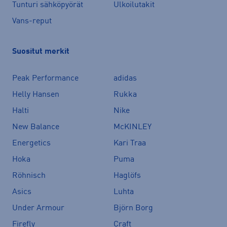
Tunturi sähköpyörät
Ulkoilutakit
Vans-reput
Suositut merkit
Peak Performance
adidas
Helly Hansen
Rukka
Halti
Nike
New Balance
McKINLEY
Energetics
Kari Traa
Hoka
Puma
Röhnisch
Haglöfs
Asics
Luhta
Under Armour
Björn Borg
Firefly
Craft