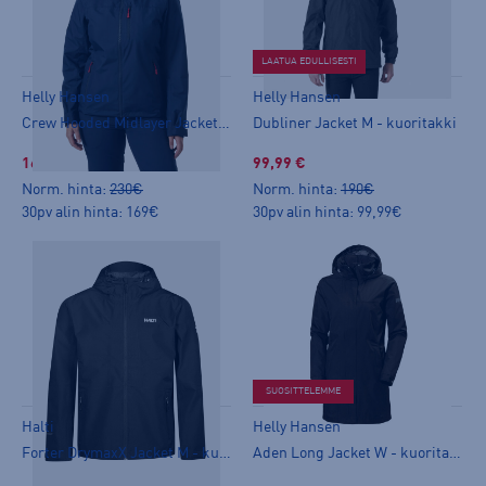
LAATUA EDULLISESTI
Helly Hansen
Helly Hansen
Crew Hooded Midlayer Jacket 2.0 W - kuoritakki
Dubliner Jacket M - kuoritakki
169,00 €
99,99 €
Norm. hinta:
230€
Norm. hinta:
190€
30pv alin hinta: 169€
30pv alin hinta: 99,99€
SUOSITTELEMME
Halti
Helly Hansen
Forter DrymaxX Jacket M - kuoritakki
Aden Long Jacket W - kuoritakki