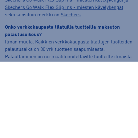
Skechers Go Walk Flex Slip Ins - miesten kävelykengät
ja
Skechers Go Walk Flex Slip Ins - miesten kävelykengät
sekä suosituin merkki on
Skechers
.
Onko verkkokaupasta tilatuilla tuotteilla maksuton
palautusoikeus?
Ilman muuta. Kaikkien verkkokaupasta tilattujen tuotteiden
palautusaika on 30 vrk tuotteen saapumisesta.
Palauttaminen on normaalitoimitettaville tuotteille ilmaista.
Lue lisää palautusehdoista täältä:
https://www.intersport.fi/fi/palautuslomake-
kirjautuminen/
.
Voinko varata tuotteen noudettavaksi myymälästä?
Onnistuu! Kun olet tilaamassa tuotetta, valitse
“kauppasaatavuus” ja valitse mieleinen kauppa. Voit tilata
tuotteen kotiin toimitettavaksi tai varata tuotteen
myymälään noudettavaksi.