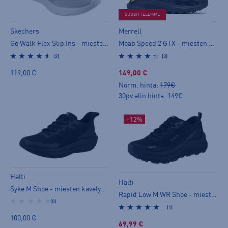
SUOSITTELEMME
Skechers
Merrell
Go Walk Flex Slip Ins - miesten kävelykengät
Moab Speed 2 GTX - miesten kävelykengät
(2)
(3)
119,00 €
149,00 €
Norm. hinta:
179€
30pv alin hinta: 149€
-12%
Halti
Halti
Syke M Shoe - miesten kävelykengät
Rapid Low M WR Shoe - miesten kävelykengät
(0)
(1)
100,00 €
69,99 €