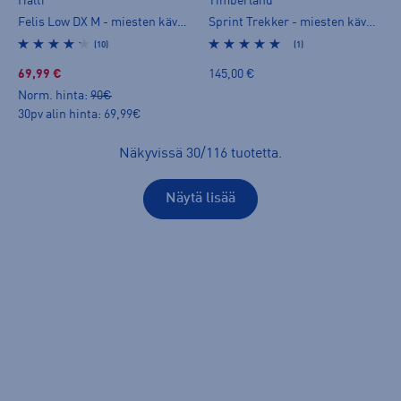
Halti
Timberland
Felis Low DX M - miesten kävelykengät
Sprint Trekker - miesten kävelykengät
(10)
(1)
69,99 €
145,00 €
Norm. hinta:
90€
30pv alin hinta: 69,99€
Näkyvissä
30
/
116
tuotetta
.
Näytä lisää