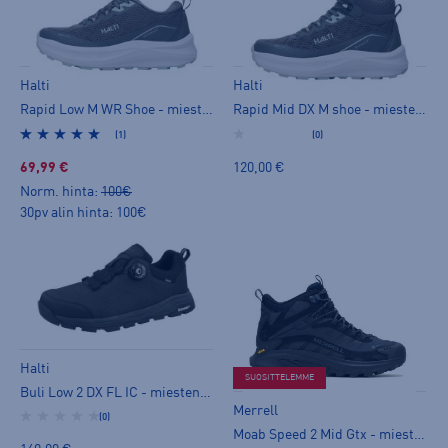
Halti
Halti
Rapid Low M WR Shoe - miesten kävelykengät
Rapid Mid DX M shoe - miesten kävelykengät
(1)
(0)
69,99 €
120,00 €
Norm. hinta:
100€
30pv alin hinta: 100€
Halti
SUOSITTELEMME
Buli Low 2 DX FL IC - miesten kävelykengät
Merrell
(0)
Moab Speed 2 Mid Gtx - miesten kävelykengät