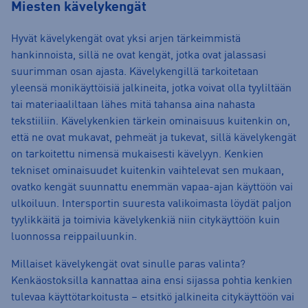
Miesten kävelykengät
Hyvät kävelykengät ovat yksi arjen tärkeimmistä
hankinnoista, sillä ne ovat kengät, jotka ovat jalassasi
suurimman osan ajasta. Kävelykengillä tarkoitetaan
yleensä monikäyttöisiä jalkineita, jotka voivat olla tyyliltään
tai materiaaliltaan lähes mitä tahansa aina nahasta
tekstiiliin. Kävelykenkien tärkein ominaisuus kuitenkin on,
että ne ovat mukavat, pehmeät ja tukevat, sillä kävelykengät
on tarkoitettu nimensä mukaisesti kävelyyn. Kenkien
tekniset ominaisuudet kuitenkin vaihtelevat sen mukaan,
ovatko kengät suunnattu enemmän vapaa-ajan käyttöön vai
ulkoiluun. Intersportin suuresta valikoimasta löydät paljon
tyylikkäitä ja toimivia kävelykenkiä niin citykäyttöön kuin
luonnossa reippailuunkin.
Millaiset kävelykengät ovat sinulle paras valinta?
Kenkäostoksilla kannattaa aina ensi sijassa pohtia kenkien
tulevaa käyttötarkoitusta – etsitkö jalkineita citykäyttöön vai