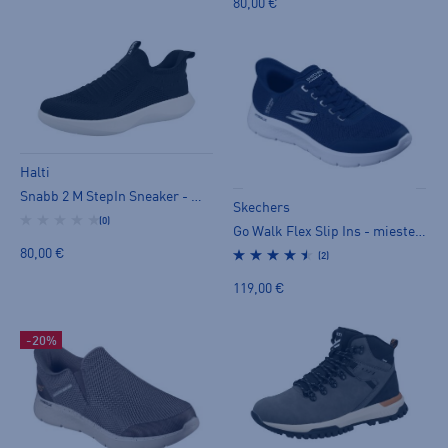
80,00 €
Halti
Snabb 2 M StepIn Sneaker - miesten kävelykengät
Skechers
(0)
Go Walk Flex Slip Ins - miesten kävelykengät
80,00 €
(2)
119,00 €
-20%