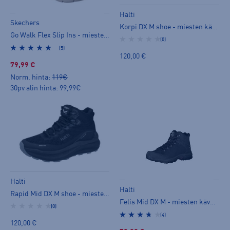
Halti
Skechers
Korpi DX M shoe - miesten kävelykengät
Go Walk Flex Slip Ins - miesten kävelykengät
(0)
(5)
120,00 €
79,99 €
Norm. hinta:
119€
30pv alin hinta: 99,99€
Halti
Halti
Rapid Mid DX M shoe - miesten kävelykengät
Felis Mid DX M - miesten kävelykengät
(0)
(4)
120,00 €