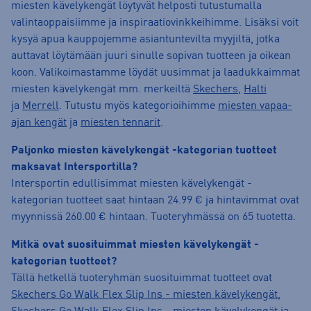
miesten kävelykengät löytyvät helposti tutustumalla
valintaoppaisiimme ja inspiraatiovinkkeihimme. Lisäksi voit
kysyä apua kauppojemme asiantuntevilta myyjiltä, jotka
auttavat löytämään juuri sinulle sopivan tuotteen ja oikean
koon. Valikoimastamme löydät uusimmat ja laadukkaimmat
miesten kävelykengät mm. merkeiltä
Skechers
,
Halti
ja
Merrell
. Tutustu myös kategorioihimme
miesten vapaa-
ajan kengät
ja
miesten tennarit
.
Paljonko miesten kävelykengät -kategorian tuotteet
maksavat Intersportilla?
Intersportin edullisimmat miesten kävelykengät -
kategorian tuotteet saat hintaan 24.99 € ja hintavimmat ovat
myynnissä 260.00 € hintaan. Tuoteryhmässä on 65 tuotetta.
Mitkä ovat suosituimmat miesten kävelykengät -
kategorian tuotteet?
Tällä hetkellä tuoteryhmän suosituimmat tuotteet ovat
Skechers Go Walk Flex Slip Ins - miesten kävelykengät
,