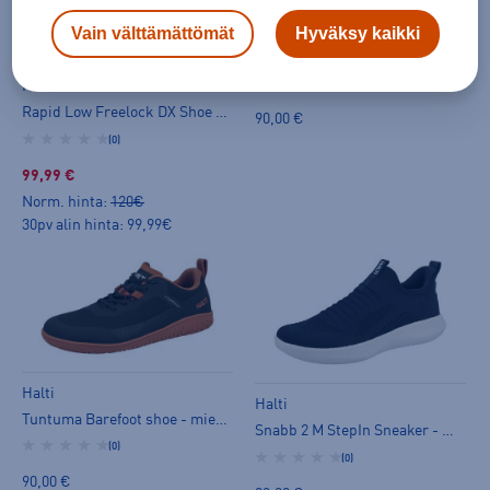
Halti
Vain välttämättömät
Hyväksy kaikki
SUOSITTELEMME
Tuntuma Barefoot shoe - miesten kävelykengät
(0)
Halti
Rapid Low Freelock DX Shoe - miesten kävelykengät
90,00 €
(0)
99,99 €
Norm. hinta:
120€
30pv alin hinta: 99,99€
Halti
Halti
Tuntuma Barefoot shoe - miesten kävelykengät
Snabb 2 M StepIn Sneaker - miesten kävelykengät
(0)
(0)
90,00 €