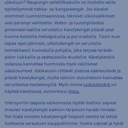
ulkoiluun? Kaupungin asfalttikaduille voi huoletta valita
tyylitellymmät nahka- tai kangaskengät. Jos kävelet
enemmän luonnonmaastoissa, tekniset ulkoilujalkineet
ovat parempi vaihtoehto. Veden- ja tuulenpitävällä
pintamateriaalilla varustellut kävelykengät pitävät jalat
kuivina kosteilla metsäpoluilla ja pururadoilla. Toisin kuin
vapaa-ajan jalkineet, ulkoilukengät on varusteltu
voimakkaasti kuvioidulla pohjalla, joka tarjoaa terävän
pidon liukkaille ja epätasaisille alustoille. Kävelykenkiä
ostaessa kannattaa huomioida myös vallitsevat
sääolosuhteet. Välikausiin riittävät yleensä säänkestävät ja
pitävät kävelykengät, mutta talvisiin olosuhteisiin kannattaa
varustautua nastakengillä. Myös monia
juoksukenkiä
voi
käyttää kävellessä, esimerkiksi
Hoka.
Intersportin laajasta valikoimasta löydät itsellesi sopivat
miesten kävelykengät kaikkiin tarpeisiin hyvään hintaan.
Voit tilata miesten kävelykengät helposti netistä tai tehdä
tuotteesta varauksen kauppoihimme. Itselle sopivat ja hyvät