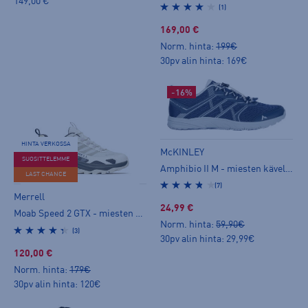
149,00 €
(1)
169,00 €
Norm. hinta:
199€
30pv alin hinta: 169€
-16%
HINTA VERKOSSA
McKINLEY
SUOSITTELEMME
Amphibio II M - miesten kävelykengät
LAST CHANCE
(7)
Merrell
24,99 €
Moab Speed 2 GTX - miesten kävelykengät
Norm. hinta:
59,90€
(3)
30pv alin hinta: 29,99€
120,00 €
Norm. hinta:
179€
30pv alin hinta: 120€