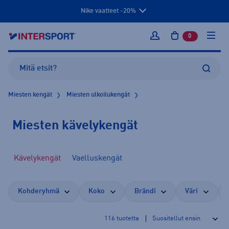
Nike vaatteet -20%
0
tuotetta osto
Kirjaudu sisään
Miesten kengät
Miesten ulkoilukengät
Miesten kävelykengät
Kävelykengät
Vaelluskengät
Kohderyhmä
Koko
Brändi
Väri
116
tuotetta