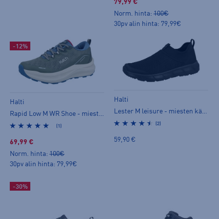
79,99 €
Norm. hinta:
100€
30pv alin hinta: 79,99€
-12%
Halti
Halti
Lester M leisure - miesten kävelykengät
Rapid Low M WR Shoe - miesten kävelykengät
(2)
(1)
59,90 €
69,99 €
Norm. hinta:
100€
30pv alin hinta: 79,99€
-30%