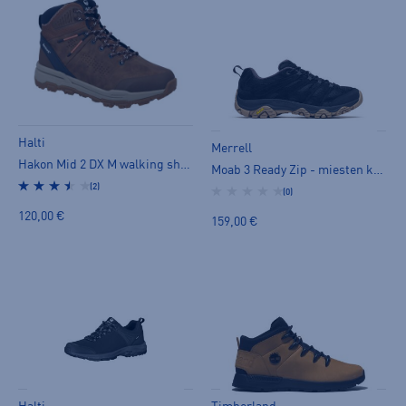
Halti
Merrell
Hakon Mid 2 DX M walking shoe - miesten kävelykengät
Moab 3 Ready Zip - miesten kävelykengät
(2)
(0)
120,00 €
159,00 €