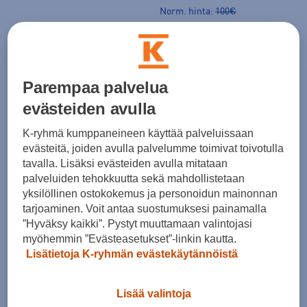
Norm. hinta:
100€
30pv alin hinta: 79,99€
-12%
Parempaa palvelua
evästeiden avulla
K-ryhmä kumppaneineen käyttää palveluissaan
Halti
Halti
evästeitä, joiden avulla palvelumme toimivat toivotulla
Syke M Shoe - miesten kävelykengät
Rapid Low M WR Shoe - miesten kävelykengät
tavalla. Lisäksi evästeiden avulla mitataan
(0)
(1)
palveluiden tehokkuutta sekä mahdollistetaan
100,00 €
yksilöllinen ostokokemus ja personoidun mainonnan
69,99 €
tarjoaminen. Voit antaa suostumuksesi painamalla
Norm. hinta:
100€
”Hyväksy kaikki”. Pystyt muuttamaan valintojasi
30pv alin hinta: 79,99€
myöhemmin ”Evästeasetukset”-linkin kautta.
Lisätietoja K-ryhmän evästekäytännöistä
Lisää valintoja