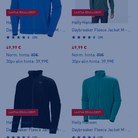
LAATUA EDULLISESTI
LAATUA EDULLISESTI
Helly Hansen
Helly Hansen
Daybreaker Fleece Jacket M - miesten fleecetakki
Daybreaker Fleece Jacket M - miesten fleecetakki
(39)
(39)
49,99 €
49,99 €
Norm. hinta:
85€
Norm. hinta:
85€
30pv alin hinta: 39,99€
30pv alin hinta: 39,99€
LAATUA EDULLISESTI
LAATUA EDULLISESTI
Helly Hansen
Helly Hansen
Daybreaker Fleece Jacket M - miesten fleecetakki
Daybreaker Fleece Jacket M - miesten fleecetakki
(39)
(39)