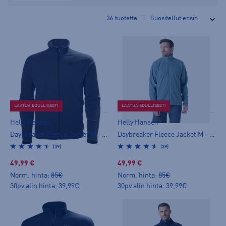
36
tuotetta
LAATUA EDULLISESTI
LAATUA EDULLISESTI
Helly Hansen
Helly Hansen
Daybreaker Fleece Jacket M - miesten fleecetakki
Daybreaker Fleece Jacket M - miesten fleecetakki
(39)
(39)
49,99 €
49,99 €
Norm. hinta:
85€
Norm. hinta:
85€
30pv alin hinta: 39,99€
30pv alin hinta: 39,99€