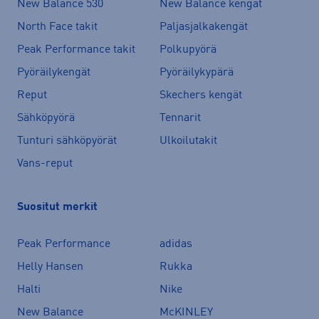
New Balance 530
New Balance kengät
North Face takit
Paljasjalkakengät
Peak Performance takit
Polkupyörä
Pyöräilykengät
Pyöräilykypärä
Reput
Skechers kengät
Sähköpyörä
Tennarit
Tunturi sähköpyörät
Ulkoilutakit
Vans-reput
Suositut merkit
Peak Performance
adidas
Helly Hansen
Rukka
Halti
Nike
New Balance
McKINLEY