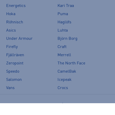
Energetics
Kari Traa
Hoka
Puma
Röhnisch
Haglöfs
Asics
Luhta
Under Armour
Björn Borg
Firefly
Craft
Fjällräven
Merrell
Zeropoint
The North Face
Speedo
CamelBak
Salomon
Icepeak
Vans
Crocs