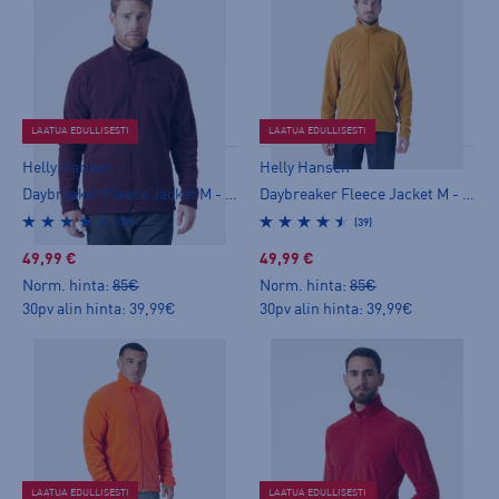
LAATUA EDULLISESTI
LAATUA EDULLISESTI
Helly Hansen
Helly Hansen
Daybreaker Fleece Jacket M - miesten fleecetakki
Daybreaker Fleece Jacket M - miesten fleecetakki
(39)
(39)
49,99 €
49,99 €
Norm. hinta:
85€
Norm. hinta:
85€
30pv alin hinta: 39,99€
30pv alin hinta: 39,99€
LAATUA EDULLISESTI
LAATUA EDULLISESTI