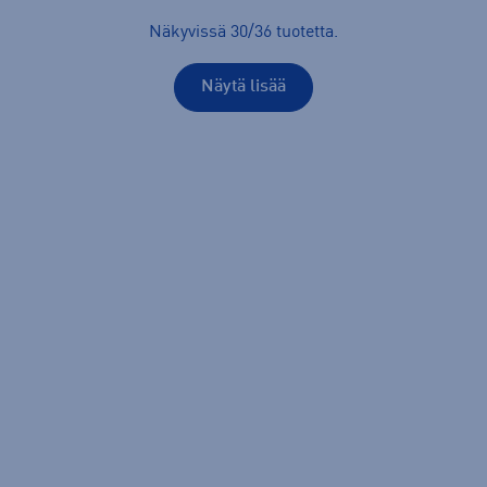
Näkyvissä
30
/
36
tuotetta
.
Näytä lisää