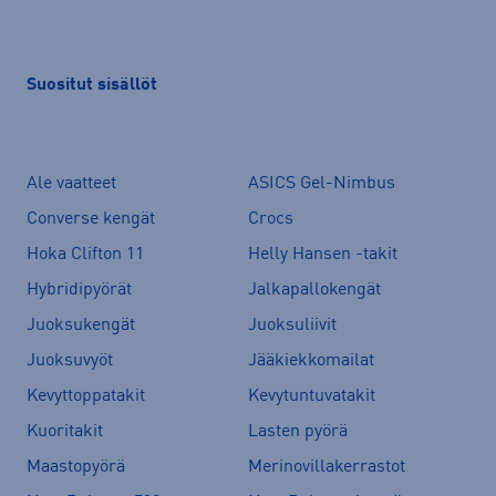
Suositut sisällöt
Ale vaatteet
ASICS Gel-Nimbus
Converse kengät
Crocs
Hoka Clifton 11
Helly Hansen -takit
Hybridipyörät
Jalkapallokengät
Juoksukengät
Juoksuliivit
Juoksuvyöt
Jääkiekkomailat
Kevyttoppatakit
Kevytuntuvatakit
Kuoritakit
Lasten pyörä
Maastopyörä
Merinovillakerrastot