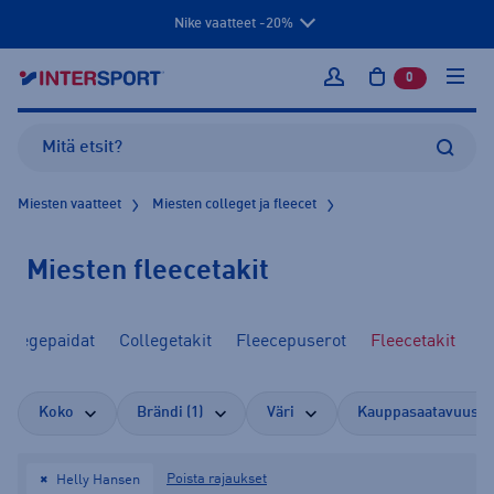
Nike vaatteet -20%
0
tuotetta osto
Kirjaudu sisään
Miesten vaatteet
Miesten colleget ja fleecet
Miesten fleecetakit
ollegepaidat
Collegetakit
Fleecepuserot
Fleecetakit
Koko
Brändi (1)
Väri
Kauppasaatavuus
Poista rajaukset
Helly Hansen
✖