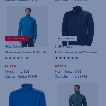
LAATUA EDULLISESTI
HINTA VERKOSSA
Helly Hansen
Helly Hansen
Daybreaker Fleece Jacket M - miesten fleecetakki
Crew Fleece Jacket M - miesten fleecetakki
(39)
(2)
49,99 €
69,99 €
Norm. hinta:
85€
Norm. hinta:
150€
30pv alin hinta: 39,99€
30pv alin hinta: 69,99€