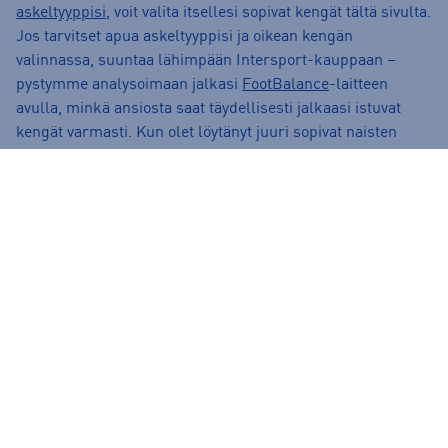
askeltyyppisi
, voit valita itsellesi sopivat kengät tältä sivulta.
Jos tarvitset apua askeltyyppisi ja oikean kengän
valinnassa, suuntaa lähimpään Intersport-kauppaan –
pystymme analysoimaan jalkasi
FootBalance
-laitteen
avulla, minkä ansiosta saat täydellisesti jalkaasi istuvat
kengät varmasti. Kun olet löytänyt juuri sopivat naisten
paljasjalkakengät, kannattaa täydentää asukokonaisuus.
Jos haluat nähdä koko laajan valikoimamme, kurkkaa
kaikki
paljasjalkakengät
. Täydellisten paljasjalkakenkien
löytyessä nappaa inspiraatiota asukokonaisuuteen
esimerkiksi:
Naisten kevättakit
Naisten collegehousut
Naisten tennarit