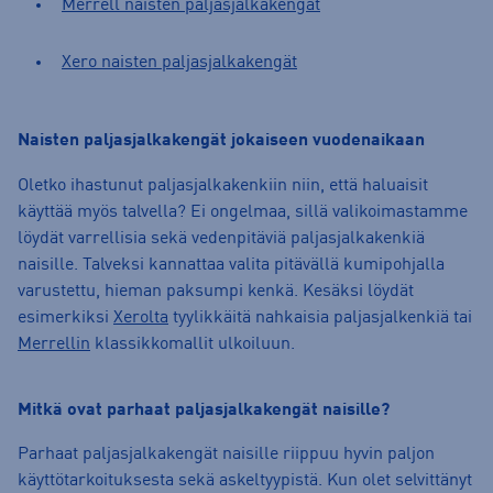
Merrell naisten paljasjalkakengät
Xero naisten paljasjalkakengät
Naisten paljasjalkakengät jokaiseen vuodenaikaan
Oletko ihastunut paljasjalkakenkiin niin, että haluaisit
käyttää myös talvella? Ei ongelmaa, sillä valikoimastamme
löydät varrellisia sekä vedenpitäviä paljasjalkakenkiä
naisille. Talveksi kannattaa valita pitävällä kumipohjalla
varustettu, hieman paksumpi kenkä. Kesäksi löydät
esimerkiksi
Xerolta
tyylikkäitä nahkaisia paljasjalkenkiä tai
Merrellin
klassikkomallit ulkoiluun.
Mitkä ovat parhaat paljasjalkakengät naisille?
Parhaat paljasjalkakengät naisille riippuu hyvin paljon
käyttötarkoituksesta sekä askeltyypistä. Kun olet selvittänyt