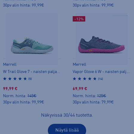
30pv alin hinta: 99,99€
30pv alin hinta: 99,99€
-12%
Merrell
Merrell
W Trail Glove 7 - naisten paljasjalkakengät
Vapor Glove 6 W - naisten paljasjalkakengät
(5)
(14)
99,99 €
69,99 €
Norm. hinta:
145€
Norm. hinta:
125€
30pv alin hinta: 99,99€
30pv alin hinta: 79,99€
Näkyvissä
30
/
44
tuotetta
.
Näytä lisää