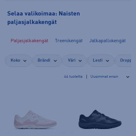
Selaa valikoimaa: Naisten
paljasjalkakengät
ät
Paljasjalkakengät
Treenikengät
Jalkapallokengät
S
Koko
Brändi
Väri
Lesti
Droppi 
44
tuotetta