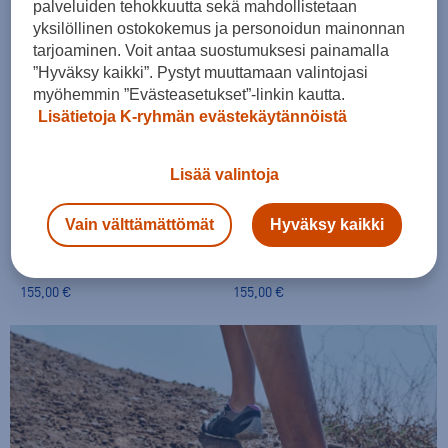
palveluiden tehokkuutta sekä mahdollistetaan
30pv alin hinta: 99,99€
30pv alin hinta: 99,99€
yksilöllinen ostokokemus ja personoidun mainonnan
tarjoaminen. Voit antaa suostumuksesi painamalla
”Hyväksy kaikki”. Pystyt muuttamaan valintojasi
myöhemmin ”Evästeasetukset”-linkin kautta.
Lisätietoja K-ryhmän evästekäytännöistä
Lisää valintoja
Vivobarefoot
Vivobarefoot
Vain välttämättömät
Hyväksy kaikki
Primus Lite 3.5 WOMEN - naisten paljasjalkakengät
Primus Lite 3.5 WOMEN - naisten paljasjalkakengät
(4)
(4)
155,00 €
155,00 €