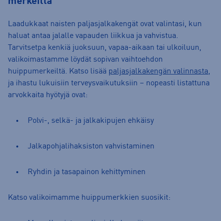
merkeiltä
Laadukkaat naisten paljasjalkakengät ovat valintasi, kun
haluat antaa jalalle vapauden liikkua ja vahvistua.
Tarvitsetpa kenkiä juoksuun, vapaa-aikaan tai ulkoiluun,
valikoimastamme löydät sopivan vaihtoehdon
huippumerkeiltä. Katso lisää
paljasjalkakengän valinnasta
,
ja ihastu lukuisiin terveysvaikutuksiin – nopeasti listattuna
arvokkaita hyötyjä ovat:
Polvi-, selkä- ja jalkakipujen ehkäisy
Jalkapohjalihaksiston vahvistaminen
Ryhdin ja tasapainon kehittyminen
Katso valikoimamme huippumerkkien suosikit: