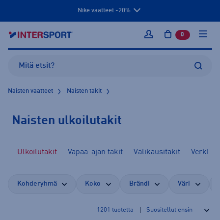
Nike vaatteet -20%
0
tuotetta osto
Kirjaudu sisään
Naisten vaatteet
Naisten takit
Naisten ulkoilutakit
it
Ulkoilutakit
Vapaa-ajan takit
Välikausitakit
Verkkata
Kohderyhmä
Koko
Brändi
Väri
1201
tuotetta