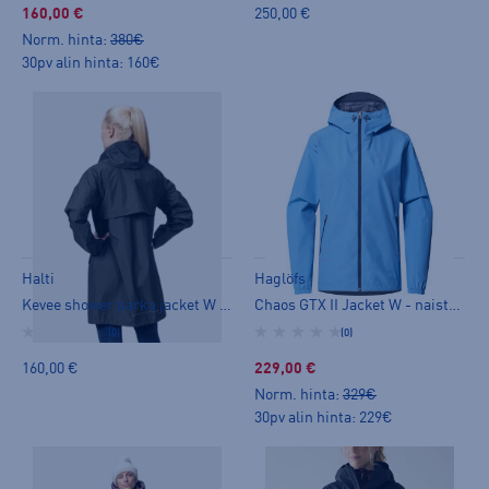
160,00 €
250,00 €
Norm. hinta:
380€
30pv alin hinta: 160€
Halti
Haglöfs
Kevee shower parka jacket W - naisten ulkoilutakki
Chaos GTX II Jacket W - naisten ulkoilutakki
(0)
(0)
160,00 €
229,00 €
Norm. hinta:
329€
30pv alin hinta: 229€