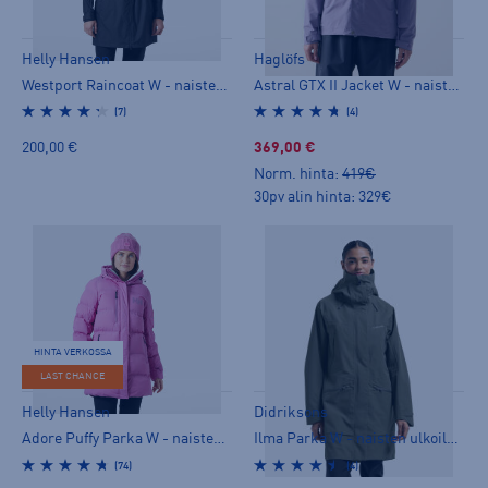
Helly Hansen
Haglöfs
Westport Raincoat W - naisten ulkoilutakki
Astral GTX II Jacket W - naisten ulkoilutakki
(7)
(4)
200,00 €
369,00 €
Norm. hinta:
419€
30pv alin hinta: 329€
HINTA VERKOSSA
LAST CHANCE
Helly Hansen
Didriksons
Adore Puffy Parka W - naisten ulkoilutakki
Ilma Parka W - naisten ulkoilutakki
(74)
(4)