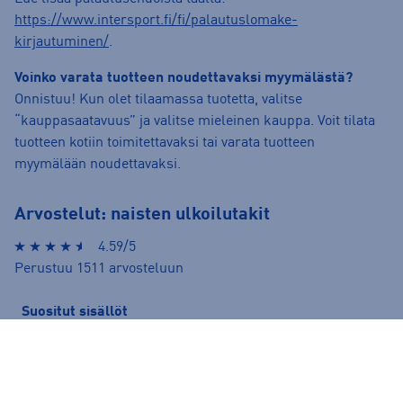
https://www.intersport.fi/fi/palautuslomake-
kirjautuminen/
.
Voinko varata tuotteen noudettavaksi myymälästä?
Onnistuu! Kun olet tilaamassa tuotetta, valitse
“kauppasaatavuus” ja valitse mieleinen kauppa. Voit tilata
tuotteen kotiin toimitettavaksi tai varata tuotteen
myymälään noudettavaksi.
Arvostelut: naisten ulkoilutakit
4.59/5
Perustuu 1511 arvosteluun
Suositut sisällöt
Ale vaatteet
ASICS Gel-Nimbus