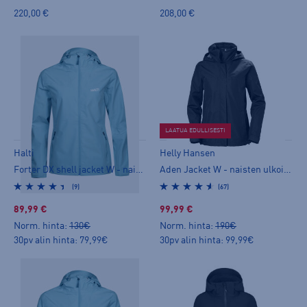
220,00 €
208,00 €
LAATUA EDULLISESTI
Halti
Helly Hansen
Forter DX shell jacket W - naisten ulkoilutakki
Aden Jacket W - naisten ulkoilutakki
(9)
(67)
89,99 €
99,99 €
Norm. hinta:
130€
Norm. hinta:
190€
30pv alin hinta: 79,99€
30pv alin hinta: 99,99€