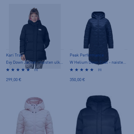
Kari Traa
Peak Performance
Evy Down Jacket - naisten ulkoilutakki
W Helium Down Coat - naisten ulkoilutakki
(1)
(1)
299,00 €
350,00 €