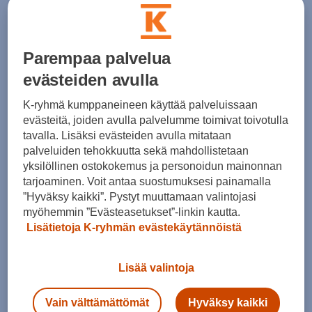
Parempaa palvelua
evästeiden avulla
K-ryhmä kumppaneineen käyttää palveluissaan
evästeitä, joiden avulla palvelumme toimivat toivotulla
Haglöfs
Halti
tavalla. Lisäksi evästeiden avulla mitataan
Chaos GTX II Jacket W - naisten ulkoilutakki
Sammal Insulated Jacket W - naisten ulkoilutakki
palveluiden tehokkuutta sekä mahdollistetaan
(0)
(1)
yksilöllinen ostokokemus ja personoidun mainonnan
tarjoaminen. Voit antaa suostumuksesi painamalla
229,00 €
230,00 €
”Hyväksy kaikki”. Pystyt muuttamaan valintojasi
Norm. hinta:
329€
myöhemmin ”Evästeasetukset”-linkin kautta.
30pv alin hinta: 229€
Lisätietoja K-ryhmän evästekäytännöistä
Lisää valintoja
Vain välttämättömät
Hyväksy kaikki