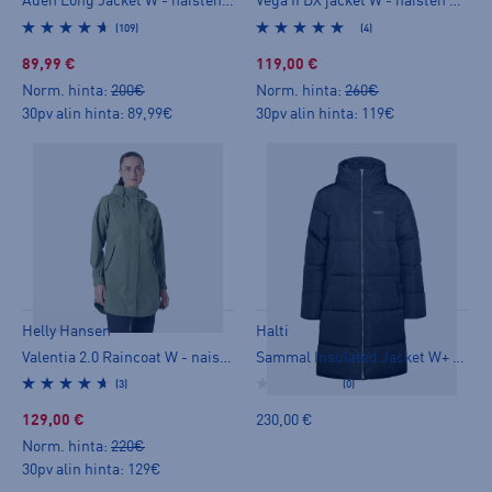
Aden Long Jacket W - naisten ulkoilutakki
Vega II DX jacket W - naisten ulkoilutakki
(109)
(4)
89,99 €
119,00 €
Norm. hinta:
200€
Norm. hinta:
260€
30pv alin hinta: 89,99€
30pv alin hinta: 119€
Helly Hansen
Halti
Valentia 2.0 Raincoat W - naisten ulkoilutakki
Sammal Insulated Jacket W+ - naisten ulkoilutakki
(3)
(0)
129,00 €
230,00 €
Norm. hinta:
220€
30pv alin hinta: 129€