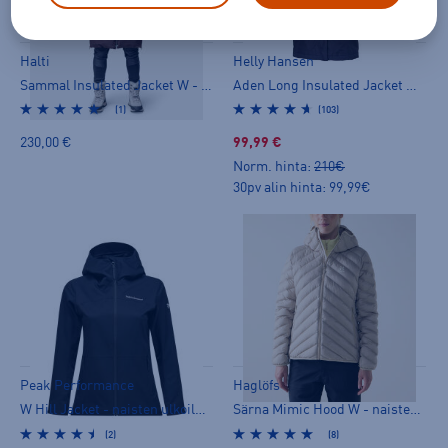
HINTA VERKOSSA
Halti
Helly Hansen
Sammal Insulated Jacket W - naisten ulkoilutakki
Aden Long Insulated Jacket W - naisten ulkoilutakki
(1)
(103)
230,00 €
99,99 €
Norm. hinta:
210€
30pv alin hinta: 99,99€
Peak Performance
Haglöfs
W Hill Jacket - naisten ulkoilutakki
Särna Mimic Hood W - naisten ulkoilutakki
(2)
(8)