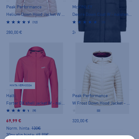
Peak Performance
McKINLEY
Helium Down Hood Jacket W - naisten ulkoilutakki
Desire Down Coat W - naisten ulkoilutakki
(12)
(1)
280,00 €
249,00 €
HINTA VERKOSSA
Halti
Peak Performance
Forter DX shell jacket W - naisten ulkoilutakki
W Frost Down Hood Jacket - naisten ulkoilutakki
(9)
(0)
69,99 €
320,00 €
Norm. hinta:
130€
30pv alin hinta: 69,99€