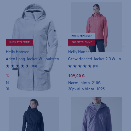
HINTA VERKOSSA
SUOSITTELEMME
SUOSITTELEMME
Helly Hansen
Helly Hansen
Aden Long Jacket W - naisten ulkoilutakki
Crew Hooded Jacket 2.0 W - naisten ulkoilutakki
(109)
(23)
129,00 €
109,00 €
Norm. hinta:
200€
Norm. hinta:
210€
30pv alin hinta: 129€
30pv alin hinta: 109€