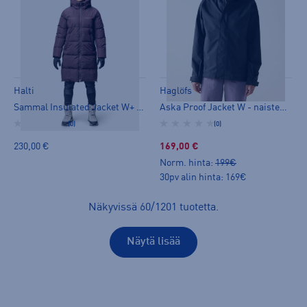
Halti
Haglöfs
Sammal Insulated Jacket W+ - naisten ulkoilutakki
Aska Proof Jacket W - naisten ulkoilutakki
(0)
(0)
230,00 €
169,00 €
Norm. hinta:
199€
30pv alin hinta: 169€
Näkyvissä
60
/
1201
tuotetta
.
Näytä lisää