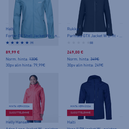
Halti
Rukka
Forter DX Shell Jacket W+ - naisten ulkoilutakki
Parhiala GTX Jacket W D-fit - naisten ulkoilutakki
(9)
(0)
89,99 €
249,00 €
Norm. hinta:
130€
Norm. hinta:
349€
30pv alin hinta: 79,99€
30pv alin hinta: 249€
HINTA VERKOSSA
HINTA VERKOSSA
SUOSITTELEMME
SUOSITTELEMME
Helly Hansen
Halti