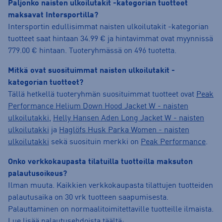
Paljonko naisten ulkoilutakit -kategorian tuotteet
maksavat Intersportilla?
Intersportin edullisimmat naisten ulkoilutakit -kategorian
tuotteet saat hintaan 34.99 € ja hintavimmat ovat myynnissä
779.00 € hintaan. Tuoteryhmässä on 496 tuotetta.
Mitkä ovat suosituimmat naisten ulkoilutakit -
kategorian tuotteet?
Tällä hetkellä tuoteryhmän suosituimmat tuotteet ovat
Peak
Performance Helium Down Hood Jacket W - naisten
ulkoilutakki
,
Helly Hansen Aden Long Jacket W - naisten
ulkoilutakki
ja
Haglöfs Husk Parka Women - naisten
ulkoilutakki
sekä suosituin merkki on
Peak Performance
.
Onko verkkokaupasta tilatuilla tuotteilla maksuton
palautusoikeus?
Ilman muuta. Kaikkien verkkokaupasta tilattujen tuotteiden
palautusaika on 30 vrk tuotteen saapumisesta.
Palauttaminen on normaalitoimitettaville tuotteille ilmaista.
Lue lisää palautusehdoista täältä: