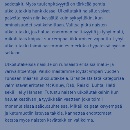
sadetakit
. Myös tuulenpitävyyttä on tärkeää pohtia
ulkoilutakkia hankkiessa. Ulkoilutakit naisille voivat
palvella hyvin niin keväällä kuin syksylläkin, kun
ominaisuudet ovat kohdillaan. Valitse pitkä naisten
ulkoilutakki, jos haluat enemmän peittävyyttä ja lyhyt malli,
mikäli taas kaipaat suurempaa liikkumisen vapautta. Lyhyt
ulkoilutakki toimii paremmin esimerkiksi hypätessä pyörän
selkään.
Ulkoilutakeissa naisille on runsaasti erilaisia malli- ja
värivaihtoehtoja. Valikoimastamme löydät ympäri vuoden
runsaan määrän ulkoilutakkeja. Brändeistä tätä kategoriaa
valmistavat eritoten
McKinley
,
Rab
,
Raiski
,
Luhta
,
Halti
sekä
Helly Hansen
. Tutustu naisten ulkoilutakkeihin kun
haluat kestävän ja tyylikkään vaatteen joka toimii
monenlaisissa sääolosuhteissa. Mikäli kaipaat kevyempää
ja katumuotiin istuvaa takkia, kannattaa ehdottomasti
katsoa myös
naisten kevättakkien
valikoima.