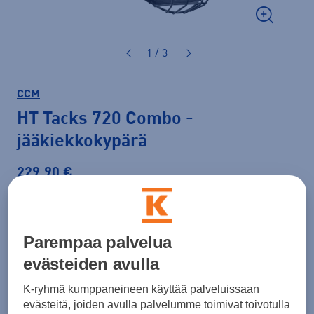
1 / 3
CCM
HT Tacks 720 Combo
-
jääkiekkokypärä
229,90 €
Väri
Musta
Parempaa palvelua
evästeiden avulla
Koko
K-ryhmä kumppaneineen käyttää palveluissaan
S
M
L
evästeitä, joiden avulla palvelumme toimivat toivotulla