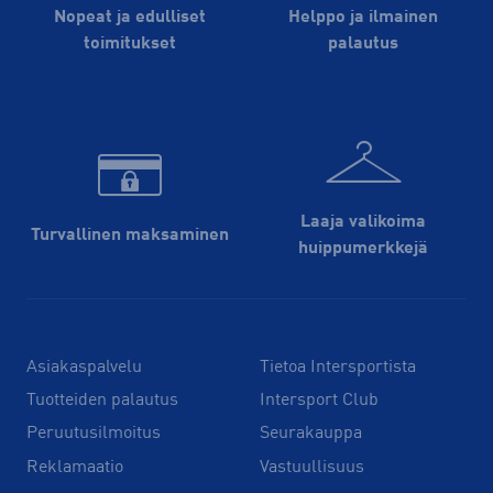
Nopeat ja edulliset
Helppo ja ilmainen
toimitukset
palautus
Laaja valikoima
Turvallinen maksaminen
huippu­merkkejä
Asiakaspalvelu
Tietoa Intersportista
Tuotteiden palautus
Intersport Club
Peruutusilmoitus
Seurakauppa
Reklamaatio
Vastuullisuus