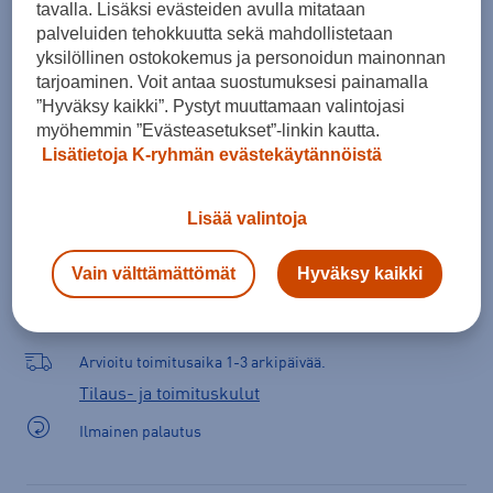
tavalla. Lisäksi evästeiden avulla mitataan
palveluiden tehokkuutta sekä mahdollistetaan
yksilöllinen ostokokemus ja personoidun mainonnan
tarjoaminen. Voit antaa suostumuksesi painamalla
Lisää ostoskoriin
”Hyväksy kaikki”. Pystyt muuttamaan valintojasi
myöhemmin ”Evästeasetukset”-linkin kautta.
Lisätietoja K-ryhmän evästekäytännöistä
Tarkista saatavuus ja tilaa myymälästä
Lisää valintoja
Verkkokauppa:
Saatavilla
Myymälät:
Saatavilla
Vain välttämättömät
Hyväksy kaikki
Valitse koko nähdäksesi myymäläsaatavuuden.
Arvioitu toimitusaika 1-3 arkipäivää.
Tilaus- ja toimituskulut
Ilmainen palautus