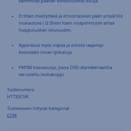
vaimentaa päähän kohdistuneita iskuja.
Erittäin miellyttävä ja erinomaisesti pään ympärille
mukautuva I.Q.Shion foam sisäpehmuste antaa
huippuluokan istuvuuden.
Kypärässä myös nopea ja entistä laajempi
koonsäätö ilman työkaluja.
FM780 kasvosuoja, jossa D3O-älymäteriaalilla
varustettu leukakuppi.
Tuotenumero
HT720CSR
Tuotteeseen liittyvät kategoriat
CCM