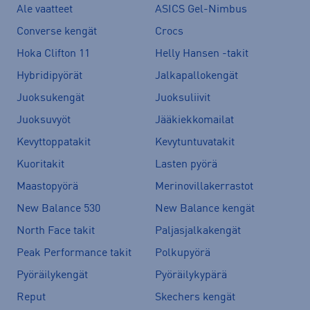
Ale vaatteet
ASICS Gel-Nimbus
Converse kengät
Crocs
Hoka Clifton 11
Helly Hansen -takit
Hybridipyörät
Jalkapallokengät
Juoksukengät
Juoksuliivit
Juoksuvyöt
Jääkiekkomailat
Kevyttoppatakit
Kevytuntuvatakit
Kuoritakit
Lasten pyörä
Maastopyörä
Merinovillakerrastot
New Balance 530
New Balance kengät
North Face takit
Paljasjalkakengät
Peak Performance takit
Polkupyörä
Pyöräilykengät
Pyöräilykypärä
Reput
Skechers kengät