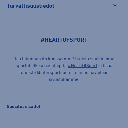
Turvallisuustiedot
Avaa
#HEARTOFSPORT
Jaa liikunnan ilo kanssamme! Ikuista sinäkin oma
sporttihetkesi hashtagilla
#HeartOfSport
ja lisää
tunniste @intersportsuomi, niin ne näytetään
sivustollamme.
Suositut sisällöt