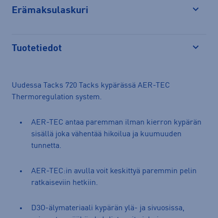
Erämaksulaskuri
Avaa
Tuotetiedot
Avaa
Uudessa Tacks 720 Tacks kypärässä AER-TEC
Thermoregulation system.
AER-TEC antaa paremman ilman kierron kypärän
sisällä joka vähentää hikoilua ja kuumuuden
tunnetta.
AER-TEC:in avulla voit keskittyä paremmin pelin
ratkaiseviin hetkiin.
D3O-älymateriaali kypärän ylä- ja sivuosissa,