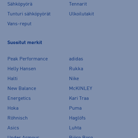
Sähköpyörä
Tennarit
Tunturi sähköpyörät
Ulkoilutakit
Vans-reput
Suositut merkit
Peak Performance
adidas
Helly Hansen
Rukka
Halti
Nike
New Balance
McKINLEY
Energetics
Kari Traa
Hoka
Puma
Röhnisch
Haglöfs
Asics
Luhta
Under Armour
Björn Borg