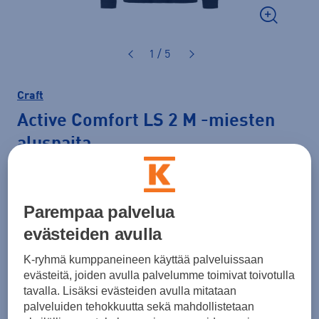
1 / 5
Craft
Active Comfort LS 2 M
-miesten
aluspaita
50,00 €
Parempaa palvelua
Väri
Musta
evästeiden avulla
K-ryhmä kumppaneineen käyttää palveluissaan
evästeitä, joiden avulla palvelumme toimivat toivotulla
Koko
tavalla. Lisäksi evästeiden avulla mitataan
S
M
L
XL
XXL
palveluiden tehokkuutta sekä mahdollistetaan