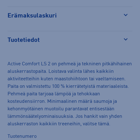
Erämaksulaskuri
Avaa
Tuotetiedot
Avaa
Active Comfort LS 2 on pehmeä ja tekninen pitkähihainen
aluskerrastopaita. Loistava valinta lähes kaikkiin
aktiviteetteihin kuten maastohiihtoon tai vaeltamiseen.
Paita on valmistettu 100 % kierrätetyistä materiaaleista.
Pehmeä paita tarjoaa lämpöä ja tehokkaan
kosteudensiirron. Minimaalinen määrä saumoja ja
kehonmyötäinen muotoilu parantavat entisestään
lämmönsäätelyominaisuuksia. Jos hankit vain yhden
aluskerraston kaikkiin treeneihin, valitse tämä.
Tuotenumero