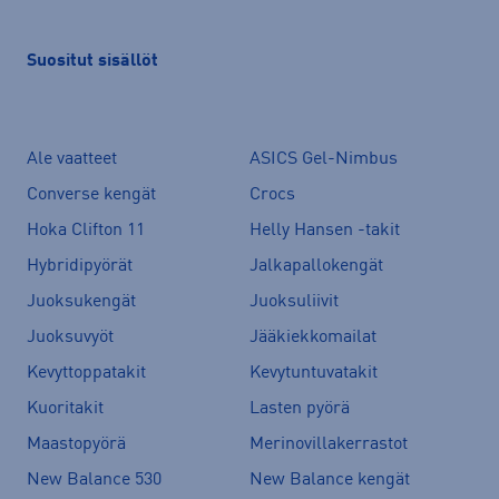
Suositut sisällöt
Ale vaatteet
ASICS Gel-Nimbus
Converse kengät
Crocs
Hoka Clifton 11
Helly Hansen -takit
Hybridipyörät
Jalkapallokengät
Juoksukengät
Juoksuliivit
Juoksuvyöt
Jääkiekkomailat
Kevyttoppatakit
Kevytuntuvatakit
Kuoritakit
Lasten pyörä
Maastopyörä
Merinovillakerrastot
New Balance 530
New Balance kengät