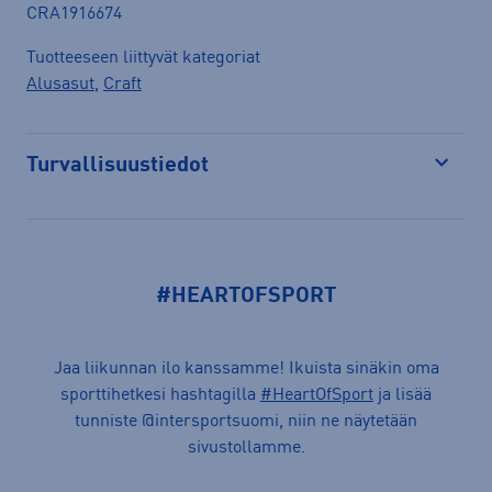
CRA1916674
Tuotteeseen liittyvät kategoriat
Alusasut
,
Craft
Turvallisuustiedot
Avaa
#HEARTOFSPORT
Jaa liikunnan ilo kanssamme! Ikuista sinäkin oma
sporttihetkesi hashtagilla
#HeartOfSport
ja lisää
tunniste @intersportsuomi, niin ne näytetään
sivustollamme.