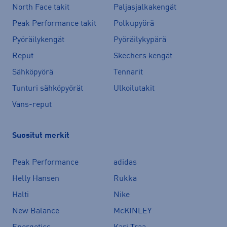
North Face takit
Paljasjalkakengät
Peak Performance takit
Polkupyörä
Pyöräilykengät
Pyöräilykypärä
Reput
Skechers kengät
Sähköpyörä
Tennarit
Tunturi sähköpyörät
Ulkoilutakit
Vans-reput
Suositut merkit
Peak Performance
adidas
Helly Hansen
Rukka
Halti
Nike
New Balance
McKINLEY