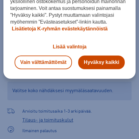
yksilöllinen ostokokemus ja personoidun mainonnan
Kokotaulukko
tarjoaminen. Voit antaa suostumuksesi painamalla
”Hyväksy kaikki”. Pystyt muuttamaan valintojasi
myöhemmin ”Evästeasetukset”-linkin kautta.
Lisätietoja K-ryhmän evästekäytännöistä
Lisää ostoskoriin
Lisää valintoja
Tarkista saatavuus ja tilaa myymälästä
Vain välttämättömät
Hyväksy kaikki
Verkkokauppa:
Saatavilla
Myymälät:
Saatavilla
Valitse koko nähdäksesi myymäläsaatavuuden.
Arvioitu toimitusaika 1-3 arkipäivää.
Tilaus- ja toimituskulut
Ilmainen palautus