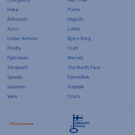
Energetics
Kari Traa
Hoka
Puma
Röhnisch
Haglöfs
Asics
Luhta
Under Armour
Björn Borg
Firefly
Craft
Fjällräven
Merrell
Zeropoint
The North Face
Speedo
CamelBak
Salomon
Icepeak
Vans
Crocs