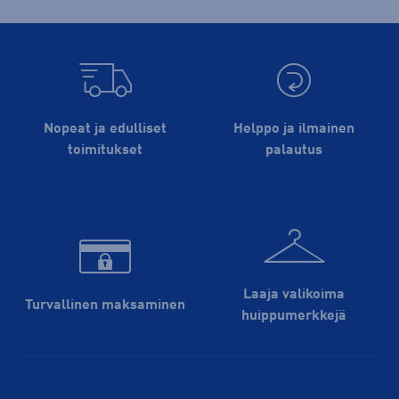
Nopeat ja edulliset
Helppo ja ilmainen
toimitukset
palautus
Laaja valikoima
Turvallinen maksaminen
huippu­merkkejä