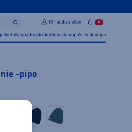
Kirjaudu sisään
0
tuotetta ostoskoris
palvelu
Kaupat
Inspiroidu
Seurakauppa
Yrityskauppa
anie
-pipo