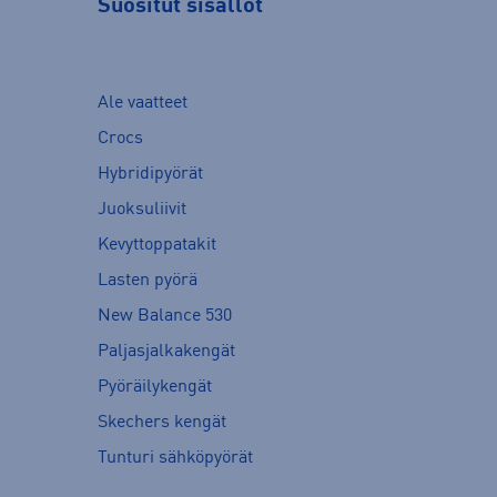
Suositut sisällöt
Ale vaatteet
Crocs
Hybridipyörät
Juoksuliivit
Kevyttoppatakit
Lasten pyörä
New Balance 530
Paljasjalkakengät
Pyöräilykengät
Skechers kengät
Tunturi sähköpyörät