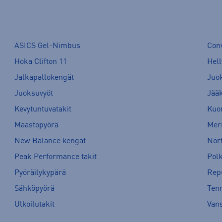
ASICS Gel-Nimbus
Con
Hoka Clifton 11
Hell
Jalkapallokengät
Juo
Juoksuvyöt
Jää
Kevytuntuvatakit
Kuor
Maastopyörä
Meri
New Balance kengät
Nort
Peak Performance takit
Pol
Pyöräilykypärä
Rep
Sähköpyörä
Tenn
Ulkoilutakit
Van