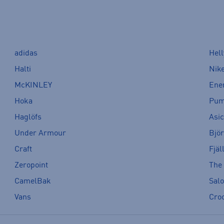
adidas
Hel
Halti
Nik
McKINLEY
Ene
Hoka
Pu
Haglöfs
Asi
Under Armour
Bjö
Craft
Fjäl
Zeropoint
The
CamelBak
Sal
Vans
Cro