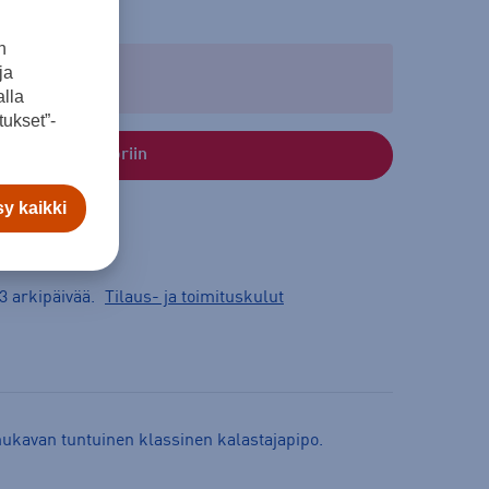
n
ja
lla
ukset”-
Lisää ostoskoriin
y kaikki
3 arkipäivää.
Tilaus- ja toimituskulut
mukavan tuntuinen klassinen kalastajapipo.