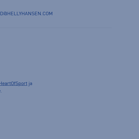
ND@HELLYHANSEN.COM
HeartOfSport
ja
.