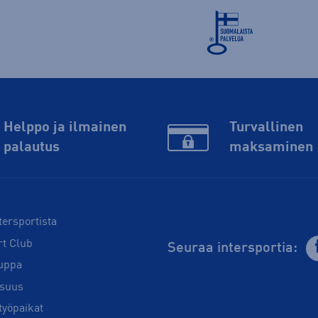
Helppo ja ilmainen
Turvallinen
palautus
maksaminen
tersportista
rt Club
Seuraa intersportia:
uppa
isuus
työpaikat