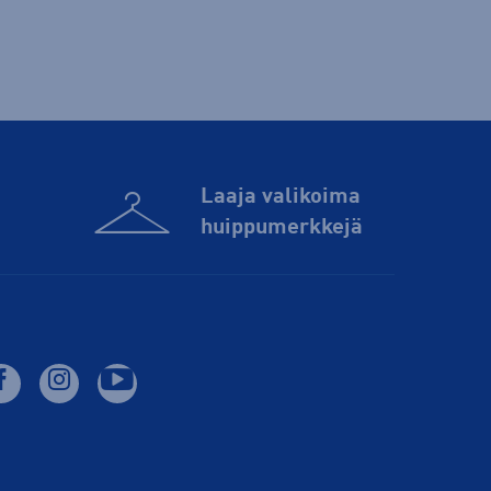
Laaja valikoima
huippu­merkkejä