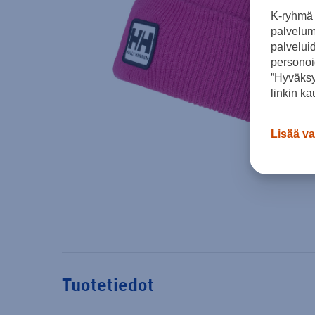
K-ryhmä 
palvelumm
palvelui
personoi
”Hyväksy
linkin ka
Lisää va
Tuotetiedot