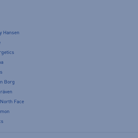
ly Hansen
e
rgetics
ma
cs
rn Borg
lräven
 North Face
omon
cs