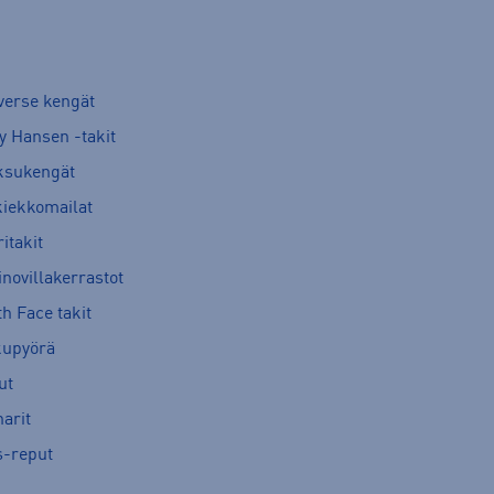
verse kengät
y Hansen -takit
ksukengät
kiekkomailat
itakit
novillakerrastot
h Face takit
kupyörä
ut
arit
s-reput