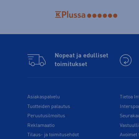
Nopeat ja edulliset
toimitukset
Asiakaspalvelu
Tietoa In
Tuotteiden palautus
Interspo
Peruutusilmoitus
Seuraka
Reklamaatio
Vastuull
Tilaus- ja toimitusehdot
Avoimet 