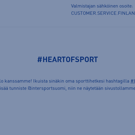
Valmistajan sähköinen osoite:
CUSTOMER.SERVICE.FINLA
#HEARTOFSPORT
ilo kanssamme! Ikuista sinäkin oma sporttihetkesi hashtagilla
#
lisää tunniste @intersportsuomi, niin ne näytetään sivustollamme