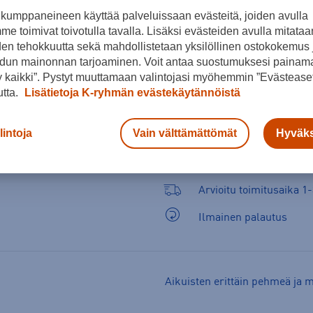
kumppaneineen käyttää palveluissaan evästeitä, joiden avulla
e toimivat toivotulla tavalla. Lisäksi evästeiden avulla mitataa
den tehokkuutta sekä mahdollistetaan yksilöllinen ostokokemus 
Tätä kokoa jäljellä 1 kpl.
dun mainonnan tarjoaminen. Voit antaa suostumuksesi painama
 kaikki”. Pystyt muuttamaan valintojasi myöhemmin ”Evästeaset
utta.
Lisätietoja K-ryhmän evästekäytännöistä
lintoja
Vain välttämättömät
Hyväks
Arvioitu toimitusaika 1-
Ilmainen palautus
Aikuisten erittäin pehmeä ja 