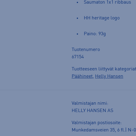
Saumaton 1x1 ribbaus
HH heritage logo
Paino: 93g
Tuotenumero
67154
Tuotteeseen liittyvät kategoria
Päähineet
,
Helly Hansen
Valmistajan nimi:
HELLY HANSEN AS
Valmistajan postiosoite:
Munkedamsveien 35, 6 fl.| N-0