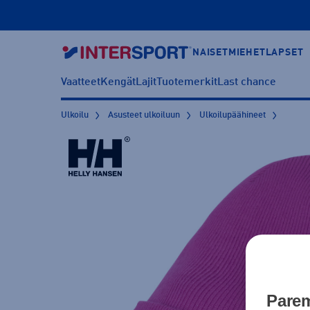
NAISET
MIEHET
LAPSET
Vaatteet
Kengät
Lajit
Tuotemerkit
Last chance
Ulkoilu
Asusteet ulkoiluun
Ulkoilupäähineet
Parem