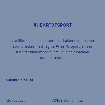
#HEARTOFSPORT
Jaa liikunnan ilo kanssamme! Ikuista sinäkin oma
sporttihetkesi hashtagilla
#HeartOfSport
ja lisää
tunniste @intersportsuomi, niin ne näytetään
sivustollamme.
Suositut sisällöt
Ale vaatteet
ASICS Gel-Nimbus