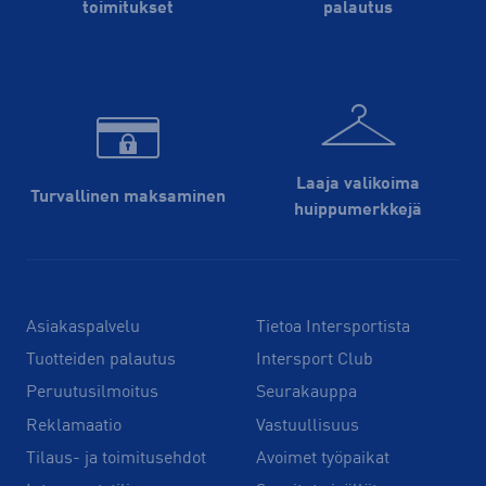
toimitukset
palautus
Laaja valikoima
Turvallinen maksaminen
huippu­merkkejä
Asiakaspalvelu
Tietoa Intersportista
Tuotteiden palautus
Intersport Club
Peruutusilmoitus
Seurakauppa
Reklamaatio
Vastuullisuus
Tilaus- ja toimitusehdot
Avoimet työpaikat