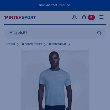
Nike vaatteet -20%
0
tuotetta osto
Kirjaudu sisään
Treeni
Treenivaatteet
Treenipaidat