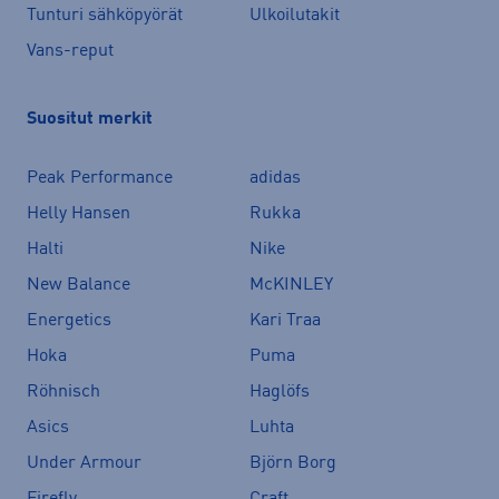
Tunturi sähköpyörät
Ulkoilutakit
Vans-reput
Suositut merkit
Peak Performance
adidas
Helly Hansen
Rukka
Halti
Nike
New Balance
McKINLEY
Energetics
Kari Traa
Hoka
Puma
Röhnisch
Haglöfs
Asics
Luhta
Under Armour
Björn Borg
Firefly
Craft