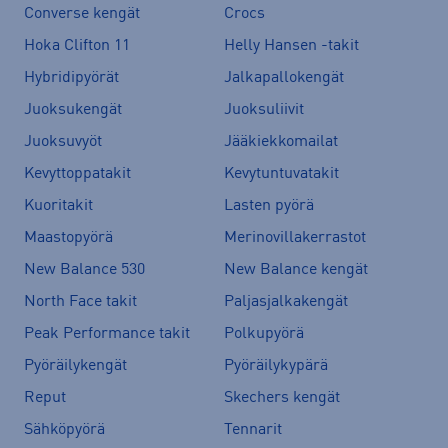
Converse kengät
Crocs
Hoka Clifton 11
Helly Hansen -takit
Hybridipyörät
Jalkapallokengät
Juoksukengät
Juoksuliivit
Juoksuvyöt
Jääkiekkomailat
Kevyttoppatakit
Kevytuntuvatakit
Kuoritakit
Lasten pyörä
Maastopyörä
Merinovillakerrastot
New Balance 530
New Balance kengät
North Face takit
Paljasjalkakengät
Peak Performance takit
Polkupyörä
Pyöräilykengät
Pyöräilykypärä
Reput
Skechers kengät
Sähköpyörä
Tennarit