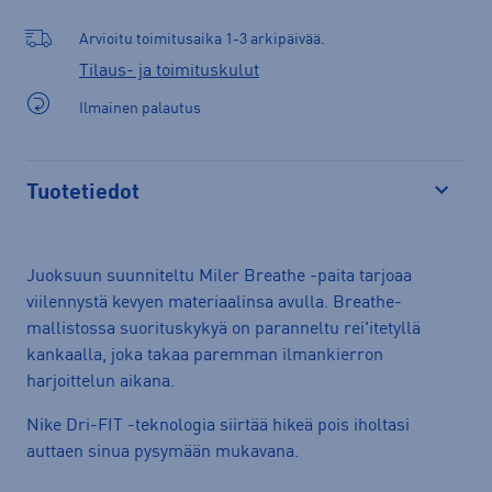
Arvioitu toimitusaika 1-3 arkipäivää.
Tilaus- ja toimituskulut
Ilmainen palautus
Tuotetiedot
Avaa
Juoksuun suunniteltu Miler Breathe -paita tarjoaa
viilennystä kevyen materiaalinsa avulla. Breathe-
mallistossa suorituskykyä on paranneltu rei'itetyllä
kankaalla, joka takaa paremman ilmankierron
harjoittelun aikana.
Nike Dri-FIT -teknologia siirtää hikeä pois iholtasi
auttaen sinua pysymään mukavana.