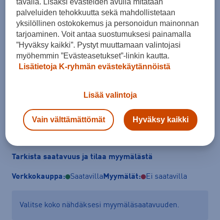
tavalla. Lisäksi evästeiden avulla mitataan
palveluiden tehokkuutta sekä mahdollistetaan
yksilöllinen ostokokemus ja personoidun mainonnan
tarjoaminen. Voit antaa suostumuksesi painamalla
Koko
”Hyväksy kaikki”. Pystyt muuttamaan valintojasi
L
XL
XXL
myöhemmin ”Evästeasetukset”-linkin kautta.
Lisätietoja K-ryhmän evästekäytännöistä
Kokotaulukko
Lisää valintoja
Lisää ostoskoriin
Vain välttämättömät
Hyväksy kaikki
Tarkista saatavuus ja tilaa myymälästä
Verkkokauppa:
Saatavilla
Myymälät:
Ei saatavilla
Valitse koko nähdäksesi myymäläsaatavuuden.