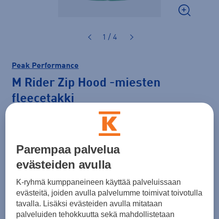
1 / 4
Peak Performance
M Rider Zip Hood
-miesten
fleecetakki
160,00 €
Väri
Vaaleanvihreä
Parempaa palvelua
evästeiden avulla
K-ryhmä kumppaneineen käyttää palveluissaan
evästeitä, joiden avulla palvelumme toimivat toivotulla
tavalla. Lisäksi evästeiden avulla mitataan
palveluiden tehokkuutta sekä mahdollistetaan