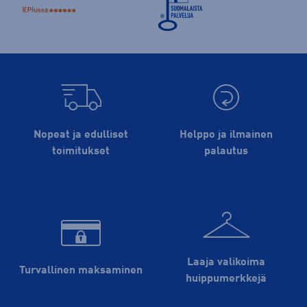
Nopeat ja edulliset
Helppo ja ilmainen
toimitukset
palautus
Laaja valikoima
Turvallinen maksaminen
huippu­merkkejä