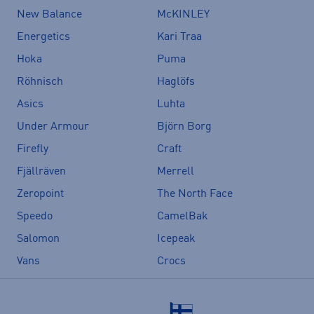
New Balance
McKINLEY
Energetics
Kari Traa
Hoka
Puma
Röhnisch
Haglöfs
Asics
Luhta
Under Armour
Björn Borg
Firefly
Craft
Fjällräven
Merrell
Zeropoint
The North Face
Speedo
CamelBak
Salomon
Icepeak
Vans
Crocs