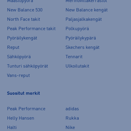
Maastopyörä
Merinovillakerrastot
New Balance 530
New Balance kengät
North Face takit
Paljasjalkakengät
Peak Performance takit
Polkupyörä
Pyöräilykengät
Pyöräilykypärä
Reput
Skechers kengät
Sähköpyörä
Tennarit
Tunturi sähköpyörät
Ulkoilutakit
Vans-reput
Suositut merkit
Peak Performance
adidas
Helly Hansen
Rukka
Halti
Nike