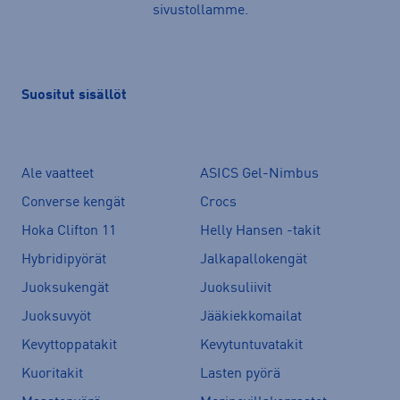
sivustollamme.
Suositut sisällöt
Ale vaatteet
ASICS Gel-Nimbus
Converse kengät
Crocs
Hoka Clifton 11
Helly Hansen -takit
Hybridipyörät
Jalkapallokengät
Juoksukengät
Juoksuliivit
Juoksuvyöt
Jääkiekkomailat
Kevyttoppatakit
Kevytuntuvatakit
Kuoritakit
Lasten pyörä