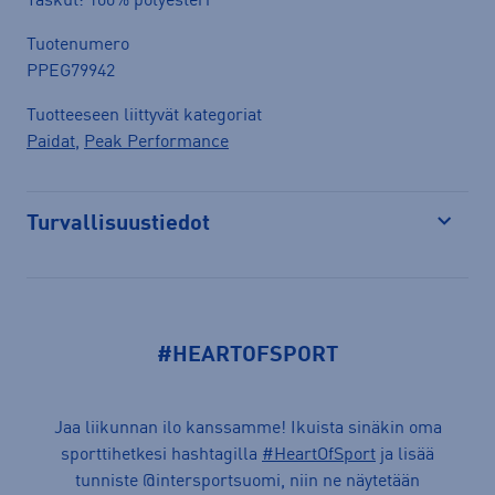
Taskut: 100% polyesteri
Tuotenumero
PPEG79942
Tuotteeseen liittyvät kategoriat
Paidat
,
Peak Performance
Turvallisuustiedot
Avaa
#HEARTOFSPORT
Jaa liikunnan ilo kanssamme! Ikuista sinäkin oma
sporttihetkesi hashtagilla
#HeartOfSport
ja lisää
tunniste @intersportsuomi, niin ne näytetään