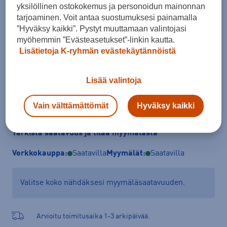
yksilöllinen ostokokemus ja personoidun mainonnan
Koko
tarjoaminen. Voit antaa suostumuksesi painamalla
M
L
XL
XXL
”Hyväksy kaikki”. Pystyt muuttamaan valintojasi
myöhemmin ”Evästeasetukset”-linkin kautta.
Kokotaulukko
Lisätietoja K-ryhmän evästekäytännöistä
Lisää valintoja
Lisää ostoskoriin
Vain välttämättömät
Hyväksy kaikki
Tarkista saatavuus ja tilaa myymälästä
Verkkokauppa:
Saatavilla
Myymälät:
Saatavilla
Valitse koko nähdäksesi myymäläsaatavuuden.
Arvioitu toimitusaika 1-3 arkipäivää.