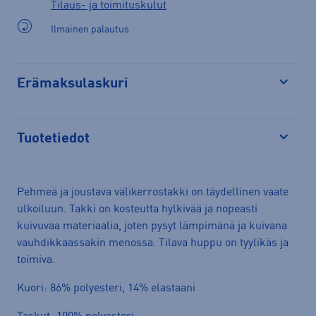
Tilaus- ja toimituskulut
Ilmainen palautus
Erämaksulaskuri
Avaa
Tuotetiedot
Avaa
Pehmeä ja joustava välikerrostakki on täydellinen vaate
ulkoiluun. Takki on kosteutta hylkivää ja nopeasti
kuivuvaa materiaalia, joten pysyt lämpimänä ja kuivana
vauhdikkaassakin menossa. Tilava huppu on tyylikäs ja
toimiva.
Kuori: 86% polyesteri, 14% elastaani