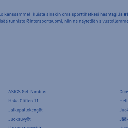
ilo kanssamme! Ikuista sinäkin oma sporttihetkesi hashtagilla
#
lisää tunniste @intersportsuomi, niin ne näytetään sivustollamme
ASICS Gel-Nimbus
Con
Hoka Clifton 11
Hell
Jalkapallokengät
Juo
Juoksuvyöt
Jää