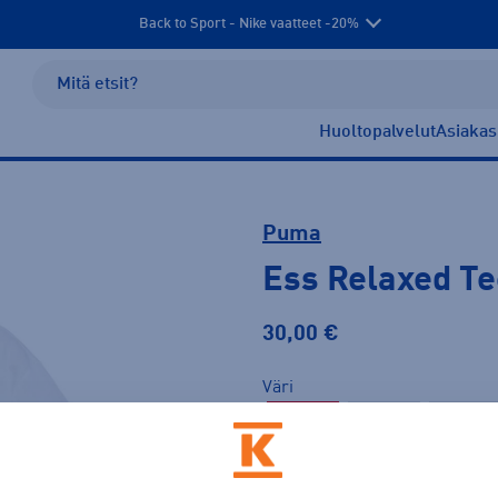
Back to Sport - Nike vaatteet -20%
Huoltopalvelut
Asiakas
Puma
Ess Relaxed T
30,00 €
Väri
Valkoinen