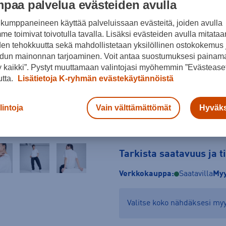
paa palvelua evästeiden avulla
Koko
kumppaneineen käyttää palveluissaan evästeitä, joiden avulla
e toimivat toivotulla tavalla. Lisäksi evästeiden avulla mitataa
XS
S
M
den tehokkuutta sekä mahdollistetaan yksilöllinen ostokokemus 
Kokotaulukko
dun mainonnan tarjoaminen. Voit antaa suostumuksesi painama
 kaikki”. Pystyt muuttamaan valintojasi myöhemmin ”Evästeaset
utta.
Lisätietoja K-ryhmän evästekäytännöistä
lintoja
Vain välttämättömät
Hyväks
Tarkista saatavuus ja 
Verkkokauppa:
Saatavilla
Myy
Valitse koko nähdäksesi m