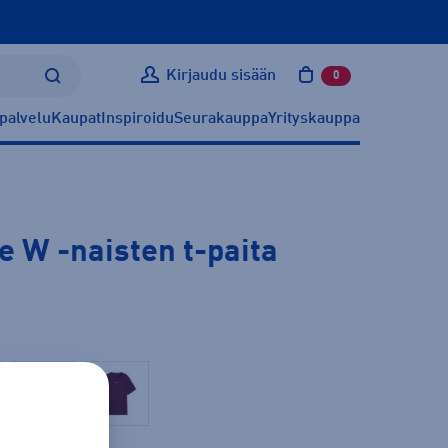
Kirjaudu sisään
0
tuotetta ostoskoris
palvelu
Kaupat
Inspiroidu
Seurakauppa
Yrityskauppa
ee W
-naisten t-paita