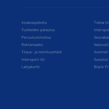
Asiakaspalvelu
Tietoa In
Tuotteiden palautus
Interspo
Peruutusilmoitus
Seuraka
Reklamaatio
Vastuull
Tilaus- ja toimitusehdot
Avoimet 
Intersport-tili
Suositut 
Lahjakortti
Black Fr