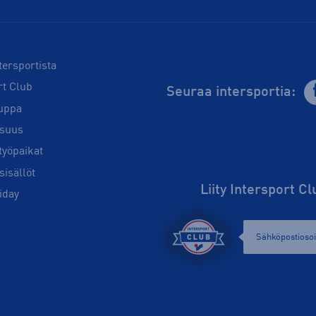
tersportista
rt Club
Seuraa intersportia:
uppa
isuus
työpaikat
sisällöt
Liity Intersport C
iday