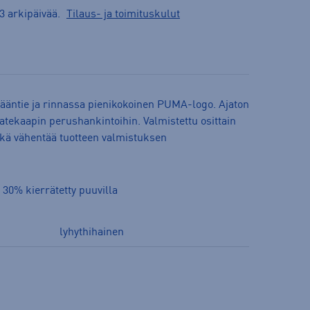
3 arkipäivää.
Tilaus- ja toimituskulut
pääntie ja rinnassa pienikokoinen PUMA-logo. Ajaton
aatekaapin perushankintoihin. Valmistettu osittain
mikä vähentää tuotteen valmistuksen
 30% kierrätetty puuvilla
lyhythihainen