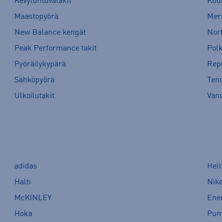
Kevytuntuvatakit
Kuor
Maastopyörä
Meri
New Balance kengät
Nort
Peak Performance takit
Pol
Pyöräilykypärä
Rep
Sähköpyörä
Tenn
Ulkoilutakit
Van
adidas
Hel
Halti
Nik
McKINLEY
Ene
Hoka
Pu