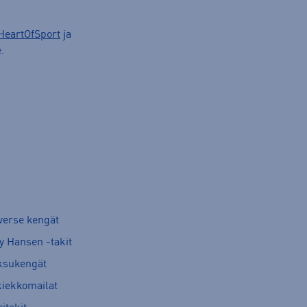
HeartOfSport
ja
.
verse kengät
y Hansen -takit
ksukengät
kiekkomailat