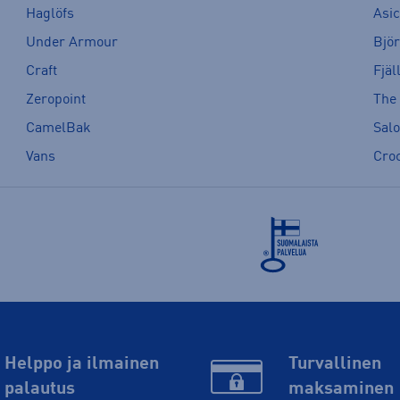
Haglöfs
Asi
Under Armour
Bjö
Craft
Fjäl
Zeropoint
The
CamelBak
Sal
Vans
Cro
Helppo ja ilmainen
Turvallinen
palautus
maksaminen