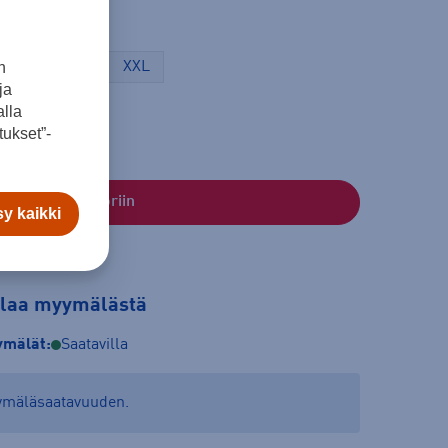
n
L
XL
XXL
ja
lla
ukset”-
Lisää ostoskoriin
y kaikki
tilaa myymälästä
mälät:
Saatavilla
yymäläsaatavuuden.