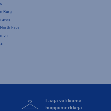
cs
rn Borg
lräven
 North Face
omon
cs
Laaja valikoima
huippu­merkkejä