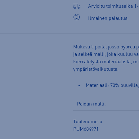
Arvioitu toimitusaika 1-
Ilmainen palautus
Mukava t-paita, jossa pyöreä 
ja selkeä malli, joka kuuluu v
kierrätetystä materiaalista, 
ympäristövaikutusta.
Materiaali: 70% puuvilla,
Paidan malli:
Tuotenumero
PUM684971