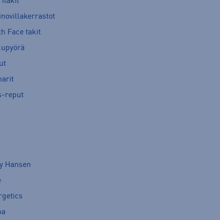
itakit
novillakerrastot
h Face takit
kupyörä
ut
arit
s-reput
ly Hansen
e
rgetics
ma