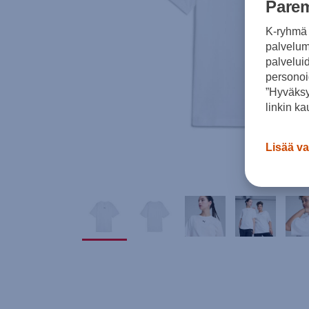
Parem
K-ryhmä 
palvelumm
palvelui
personoi
”Hyväksy
linkin ka
Lisää va