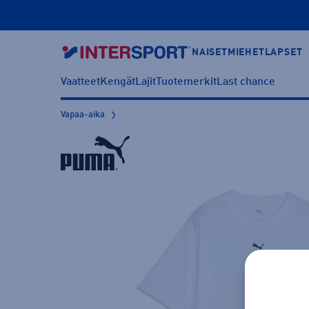
NAISET
MIEHET
LAPSET
Vaatteet
Kengät
Lajit
Tuotemerkit
Last chance
Vapaa-aika