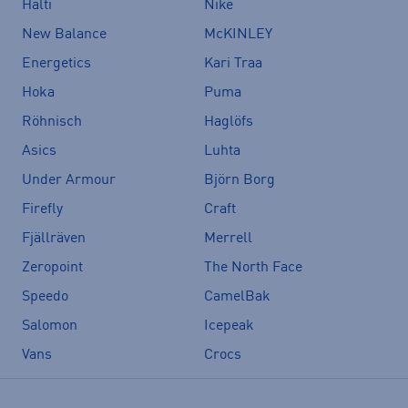
Halti
Nike
New Balance
McKINLEY
Energetics
Kari Traa
Hoka
Puma
Röhnisch
Haglöfs
Asics
Luhta
Under Armour
Björn Borg
Firefly
Craft
Fjällräven
Merrell
Zeropoint
The North Face
Speedo
CamelBak
Salomon
Icepeak
Vans
Crocs