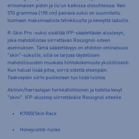
erinomaisen pidon ja liu'un kaikissa olosuhteissa. Vain
570 grammaa (198 cm) painava suksi on suunniteltu
tuomaan maksimaalista tehokkuutta ja keveyttä laduille.
R-Skin Pro -suksi sisältää IFP-säädettävän aluslevyn,
joka mahdollistaa siirrettävän Rossignol-siteen
asennuksen. Tämä säädettävyys on ehdoton ominaisuus
"skin"-suksille, sillä se tarjoaa täydellisen
mahdollisuuden muokata hiihtokokemusta yksilöllisesti.
Kun haluat lisää pitoa, siirrä sidettä eteenpäin.
Taaksepäin siirto puolestaan tuo lisää luistoa.
Aktiivin/harrastajan herkkähiihtoinen ja todella kevyt
"skini". IFP-aluslevy siirrettävälle Rossignol siteelle.
K7000/Skin Race
Honeycomb-runko