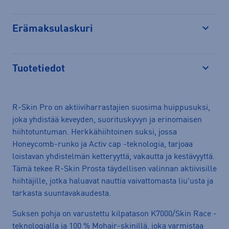
Erämaksulaskuri
Avaa
Tuotetiedot
Avaa
R-Skin Pro on aktiiviharrastajien suosima huippusuksi,
joka yhdistää keveyden, suorituskyvyn ja erinomaisen
hiihtotuntuman. Herkkähiihtoinen suksi, jossa
Honeycomb-runko ja Activ cap -teknologia, tarjoaa
loistavan yhdistelmän ketteryyttä, vakautta ja kestävyyttä.
Tämä tekee R-Skin Prosta täydellisen valinnan aktiivisille
hiihtäjille, jotka haluavat nauttia vaivattomasta liu'usta ja
tarkasta suuntavakaudesta.
Suksen pohja on varustettu kilpatason K7000/Skin Race -
teknologialla ja 100 % Mohair-skinillä, joka varmistaa