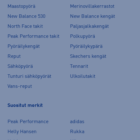
Maastopyörä
Merinovillakerrastot
New Balance 530
New Balance kengät
North Face takit
Paljasjalkakengät
Peak Performance takit
Polkupyörä
Pyöräilykengät
Pyöräilykypärä
Reput
Skechers kengät
Sähköpyörä
Tennarit
Tunturi sähköpyörät
Ulkoilutakit
Vans-reput
Suositut merkit
Peak Performance
adidas
Helly Hansen
Rukka