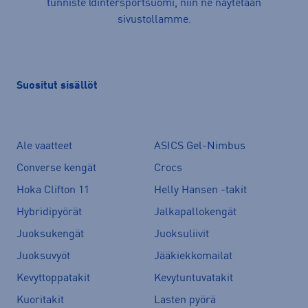
tunniste @intersportsuomi, niin ne näytetään
sivustollamme.
Suositut sisällöt
Ale vaatteet
ASICS Gel-Nimbus
Converse kengät
Crocs
Hoka Clifton 11
Helly Hansen -takit
Hybridipyörät
Jalkapallokengät
Juoksukengät
Juoksuliivit
Juoksuvyöt
Jääkiekkomailat
Kevyttoppatakit
Kevytuntuvatakit
Kuoritakit
Lasten pyörä