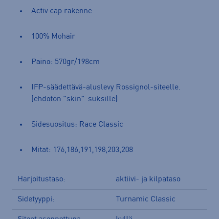
Activ cap rakenne
100% Mohair
Paino: 570gr/198cm
IFP-säädettävä-aluslevy Rossignol-siteelle.
(ehdoton "skin"-suksille)
Sidesuositus: Race Classic
Mitat: 176,186,191,198,203,208
Harjoitustaso:
aktiivi- ja kilpataso
Sidetyyppi:
Turnamic Classic