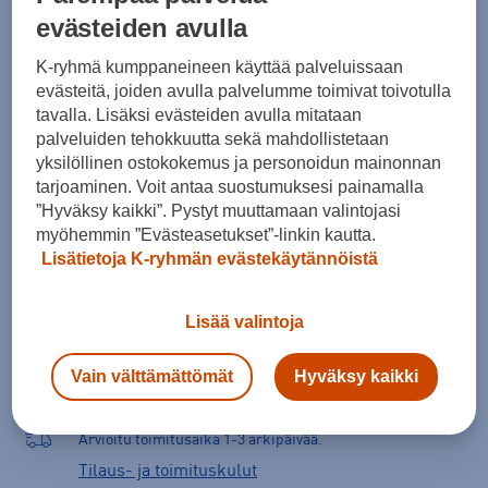
evästeiden avulla
cm
kg
K-ryhmä kumppaneineen käyttää palveluissaan
Mihin tietoja tarvitaan?
evästeitä, joiden avulla palvelumme toimivat toivotulla
tavalla. Lisäksi evästeiden avulla mitataan
palveluiden tehokkuutta sekä mahdollistetaan
yksilöllinen ostokokemus ja personoidun mainonnan
Lisää ostoskoriin
tarjoaminen. Voit antaa suostumuksesi painamalla
”Hyväksy kaikki”. Pystyt muuttamaan valintojasi
myöhemmin ”Evästeasetukset”-linkin kautta.
Lisätietoja K-ryhmän evästekäytännöistä
Tarkista saatavuus ja tilaa myymälästä
Verkkokauppa:
Saatavilla
Myymälät:
Saatavilla
Lisää valintoja
Valitse koko nähdäksesi myymäläsaatavuuden.
Vain välttämättömät
Hyväksy kaikki
Arvioitu toimitusaika 1-3 arkipäivää.
Tilaus- ja toimituskulut