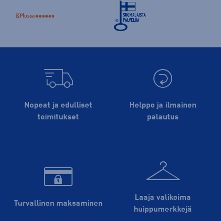
Nopeat ja edulliset
Helppo ja ilmainen
toimitukset
palautus
Laaja valikoima
Turvallinen maksaminen
huippu­merkkejä