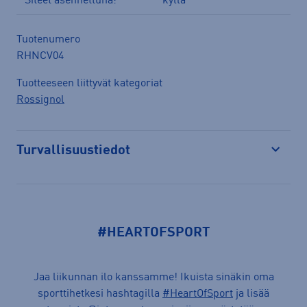
Siteet asennettuna:
kyllä
Tuotenumero
RHNCV04
Tuotteeseen liittyvät kategoriat
Rossignol
Turvallisuustiedot
Avaa
#HEARTOFSPORT
Jaa liikunnan ilo kanssamme! Ikuista sinäkin oma
sporttihetkesi hashtagilla
#HeartOfSport
ja lisää