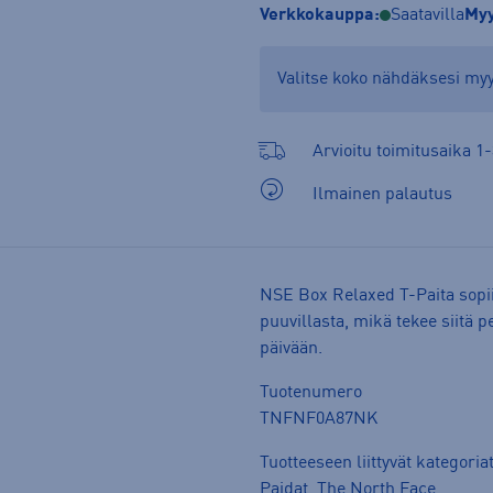
Verkkokauppa:
Saatavilla
Myy
Valitse koko nähdäksesi m
Arvioitu toimitusaika 1-
Ilmainen palautus
NSE Box Relaxed T-Paita sopii
puuvillasta, mikä tekee siitä
päivään.
Tuotenumero
TNFNF0A87NK
Tuotteeseen liittyvät kategoria
Paidat
,
The North Face