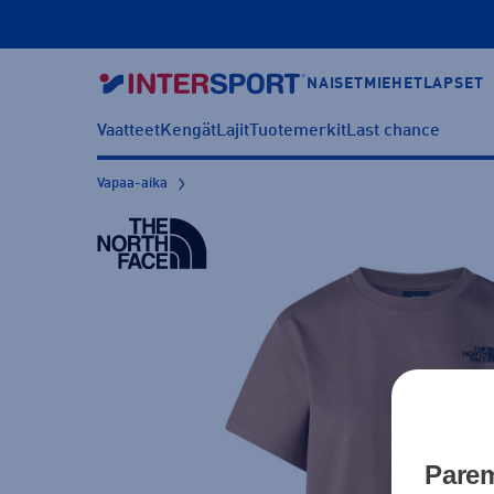
NAISET
MIEHET
LAPSET
Vaatteet
Kengät
Lajit
Tuotemerkit
Last chance
Vapaa-aika
Parem