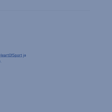
HeartOfSport
ja
.