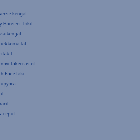
verse kengät
y Hansen -takit
ksukengät
kiekkomailat
itakit
novillakerrastot
h Face takit
kupyörä
ut
arit
s-reput