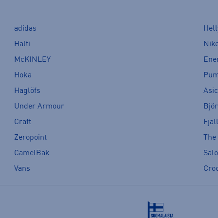
adidas
Hel
Halti
Nik
McKINLEY
Ene
Hoka
Pu
Haglöfs
Asi
Under Armour
Bjö
Craft
Fjäl
Zeropoint
The
CamelBak
Sal
Vans
Cro