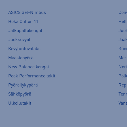
ASICS Gel-Nimbus
Con
Hoka Clifton 11
Hell
Jalkapallokengät
Juo
Juoksuvyöt
Jää
Kevytuntuvatakit
Kuor
Maastopyörä
Meri
New Balance kengät
Nort
Peak Performance takit
Pol
Pyöräilykypärä
Rep
Sähköpyörä
Tenn
Ulkoilutakit
Van