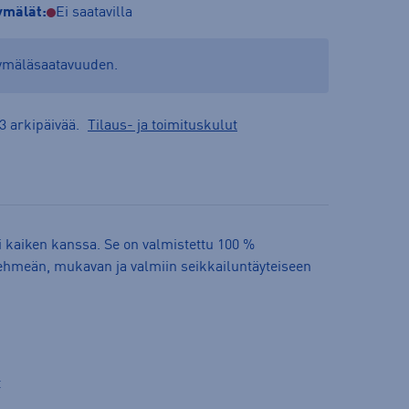
mälät:
Ei saatavilla
yymäläsaatavuuden.
3 arkipäivää.
Tilaus- ja toimituskulut
 kaiken kanssa. Se on valmistettu 100 %
 pehmeän, mukavan ja valmiin seikkailuntäyteiseen
t