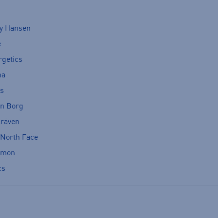
ly Hansen
e
rgetics
ma
cs
rn Borg
lräven
 North Face
omon
cs