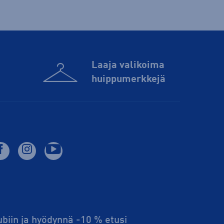
Laaja valikoima
huippu­merkkejä
lubiin ja hyödynnä -10 % etusi