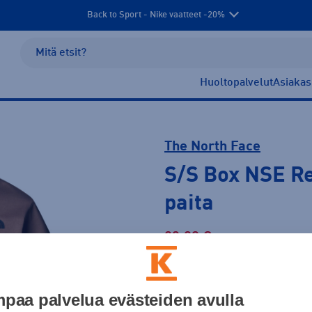
Back to Sport - Nike vaatteet -20%
Huoltopalvelut
Asiakas
The North Face
S/S Box NSE R
paita
23,99 €
Hinta verkossa
Normaalihinta: 35,00 €
Lis
30pv alin hinta: 23,99 €
paa palvelua evästeiden avulla