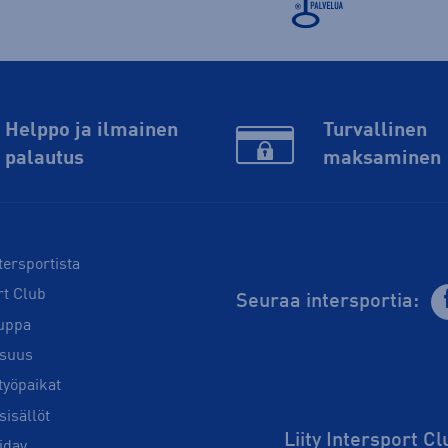
Helppo ja ilmainen
Turvallinen
palautus
maksaminen
tersportista
rt Club
Seuraa intersportia:
uppa
isuus
työpaikat
sisällöt
Liity Intersport C
iday