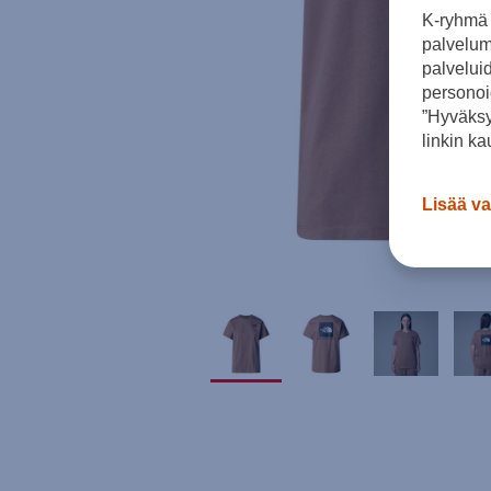
K-ryhmä 
palvelumm
palvelui
personoi
”Hyväksy
linkin ka
Lisää va