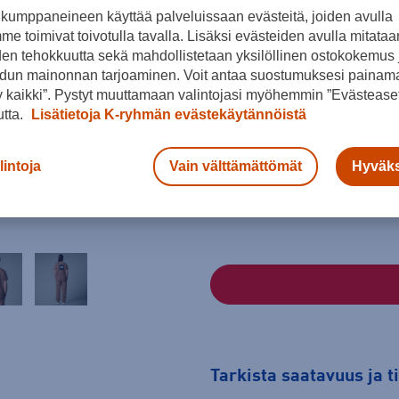
kumppaneineen käyttää palveluissaan evästeitä, joiden avulla
Väri
e toimivat toivotulla tavalla. Lisäksi evästeiden avulla mitataa
den tehokkuutta sekä mahdollistetaan yksilöllinen ostokokemus 
dun mainonnan tarjoaminen. Voit antaa suostumuksesi painama
 kaikki”. Pystyt muuttamaan valintojasi myöhemmin ”Evästeaset
Beige
utta.
Lisätietoja K-ryhmän evästekäytännöistä
Koko
XS
S
M
lintoja
Vain välttämättömät
Hyväks
Kokotaulukko
Tarkista saatavuus ja 