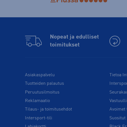
Nopeat ja edulliset
toimitukset
Asiakaspalvelu
Tietoa In
Tuotteiden palautus
Interspo
Peruutusilmoitus
Seuraka
Reklamaatio
Vastuull
Tilaus- ja toimitusehdot
Avoimet 
Intersport-tili
Suositut 
Lahjakortti
Black Fr