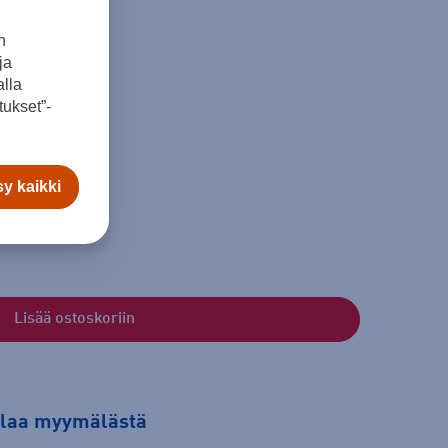
n
ja
lla
ukset”-
L
y kaikki
Lisää ostoskoriin
tilaa myymälästä