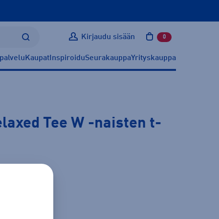
Kirjaudu sisään
0
tuotetta ostoskoris
palvelu
Kaupat
Inspiroidu
Seurakauppa
Yrityskauppa
elaxed Tee W
-naisten t-
ätietoa