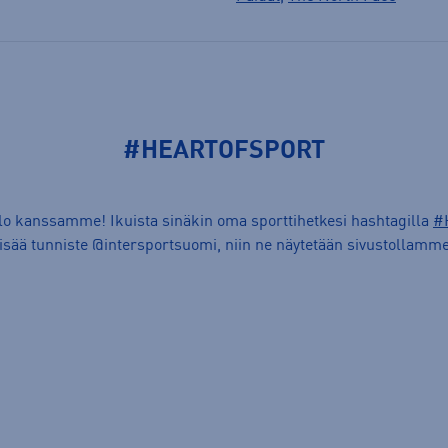
#HEARTOFSPORT
ilo kanssamme! Ikuista sinäkin oma sporttihetkesi hashtagilla
#
lisää tunniste @intersportsuomi, niin ne näytetään sivustollamme