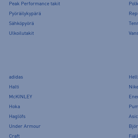
Peak Performance takit
Pol
Pyöräilykypärä
Rep
Sähköpyörä
Tenn
Ulkoilutakit
Van
adidas
Hel
Halti
Nik
McKINLEY
Ene
Hoka
Pu
Haglöfs
Asi
Under Armour
Bjö
Craft
Fjäl