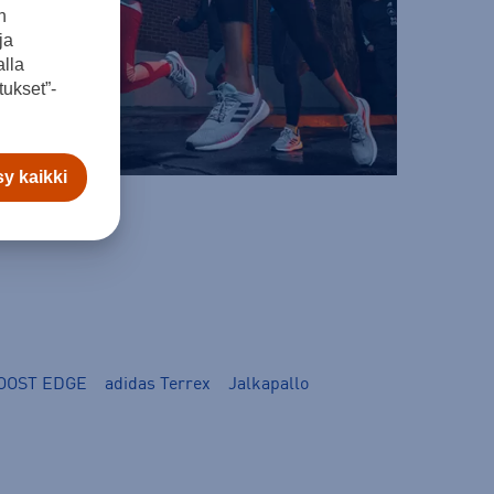
n
ja
lla
ukset”-
y kaikki
OOST EDGE
adidas Terrex
Jalkapallo