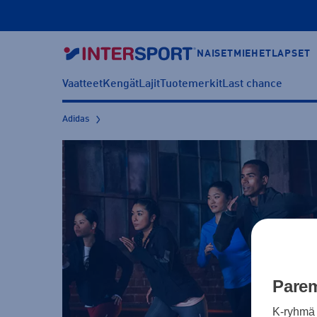
NAISET
MIEHET
LAPSET
Vaatteet
Kengät
Lajit
Tuotemerkit
Last chance
Adidas
Parem
K-ryhmä 