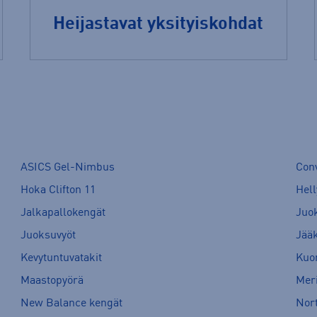
Heijastavat yksityiskohdat
ASICS Gel-Nimbus
Con
Hoka Clifton 11
Hell
Jalkapallokengät
Juo
Juoksuvyöt
Jää
Kevytuntuvatakit
Kuor
Maastopyörä
Meri
New Balance kengät
Nort