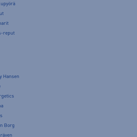
kupyörä
ut
arit
s-reput
ly Hansen
e
rgetics
ma
cs
rn Borg
lräven