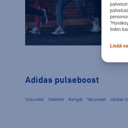
palvelumm
palvelui
personoi
”Hyväksy
linkin ka
Lisää va
Adidas pulseboost
Uutuudet
Vaatteet
Kengät
Varusteet
adidas 