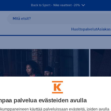
Back to Sport - Nike vaatteet -20%
Huoltopalvelut
Asiakas
paa palvelua evästeiden avulla
kumppaneineen käyttää palveluissaan evästeitä, joiden avulla