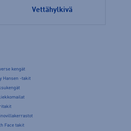
Vettähylkivä
verse kengät
y Hansen -takit
ksukengät
kiekkomailat
itakit
novillakerrastot
h Face takit