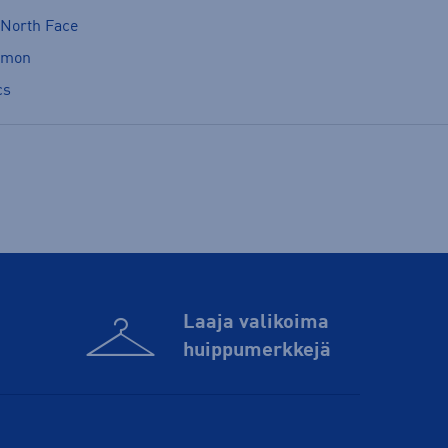
 North Face
omon
cs
Laaja valikoima
huippu­merkkejä