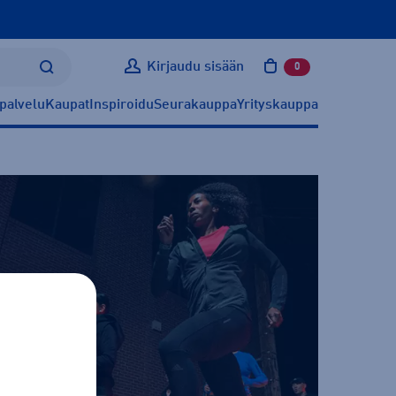
Kirjaudu sisään
0
tuotetta ostoskoris
palvelu
Kaupat
Inspiroidu
Seurakauppa
Yrityskauppa