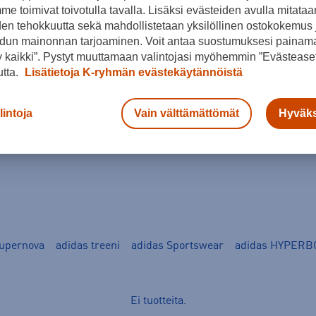
e toimivat toivotulla tavalla. Lisäksi evästeiden avulla mitataa
den tehokkuutta sekä mahdollistetaan yksilöllinen ostokokemus 
dun mainonnan tarjoaminen. Voit antaa suostumuksesi painama
 kaikki”. Pystyt muuttamaan valintojasi myöhemmin ”Evästeaset
utta.
Lisätietoja K-ryhmän evästekäytännöistä
lintoja
Vain välttämättömät
Hyväks
Supernova
adidas treeni
adidas Sportswear
adidas HYPERB
Ei tuotteita.