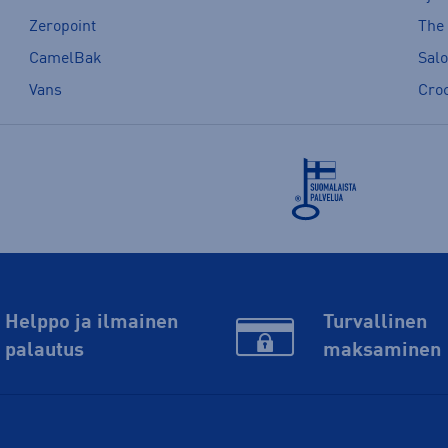
Zeropoint
The
CamelBak
Sal
Vans
Cro
Helppo ja ilmainen
Turvallinen
palautus
maksaminen