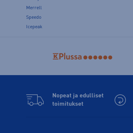
Merrell
Speedo
Icepeak
Nopeat ja edulliset
toimitukset