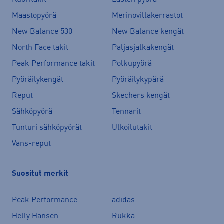
Maastopyörä
Merinovillakerrastot
New Balance 530
New Balance kengät
North Face takit
Paljasjalkakengät
Peak Performance takit
Polkupyörä
Pyöräilykengät
Pyöräilykypärä
Reput
Skechers kengät
Sähköpyörä
Tennarit
Tunturi sähköpyörät
Ulkoilutakit
Vans-reput
Suositut merkit
Peak Performance
adidas
Helly Hansen
Rukka