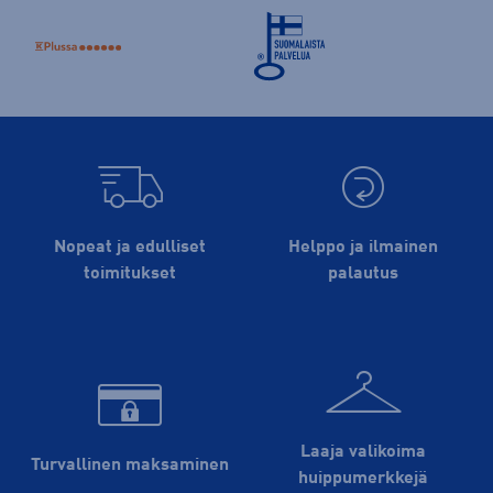
Nopeat ja edulliset
Helppo ja ilmainen
toimitukset
palautus
Laaja valikoima
Turvallinen maksaminen
huippu­merkkejä