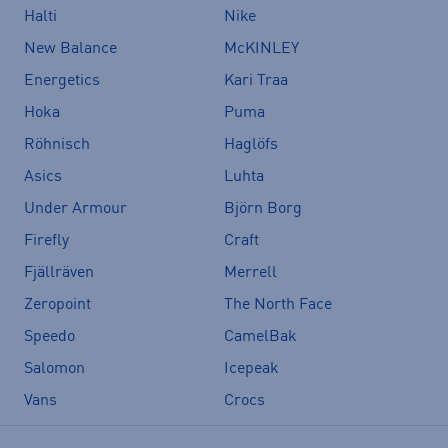
Halti
Nike
New Balance
McKINLEY
Energetics
Kari Traa
Hoka
Puma
Röhnisch
Haglöfs
Asics
Luhta
Under Armour
Björn Borg
Firefly
Craft
Fjällräven
Merrell
Zeropoint
The North Face
Speedo
CamelBak
Salomon
Icepeak
Vans
Crocs