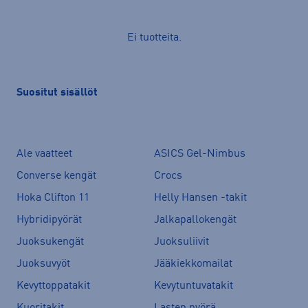
Ei tuotteita.
Suositut sisällöt
Ale vaatteet
ASICS Gel-Nimbus
Converse kengät
Crocs
Hoka Clifton 11
Helly Hansen -takit
Hybridipyörät
Jalkapallokengät
Juoksukengät
Juoksuliivit
Juoksuvyöt
Jääkiekkomailat
Kevyttoppatakit
Kevytuntuvatakit
Kuoritakit
Lasten pyörä