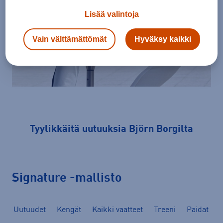
Lisää valintoja
Vain välttämättömät
Hyväksy kaikki
Tyylikkäitä uutuuksia Björn Borgilta
Signature -mallisto
Uutuudet
Kengät
Kaikki vaatteet
Treeni
Paidat