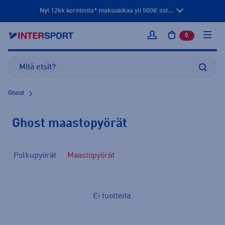
Nyt 12kk korotonta* maksuaikaa yli 500€ ost...
0
tuotetta osto
Kirjaudu sisään
Ghost
Ghost maastopyörät
Polkupyörät
Maastopyörät
Ei tuotteita.