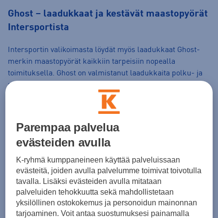
Ghost – laadukkaat ja kestävät maastopyörät
Intersportista
Intersportin valikoimasta löydät myös laadukkaat Ghost-
merkin maastopyörät kaikkiin tarpeisiin nopealla
toimituksella. Ghost on valmistanut laadukkaita polku- ja
maastopyöriä vuodesta 1993 saakka, kun brändi
perustettiin Baijerissa autotallissa kahden innokkaan
maastopyöräilijän toimesta. Ghost on sittemmin
saavuttanut suuren suosion pyöräilyharrastajien kuin
Parempaa palvelua
ammattilaistenkin keskuudessa ja se onkin yksi Saksan
evästeiden avulla
suurimmista polkupyöränvalmistajista. Ghostin
valmistamat pyörät ovat tunnettuja ammattimaisesta
K-ryhmä kumppaneineen käyttää palveluissaan
testaamisesta kehitystyön yhteydessä.
evästeitä, joiden avulla palvelumme toimivat toivotulla
tavalla. Lisäksi evästeiden avulla mitataan
palveluiden tehokkuutta sekä mahdollistetaan
Kuinka valitsen oikean maastopyörän?
yksilöllinen ostokokemus ja personoidun mainonnan
tarjoaminen. Voit antaa suostumuksesi painamalla
Intersportin laajasta pyörävalikoimasta löydät myös Ghostin