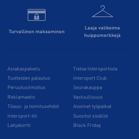
Laaja valikoima
Turvallinen maksaminen
huippu­merkkejä
Asiakaspalvelu
Tietoa Intersportista
Tuotteiden palautus
Intersport Club
Peruutusilmoitus
Seurakauppa
Reklamaatio
Vastuullisuus
Tilaus- ja toimitusehdot
Avoimet työpaikat
Intersport-tili
Suositut sisällöt
Lahjakortti
Black Friday