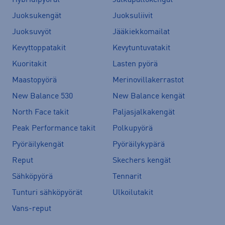
Juoksukengät
Juoksuliivit
Juoksuvyöt
Jääkiekkomailat
Kevyttoppatakit
Kevytuntuvatakit
Kuoritakit
Lasten pyörä
Maastopyörä
Merinovillakerrastot
New Balance 530
New Balance kengät
North Face takit
Paljasjalkakengät
Peak Performance takit
Polkupyörä
Pyöräilykengät
Pyöräilykypärä
Reput
Skechers kengät
Sähköpyörä
Tennarit
Tunturi sähköpyörät
Ulkoilutakit
Vans-reput