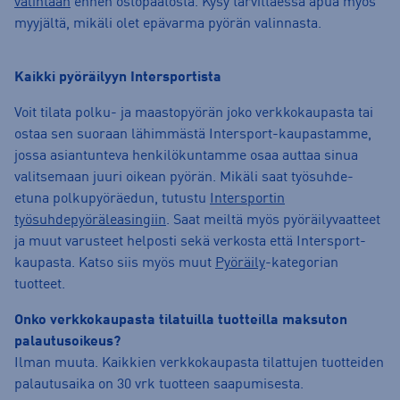
valintaan
ennen ostopäätöstä. Kysy tarvittaessa apua myös
myyjältä, mikäli olet epävarma pyörän valinnasta.
Kaikki pyöräilyyn Intersportista
Voit tilata polku- ja maastopyörän joko verkkokaupasta tai
ostaa sen suoraan lähimmästä Intersport-kaupastamme,
jossa asiantunteva henkilökuntamme osaa auttaa sinua
valitsemaan juuri oikean pyörän. Mikäli saat työsuhde-
etuna polkupyöräedun, tutustu
Intersportin
työsuhdepyöräleasingiin
. Saat meiltä myös pyöräilyvaatteet
ja muut varusteet helposti sekä verkosta että Intersport-
kaupasta. Katso siis myös muut
Pyöräily
-kategorian
tuotteet.
Onko verkkokaupasta tilatuilla tuotteilla maksuton
palautusoikeus?
Ilman muuta. Kaikkien verkkokaupasta tilattujen tuotteiden
palautusaika on 30 vrk tuotteen saapumisesta.