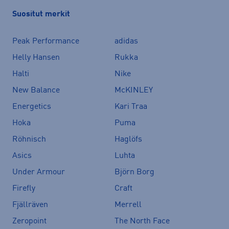
Suositut merkit
Peak Performance
adidas
Helly Hansen
Rukka
Halti
Nike
New Balance
McKINLEY
Energetics
Kari Traa
Hoka
Puma
Röhnisch
Haglöfs
Asics
Luhta
Under Armour
Björn Borg
Firefly
Craft
Fjällräven
Merrell
Zeropoint
The North Face