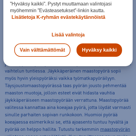
”Hyväksy kaikki”. Pystyt muuttamaan valintojasi
laadukkaat maastopyörät. Maastopyörät ovat yleensä
myöhemmin ”Evästeasetukset”-linkin kautta.
kaupunkipyöriä kevyempiä ja sopivat paremmin
Lisätietoja K-ryhmän evästekäytännöistä
vaikeakulkuiseen maastoon. Maastopyörissä on paksut ja
leveät, voimakkaasti kuvioidut renkaat, jotka parantavat
Lisää valintoja
pitoa. Maastopyörissäkin löytyy vaihtelua erilaisiin
käyttötarkoituksiin ja erilaisille pyöräilijöille, joten pyörää
hankkiessa kannattaa huomioida millaiseen käyttöön pyörä
Vain välttämättömät
Hyväksy kaikki
tulee. Esimerkiksi jäykkäperäinen maastopyörä ei jousta,
jolloin pyöräilijän ajotekniikka harjaantuu nopeasti maaston
vaihtelun tuntiessa. Jäykkäperäinen maastopyörä sopii
myös hyvin yleispyöräksi vaikka työmatkapyöräilyyn.
Täysjoustomaastopyörässä taas pyörän jousto pehmentää
maaston muotoja, jolloin esteet eivät hidasta vauhtia
jäykkäperäiseen maastopyörään verrattuna. Maastopyörää
valitessa kannattaa aina koeajaa pyörä, jotta löydät varmasti
sinulle parhaiten sopivan runkokoon. Huomioi pyörää
koeajaessa esimerkiksi se, että ajoasento tuntuu hyvältä ja
pyörää on helppo hallita. Tutustu tarkemmin
maastopyörän