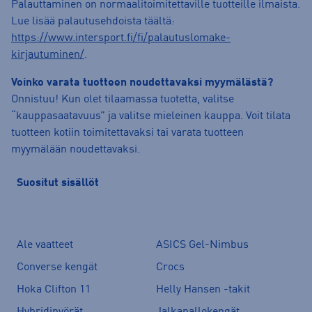
Palauttaminen on normaalitoimitettaville tuotteille ilmaista.
Lue lisää palautusehdoista täältä:
https://www.intersport.fi/fi/palautuslomake-
kirjautuminen/
.
Voinko varata tuotteen noudettavaksi myymälästä?
Onnistuu! Kun olet tilaamassa tuotetta, valitse
“kauppasaatavuus” ja valitse mieleinen kauppa. Voit tilata
tuotteen kotiin toimitettavaksi tai varata tuotteen
myymälään noudettavaksi.
Suositut sisällöt
Ale vaatteet
ASICS Gel-Nimbus
Converse kengät
Crocs
Hoka Clifton 11
Helly Hansen -takit
Hybridipyörät
Jalkapallokengät