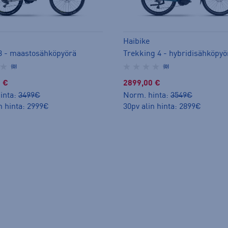
Haibike
l 3 - maastosähköpyörä
Trekking 4 - hybridisähköpyö
(0)
(0)
 €
2899,00 €
inta:
3499€
Norm. hinta:
3549€
n hinta: 2999€
30pv alin hinta: 2899€