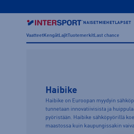
NAISET
MIEHET
LAPSET
Vaatteet
Kengät
Lajit
Tuotemerkit
Last chance
Haibike
Haibike on Euroopan myydyin sähköp
tunnetaan innovatiivisista ja huippul
pyöristään. Haibike sähköpyörillä koe
maastossa kuin kaupungissakin vaiva