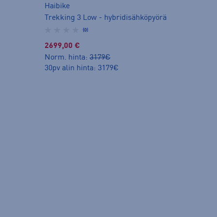
Haibike
Trekking 3 Low - hybridisähköpyörä
(0)
2699,00 €
Norm. hinta:
3179€
30pv alin hinta: 3179€