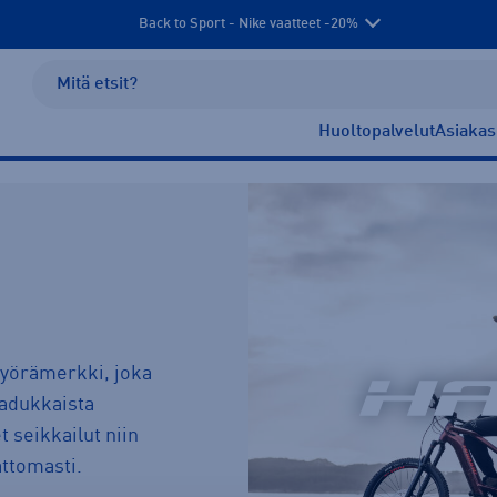
Back to Sport - Nike vaatteet -20%
Huoltopalvelut
Asiakas
yörämerkki, joka
aadukkaista
t seikkailut niin
ttomasti.