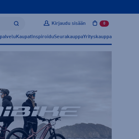
Kirjaudu sisään
0
tuotetta ostoskoris
palvelu
Kaupat
Inspiroidu
Seurakauppa
Yrityskauppa