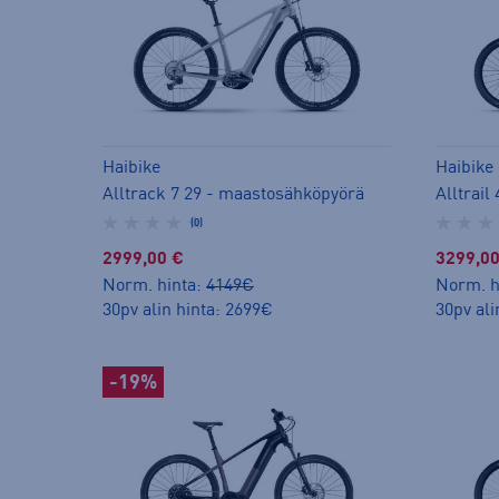
Haibike
Haibike
Alltrack 7 29 - maastosähköpyörä
Alltrai
(0)
2999,00 €
3299,00
Norm. hinta:
4149€
Norm. h
30pv alin hinta: 2699€
30pv ali
-19%