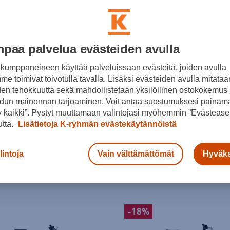
paa palvelua evästeiden avulla
kumppaneineen käyttää palveluissaan evästeitä, joiden avulla
e toimivat toivotulla tavalla. Lisäksi evästeiden avulla mitataa
den tehokkuutta sekä mahdollistetaan yksilöllinen ostokokemus 
dun mainonnan tarjoaminen. Voit antaa suostumuksesi painama
 kaikki”. Pystyt muuttamaan valintojasi myöhemmin ”Evästeaset
ekking
utta.
Lisätietoja K-ryhmän evästekäytännöistä
ategoria
Kauppasaatavuus
lintoja
Vain välttämättömät
Hyväks
-18%