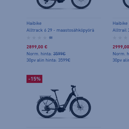
Haibike
Haibike
Alltrack 6 29 - maastosähköpyörä
Alltrai
(0)
2899,00 €
2999,00
Norm. hinta:
3599€
Norm. h
30pv alin hinta: 3599€
30pv ali
-15%