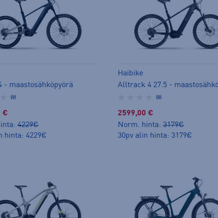
Haibike
l 4 - maastosähköpyörä
Alltrack 4 27.5 - maastosähk
(0)
(0)
 €
2599,00 €
inta:
4229€
Norm. hinta:
3179€
n hinta: 4229€
30pv alin hinta: 3179€