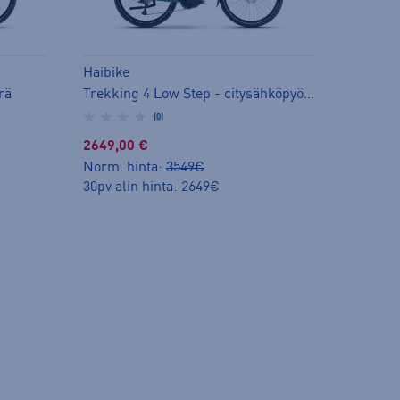
Haibike
rä
Trekking 4 Low Step - citysähköpyörä
(0)
2649,00 €
Norm. hinta:
3549€
30pv alin hinta: 2649€