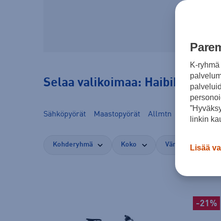
Parem
K-ryhmä 
palvelumm
Selaa valikoimaa: Haibike
palvelui
personoi
”Hyväksy
Sähköpyörät
Maastopyörät
Allmtn
Alltrail
Tr
linkin ka
Kohderyhmä
Koko
Väri
Alak
Lisää va
-21%