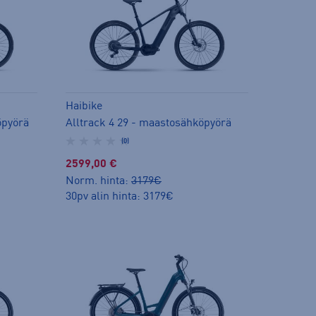
Haibike
öpyörä
Alltrack 4 29 - maastosähköpyörä
(0)
2599,00 €
Norm. hinta:
3179€
30pv alin hinta: 3179€