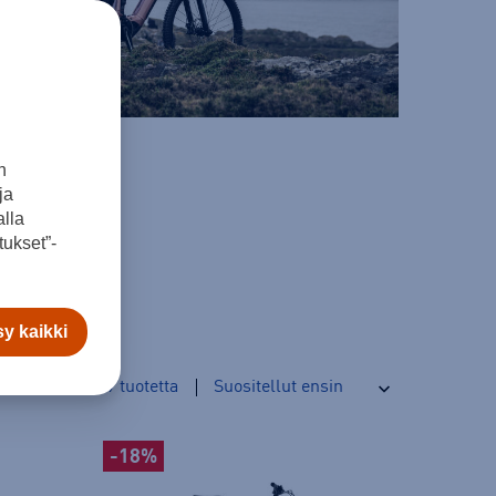
n
ja
lla
ukset”-
y kaikki
9
tuotetta
-18%