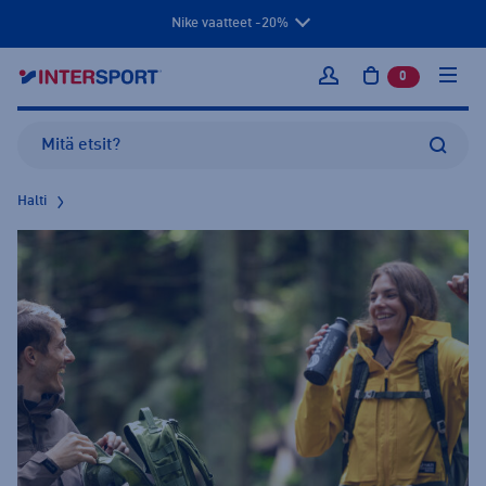
Nike vaatteet -20%
0
tuotetta osto
Kirjaudu sisään
Halti