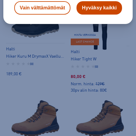
Vain välttämättömät
Hyväksy kaikki
HINTA VERKOSSA
LAST CHANCE
Halti
Halti
Hiker Kuru M DrymaxX Vaelluskenkä
Hiker Tight W
(0)
(0)
189,00 €
80,00 €
Norm. hinta:
129€
30pv alin hinta: 80€