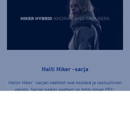
Halti Hiker -sarja
Haltin Hiker -sarjan vaatteet ovat kestävä ja vastuullinen
valinta. Sarjan kaikki vaatteet on tehty ilman PFC-
yhdisteitä ja niissä on käytetty kierrätettyä polyesteriä.
Lisäksi Next Generation -takki on 100% kierrätettävissä
ja korjattavissa.