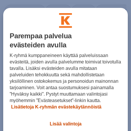
Kohderyhmä
Koko
Väri
Kauppasaatavuu
8
tuotetta
Parempaa palvelua
evästeiden avulla
K-ryhmä kumppaneineen käyttää palveluissaan
HINTA VERKOSSA
evästeitä, joiden avulla palvelumme toimivat toivotulla
LAST CHANCE
tavalla. Lisäksi evästeiden avulla mitataan
palveluiden tehokkuutta sekä mahdollistetaan
Halti
HINTA VERKOSSA
yksilöllinen ostokokemus ja personoidun mainonnan
Hiker Askel Low M hiking shoe
Halti
tarjoaminen. Voit antaa suostumuksesi painamalla
(1)
Hiker Trekking Shirt M
”Hyväksy kaikki”. Pystyt muuttamaan valintojasi
myöhemmin ”Evästeasetukset”-linkin kautta.
50,00 €
(0)
Lisätietoja K-ryhmän evästekäytännöistä
Norm. hinta:
120€
59,99 €
30pv alin hinta: 50€
Norm. hinta:
100€
30pv alin hinta: 59,99€
Lisää valintoja