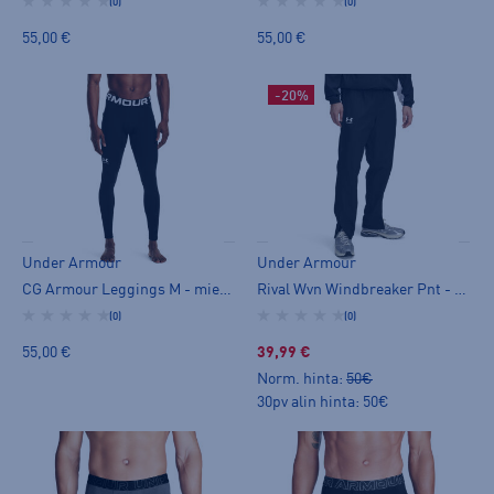
(0)
(0)
55,00 €
55,00 €
-20%
Under Armour
Under Armour
CG Armour Leggings M - miesten pitkät trikoot
Rival Wvn Windbreaker Pnt - miesten tuulihousut
(0)
(0)
55,00 €
39,99 €
Norm. hinta:
50€
30pv alin hinta: 50€