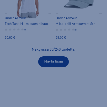
Under Armour
Under Armour
Tech Tank M - miesten hihaton paita
M Iso-chill Armourvent Str - miesten lippis
(0)
(0)
30,00 €
28,00 €
Näkyvissä
30
/
240
tuotetta
.
Näytä lisää