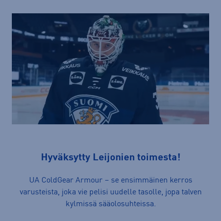
Hyväksytty Leijonien toimesta!
UA ColdGear Armour – se ensimmäinen kerros
varusteista, joka vie pelisi uudelle tasolle, jopa talven
kylmissä sääolosuhteissa.