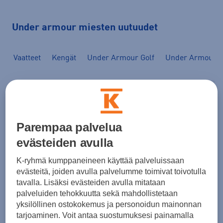
Under armour miesten uutuudet
Vaatteet
Kengät
Under Armour Golf
Under Armour t
Koko
Väri
Kategoria
Alakategoria
240
tuotetta
Parempaa palvelua
evästeiden avulla
-12%
-12%
K-ryhmä kumppaneineen käyttää palveluissaan
evästeitä, joiden avulla palvelumme toimivat toivotulla
tavalla. Lisäksi evästeiden avulla mitataan
palveluiden tehokkuutta sekä mahdollistetaan
yksilöllinen ostokokemus ja personoidun mainonnan
tarjoaminen. Voit antaa suostumuksesi painamalla
Under Armour
Under Armour