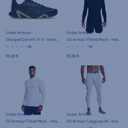
Under Armour
Under Armour
Charged Commit Tr 5 - miesten treenikengät
CG Armour Fitted Mock - miesten aluskerrasto
(0)
(0)
90,00 €
55,00 €
Under Armour
Under Armour
CG Armour Fitted Mock - miesten aluskerrasto
CG Armour Leggings M - miesten pitkät trikoot