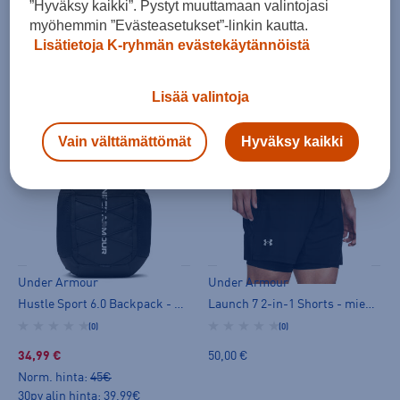
”Hyväksy kaikki”. Pystyt muuttamaan valintojasi
Hustle Sport 6.0 Backpack - miesten päiväreppu
Hustle Sport 6.0 Backpack - miesten päiväreppu
myöhemmin ”Evästeasetukset”-linkin kautta.
(0)
(0)
Lisätietoja K-ryhmän evästekäytännöistä
34,99 €
34,99 €
Norm. hinta:
45€
Norm. hinta:
45€
Lisää valintoja
30pv alin hinta: 39,99€
30pv alin hinta: 39,99€
Vain välttämättömät
Hyväksy kaikki
-12%
Under Armour
Under Armour
Hustle Sport 6.0 Backpack - miesten päiväreppu
Launch 7 2-in-1 Shorts - miesten shortsit
(0)
(0)
34,99 €
50,00 €
Norm. hinta:
45€
30pv alin hinta: 39,99€