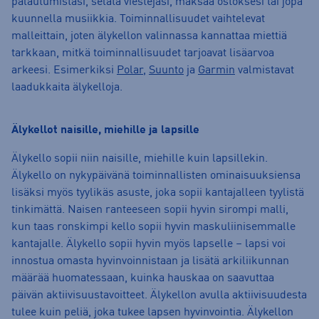
palautumistasi, selata viestejäsi, maksaa ostoksesi tai jopa
kuunnella musiikkia. Toiminnallisuudet vaihtelevat
malleittain, joten älykellon valinnassa kannattaa miettiä
tarkkaan, mitkä toiminnallisuudet tarjoavat lisäarvoa
arkeesi. Esimerkiksi
Polar
,
Suunto
ja
Garmin
valmistavat
laadukkaita älykelloja.
Älykellot naisille, miehille ja lapsille
Älykello sopii niin naisille, miehille kuin lapsillekin.
Älykello on nykypäivänä toiminnallisten ominaisuuksiensa
lisäksi myös tyylikäs asuste, joka sopii kantajalleen tyylistä
tinkimättä. Naisen ranteeseen sopii hyvin sirompi malli,
kun taas ronskimpi kello sopii hyvin maskuliinisemmalle
kantajalle. Älykello sopii hyvin myös lapselle – lapsi voi
innostua omasta hyvinvoinnistaan ja lisätä arkiliikunnan
määrää huomatessaan, kuinka hauskaa on saavuttaa
päivän aktiivisuustavoitteet. Älykellon avulla aktiivisuudesta
tulee kuin peliä, joka tukee lapsen hyvinvointia. Älykellon