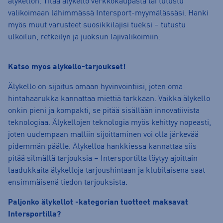
älykellon. Tilaa älykello verkkokaupasta tai tutustu
valikoimaan lähimmässä Intersport-myymälässäsi. Hanki
myös muut varusteet suosikkilajisi tueksi – tutustu
ulkoilun, retkeilyn ja juoksun lajivalikoimiin.
Katso myös älykello-tarjoukset!
Älykello on sijoitus omaan hyvinvointiisi, joten oma
hintahaarukka kannattaa miettiä tarkkaan. Vaikka älykello
onkin pieni ja kompakti, se pitää sisällään innovatiivista
teknologiaa. Älykellojen teknologia myös kehittyy nopeasti,
joten uudempaan malliin sijoittaminen voi olla järkevää
pidemmän päälle. Älykelloa hankkiessa kannattaa siis
pitää silmällä tarjouksia – Intersportilta löytyy ajoittain
laadukkaita älykelloja tarjoushintaan ja klubilaisena saat
ensimmäisenä tiedon tarjouksista.
Paljonko älykellot -kategorian tuotteet maksavat
Intersportilla?