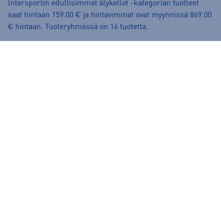
Intersportin edullisimmat älykellot -kategorian tuotteet
saat hintaan 159.00 € ja hintavimmat ovat myynnissä 869.00
€ hintaan. Tuoteryhmässä on 16 tuotetta.
Mitkä ovat suosituimmat älykellot -kategorian tuotteet?
Tällä hetkellä tuoteryhmän suosituimmat tuotteet ovat
Polar Unite rannesykemittari
,
Polar Ignite 2 -
rannesykemittari
ja
Polar Grit X Pro Titan -
rannesykemittari
sekä suosituin merkki on
Polar
.
Onko verkkokaupasta tilatuilla tuotteilla maksuton
palautusoikeus?
Ilman muuta. Kaikkien verkkokaupasta tilattujen tuotteiden
palautusaika on 30 vrk tuotteen saapumisesta.
Palauttaminen on normaalitoimitettaville tuotteille ilmaista.
Lue lisää palautusehdoista täältä:
https://www.intersport.fi/fi/palautuslomake-
kirjautuminen/
.
Voinko varata tuotteen noudettavaksi myymälästä?