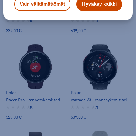
Vain välttämättömät
Hyväksy kaikki
Polar
Polar
Polar Ignite 3 Braided Yarn Blk S-L - rannesykemittari
Vantage V3 - rannesykemittari
(0)
(0)
339,00 €
609,00 €
Polar
Polar
Pacer Pro - rannesykemittari
Vantage V3 - rannesykemittari
(0)
(0)
329,00 €
609,00 €