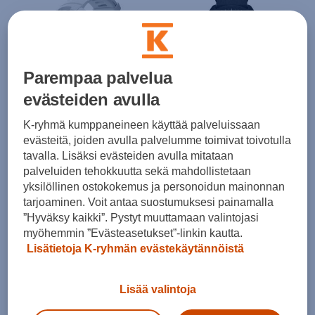
Parempaa palvelua
HINTA VERKOSSA
evästeiden avulla
Polar
Polar
Street X - rannesykemittari
Pacer - rannesykemittari
K-ryhmä kumppaneineen käyttää palveluissaan
(0)
(1)
evästeitä, joiden avulla palvelumme toimivat toivotulla
tavalla. Lisäksi evästeiden avulla mitataan
259,00 €
189,00 €
palveluiden tehokkuutta sekä mahdollistetaan
Norm. hinta:
239€
yksilöllinen ostokokemus ja personoidun mainonnan
30pv alin hinta: 189€
tarjoaminen. Voit antaa suostumuksesi painamalla
”Hyväksy kaikki”. Pystyt muuttamaan valintojasi
myöhemmin ”Evästeasetukset”-linkin kautta.
Lisätietoja K-ryhmän evästekäytännöistä
Lisää valintoja