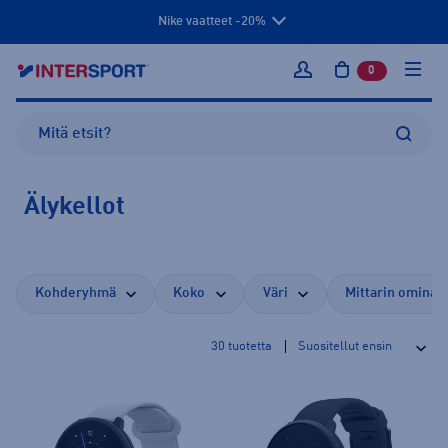
Nike vaatteet -20%
0
tuotetta osto
Kirjaudu sisään
Älykellot
Kohderyhmä
Koko
Väri
Mittarin ominai
30
tuotetta