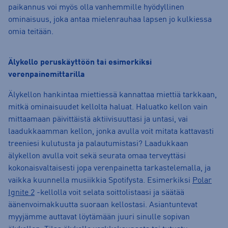
paikannus voi myös olla vanhemmille hyödyllinen
ominaisuus, joka antaa mielenrauhaa lapsen jo kulkiessa
omia teitään.
Älykello peruskäyttöön tai esimerkiksi
verenpainemittarilla
Älykellon hankintaa miettiessä kannattaa miettiä tarkkaan,
mitkä ominaisuudet kellolta haluat. Haluatko kellon vain
mittaamaan päivittäistä aktiivisuuttasi ja untasi, vai
laadukkaamman kellon, jonka avulla voit mitata kattavasti
treeniesi kulutusta ja palautumistasi? Laadukkaan
älykellon avulla voit sekä seurata omaa terveyttäsi
kokonaisvaltaisesti jopa verenpainetta tarkastelemalla, ja
vaikka kuunnella musiikkia Spotifysta. Esimerkiksi
Polar
Ignite 2
-kellolla voit selata soittolistaasi ja säätää
äänenvoimakkuutta suoraan kellostasi. Asiantuntevat
myyjämme auttavat löytämään juuri sinulle sopivan