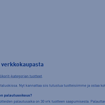
i verkkokaupasta
ikorit-kategorian tuotteet
.
aluokissa. Nyt kannattaa siis tutustua tuotteisiimme ja ostaa kot
ton palautusoikeus?
tteiden palautusaika on 30 vrk tuotteen saapumisesta. Palauttami