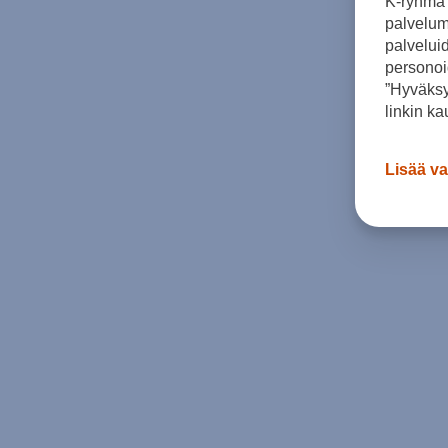
K-ryhmä 
palvelumm
palvelui
personoi
”Hyväksy
linkin ka
Lisää va