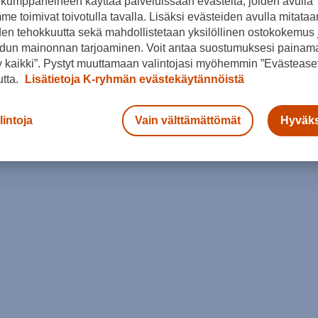
kumppaneineen käyttää palveluissaan evästeitä, joiden avulla
e toimivat toivotulla tavalla. Lisäksi evästeiden avulla mitataa
den tehokkuutta sekä mahdollistetaan yksilöllinen ostokokemus 
dun mainonnan tarjoaminen. Voit antaa suostumuksesi painama
 kaikki”. Pystyt muuttamaan valintojasi myöhemmin ”Evästeaset
utta.
Lisätietoja K-ryhmän evästekäytännöistä
lintoja
Vain välttämättömät
Hyväks