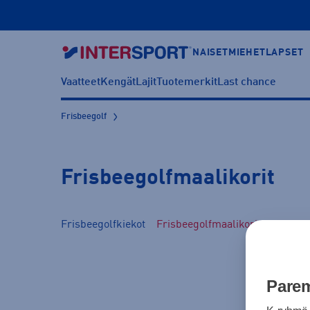
NAISET
MIEHET
LAPSET
Vaatteet
Kengät
Lajit
Tuotemerkit
Last chance
Frisbeegolf
Frisbeegolfmaalikorit
Frisbeegolfkiekot
Frisbeegolfmaalikorit
Frisbee
Parem