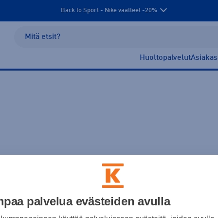
Back to Sport - Nike vaatteet -20%
Huoltopalvelut
Asiakas
golfreput ja laukut
Frisbeegolfvaatteet
Frisbeegolfkengät
F
paa palvelua evästeiden avulla