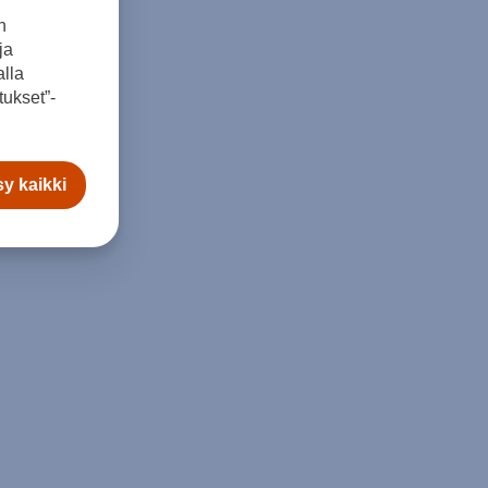
n
ja
lla
ukset”-
y kaikki