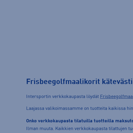
Frisbeegolfmaalikorit käteväst
Intersportin verkkokaupasta löydät
Frisbeegolfmaal
Laajassa valikoimassamme on tuotteita kaikissa hint
Onko verkkokaupasta tilatuilla tuotteilla maksu
Ilman muuta. Kaikkien verkkokaupasta tilattujen tuo