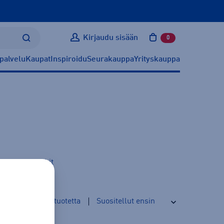
Kirjaudu sisään
0
tuotetta ostoskoris
palvelu
Kaupat
Inspiroidu
Seurakauppa
Yrityskauppa
risbeegolfvinkit
0
tuotetta