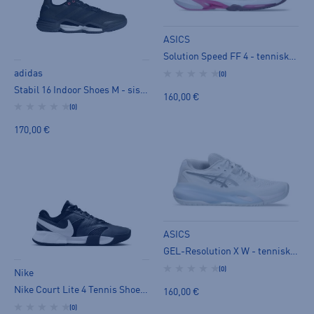
ASICS
Solution Speed FF 4 - tenniskengät
adidas
(0)
Stabil 16 Indoor Shoes M - sisäpelikengät
160,00 €
(0)
170,00 €
ASICS
GEL-Resolution X W - tenniskengät
(0)
Nike
Nike Court Lite 4 Tennis Shoes M - tenniskengät
160,00 €
(0)