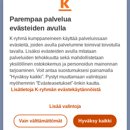
Parempaa palvelua
evästeiden avulla
K-ryhmä kumppaneineen käyttää palveluissaan
adidas
Nike
evästeitä, joiden avulla palvelumme toimivat toivotulla
Stabil 16 Indoor Shoes M - sisäpelikengät
Vapor 12 Hard Court Tennis Shoes W - tenniskengät
tavalla. Lisäksi evästeiden avulla mitataan
(0)
(0)
palveluiden tehokkuutta sekä mahdollistetaan
yksilöllinen ostokokemus ja personoidun mainonnan
170,00 €
159,00 €
tarjoaminen. Voit antaa suostumuksesi painamalla
”Hyväksy kaikki”. Pystyt muuttamaan valintojasi
myöhemmin ”Evästeasetukset”-linkin kautta.
Lisätietoja K-ryhmän evästekäytännöistä
Lisää valintoja
ASICS
GEL-Challenger 15 - tenniskengät
Vain välttämättömät
Hyväksy kaikki
(0)
Nike