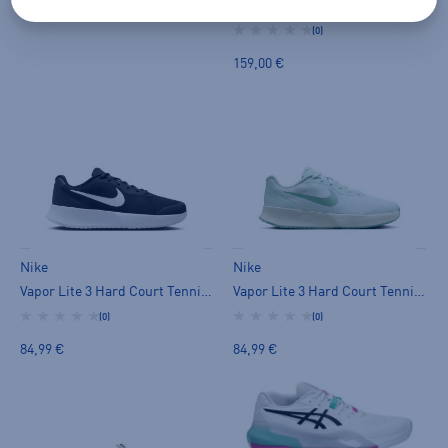
Vapor 12 Hard Court M - tenniskengät
120,00 €
(0)
159,00 €
Nike
Nike
Vapor Lite 3 Hard Court Tennis Shoes W - tenniskengät
Vapor Lite 3 Hard Court Tennis Shoes W - tenniskengät
(0)
(0)
84,99 €
84,99 €