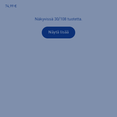
74,99 €
Näkyvissä
30
/
108
tuotetta
.
Näytä lisää