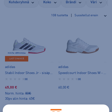
Kohderyhmä
Koko
Brändi
Väri
108
tuotetta
HINTA VERKOSSA
LAST CHANCE
adidas
adidas
Stabil Indoor Shoes Jr - sisäpelikengät
Speedcourt Indoor Shoes W - sisäpelikengät
(0)
(0)
45,00 €
60,00 €
Norm. hinta:
80€
30pv alin hinta: 45€