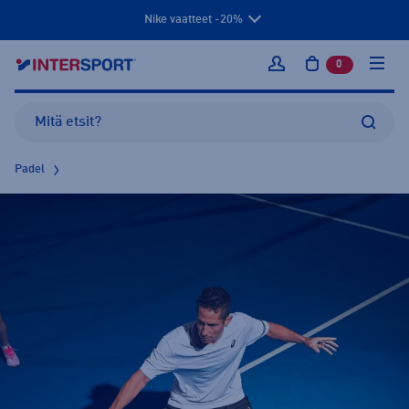
Nike vaatteet -20%
0
tuotetta osto
Kirjaudu sisään
Padel