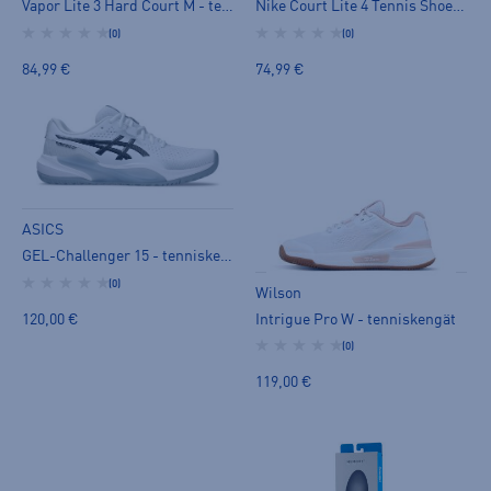
Vapor Lite 3 Hard Court M - tenniskengät
Nike Court Lite 4 Tennis Shoes M - tenniskengät
(0)
(0)
84,99 €
74,99 €
ASICS
GEL-Challenger 15 - tenniskengät
(0)
Wilson
120,00 €
Intrigue Pro W - tenniskengät
(0)
119,00 €