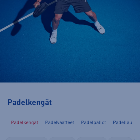
Padelkengät
at
Padelkengät
Padelvaatteet
Padelpallot
Padellaukut