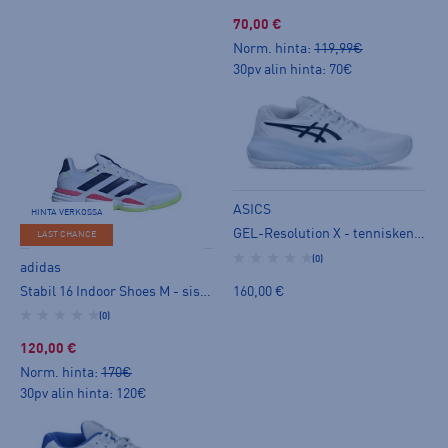
70,00 €
Norm. hinta:
119,99€
30pv alin hinta: 70€
ASICS
HINTA VERKOSSA
GEL-Resolution X - tenniskengät
LAST CHANCE
(0)
adidas
Stabil 16 Indoor Shoes M - sisäpelikengät
160,00 €
(0)
120,00 €
Norm. hinta:
170€
30pv alin hinta: 120€