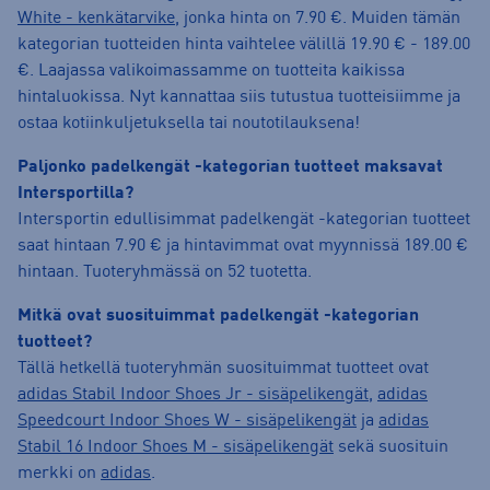
White - kenkätarvike
, jonka hinta on 7.90 €. Muiden tämän
kategorian tuotteiden hinta vaihtelee välillä 19.90 € - 189.00
€. Laajassa valikoimassamme on tuotteita kaikissa
hintaluokissa. Nyt kannattaa siis tutustua tuotteisiimme ja
ostaa kotiinkuljetuksella tai noutotilauksena!
Paljonko padelkengät -kategorian tuotteet maksavat
Intersportilla?
Intersportin edullisimmat padelkengät -kategorian tuotteet
saat hintaan 7.90 € ja hintavimmat ovat myynnissä 189.00 €
hintaan. Tuoteryhmässä on 52 tuotetta.
Mitkä ovat suosituimmat padelkengät -kategorian
tuotteet?
Tällä hetkellä tuoteryhmän suosituimmat tuotteet ovat
adidas Stabil Indoor Shoes Jr - sisäpelikengät
,
adidas
Speedcourt Indoor Shoes W - sisäpelikengät
ja
adidas
Stabil 16 Indoor Shoes M - sisäpelikengät
sekä suosituin
merkki on
adidas
.