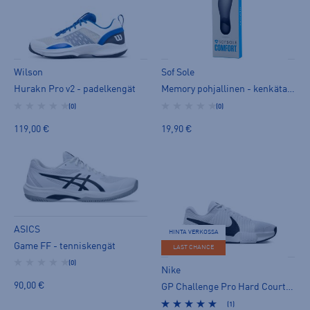
Wilson
Sof Sole
Hurakn Pro v2 - padelkengät
Memory pohjallinen - kenkätarvike
(0)
(0)
119,00 €
19,90 €
ASICS
HINTA VERKOSSA
Game FF - tenniskengät
LAST CHANCE
(0)
Nike
90,00 €
GP Challenge Pro Hard Court Tennis Shoes Game M - tenniskengät
(1)