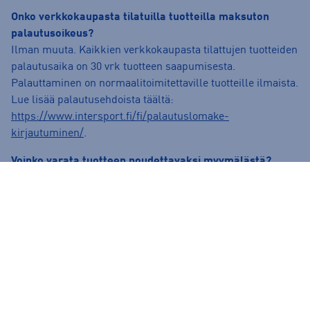
Onko verkkokaupasta tilatuilla tuotteilla maksuton
palautusoikeus?
Ilman muuta. Kaikkien verkkokaupasta tilattujen tuotteiden
palautusaika on 30 vrk tuotteen saapumisesta.
Palauttaminen on normaalitoimitettaville tuotteille ilmaista.
Lue lisää palautusehdoista täältä:
https://www.intersport.fi/fi/palautuslomake-
kirjautuminen/
.
Voinko varata tuotteen noudettavaksi myymälästä?
Onnistuu! Kun olet tilaamassa tuotetta, valitse
“kauppasaatavuus” ja valitse mieleinen kauppa. Voit tilata
tuotteen kotiin toimitettavaksi tai varata tuotteen
myymälään noudettavaksi.
Arvostelut: padelkengät
5/5
Perustuu 2 arvosteluun