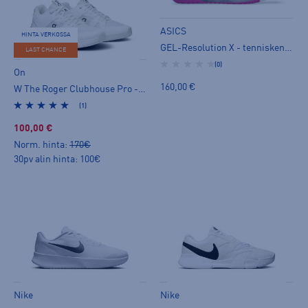
ASICS
HINTA VERKOSSA
GEL-Resolution X - tenniskengät
LAST CHANCE
(0)
On
160,00 €
W The Roger Clubhouse Pro - tenniskengät
(1)
100,00 €
Norm. hinta:
170€
30pv alin hinta: 100€
Nike
Nike