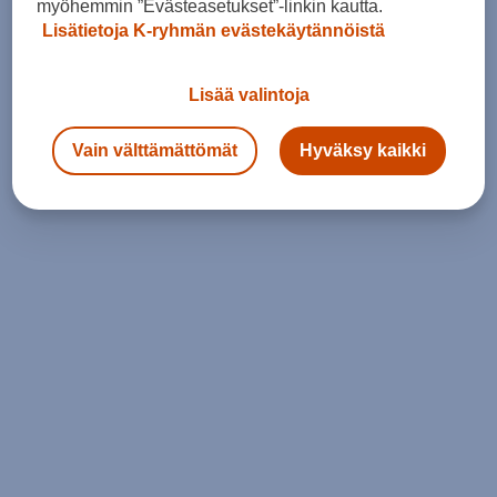
myöhemmin ”Evästeasetukset”-linkin kautta.
Lisätietoja K-ryhmän evästekäytännöistä
Lisää valintoja
Vain välttämättömät
Hyväksy kaikki