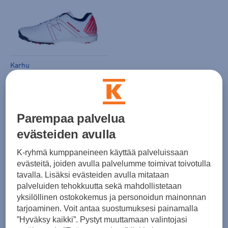
Karhu
Vertigo kapea - pesäpallopiikkarit
(0)
109,00 €
Parempaa palvelua
Norm. hinta:
129€
30pv alin hinta: 109€
evästeiden avulla
K-ryhmä kumppaneineen käyttää palveluissaan
evästeitä, joiden avulla palvelumme toimivat toivotulla
tavalla. Lisäksi evästeiden avulla mitataan
palveluiden tehokkuutta sekä mahdollistetaan
yksilöllinen ostokokemus ja personoidun mainonnan
tarjoaminen. Voit antaa suostumuksesi painamalla
”Hyväksy kaikki”. Pystyt muuttamaan valintojasi