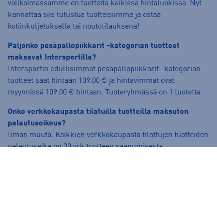
valikoimassamme on tuotteita kaikissa hintaluokissa. Nyt
kannattaa siis tutustua tuotteisiimme ja ostaa
kotiinkuljetuksella tai noutotilauksena!
Paljonko pesäpallopiikkarit -kategorian tuotteet
maksavat Intersportilla?
Intersportin edullisimmat pesäpallopiikkarit -kategorian
tuotteet saat hintaan 109.00 € ja hintavimmat ovat
myynnissä 109.00 € hintaan. Tuoteryhmässä on 1 tuotetta.
Onko verkkokaupasta tilatuilla tuotteilla maksuton
palautusoikeus?
Ilman muuta. Kaikkien verkkokaupasta tilattujen tuotteiden
palautusaika on 30 vrk tuotteen saapumisesta.
Palauttaminen on normaalitoimitettaville tuotteille ilmaista.
Lue lisää palautusehdoista täältä:
https://www.intersport.fi/fi/palautuslomake-
kirjautuminen/
.
Voinko varata tuotteen noudettavaksi myymälästä?