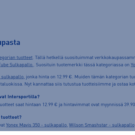
upasta
egorian tuotteet
. Tällä hetkellä suosituimmat verkkokaupassam
ube Sulkapallo.
. Suosituin tuotemerkki tässä kategoriassa on
Y
 sulkapallo
, jonka hinta on 12.99 €. Muiden tämän kategorian tuot
aluokissa. Nyt kannattaa siis tutustua tuotteisiimme ja ostaa kot
at Intersportilla?
uotteet saat hintaan 12.99 € ja hintavimmat ovat myynnissä 39.90
 tuotteet?
vat
Yonex Mavis 350 - sulkapallo
,
Wilson Smashstar - sulkapallo