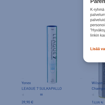
Parem
K-ryhmä 
palvelumm
palvelui
personoi
”Hyväksy
linkin ka
Lisää va
Yonex
Wilson
LEAGUE 7 SULKAPALLO
Champio
(0)
39,90 €
13,00 €