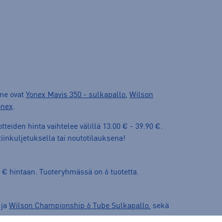
me ovat
Yonex Mavis 350 - sulkapallo
,
Wilson
onex
.
teiden hinta vaihtelee välillä 13.00 € - 39.90 €.
iinkuljetuksella tai noutotilauksena!
 € hintaan. Tuoteryhmässä on 6 tuotetta.
ja
Wilson Championship 6 Tube Sulkapallo.
sekä