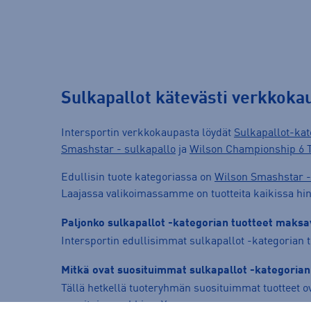
Sulkapallot kätevästi verkkoka
Intersportin verkkokaupasta löydät
Sulkapallot-kat
Smashstar - sulkapallo
ja
Wilson Championship 6 T
Edullisin tuote kategoriassa on
Wilson Smashstar -
Laajassa valikoimassamme on tuotteita kaikissa hint
Paljonko sulkapallot -kategorian tuotteet maksav
Intersportin edullisimmat sulkapallot -kategorian t
Mitkä ovat suosituimmat sulkapallot -kategorian
Tällä hetkellä tuoteryhmän suosituimmat tuotteet o
suosituin merkki on
Yonex
.