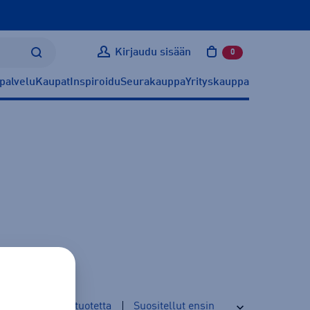
Kirjaudu sisään
0
tuotetta ostoskoris
palvelu
Kaupat
Inspiroidu
Seurakauppa
Yrityskauppa
6
tuotetta