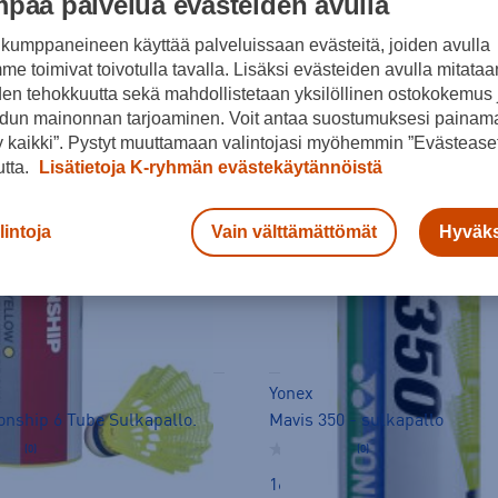
paa palvelua evästeiden avulla
kumppaneineen käyttää palveluissaan evästeitä, joiden avulla
e toimivat toivotulla tavalla. Lisäksi evästeiden avulla mitataa
den tehokkuutta sekä mahdollistetaan yksilöllinen ostokokemus 
dun mainonnan tarjoaminen. Voit antaa suostumuksesi painama
 kaikki”. Pystyt muuttamaan valintojasi myöhemmin ”Evästeaset
utta.
Lisätietoja K-ryhmän evästekäytännöistä
lintoja
Vain välttämättömät
Hyväks
Yonex
nship 6 Tube Sulkapallo.
Mavis 350 - sulkapallo
(0)
(0)
16,99 €