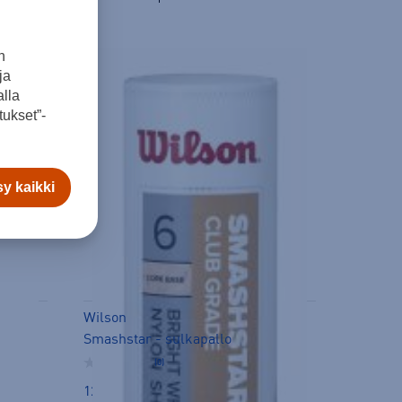
n
ja
lla
ukset”-
y kaikki
Wilson
Smashstar - sulkapallo
(0)
12,99 €