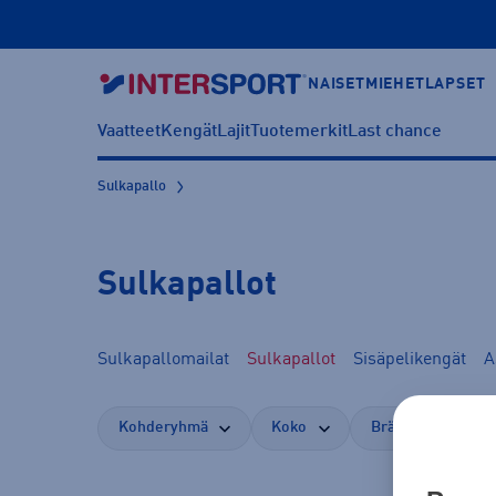
NAISET
MIEHET
LAPSET
Vaatteet
Kengät
Lajit
Tuotemerkit
Last chance
Sulkapallo
Sulkapallot
Sulkapallomailat
Sulkapallot
Sisäpelikengät
A
Kohderyhmä
Koko
Brändi
Vä