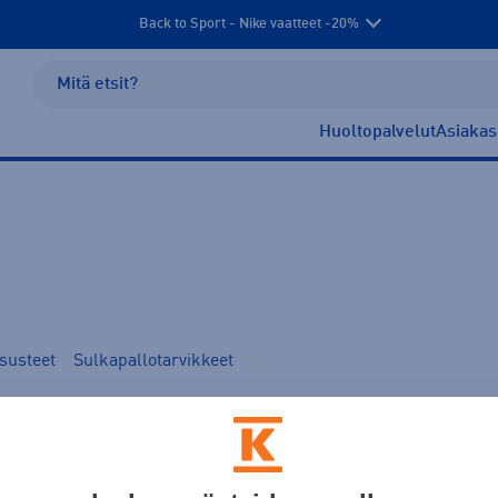
Back to Sport - Nike vaatteet -20%
Huoltopalvelut
Asiakas
susteet
Sulkapallotarvikkeet
ri
Kauppasaatavuus