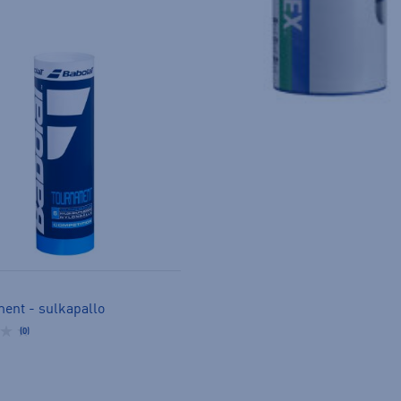
ent - sulkapallo
(0)