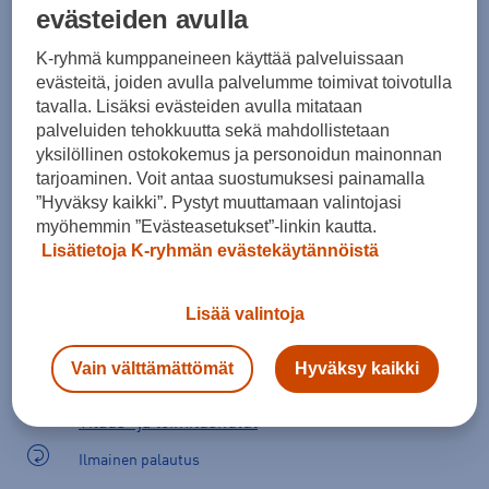
evästeiden avulla
Kokotaulukko
K-ryhmä kumppaneineen käyttää palveluissaan
evästeitä, joiden avulla palvelumme toimivat toivotulla
tavalla. Lisäksi evästeiden avulla mitataan
Lisää ostoskoriin
palveluiden tehokkuutta sekä mahdollistetaan
yksilöllinen ostokokemus ja personoidun mainonnan
tarjoaminen. Voit antaa suostumuksesi painamalla
”Hyväksy kaikki”. Pystyt muuttamaan valintojasi
Tarkista saatavuus ja tilaa myymälästä
myöhemmin ”Evästeasetukset”-linkin kautta.
Lisätietoja K-ryhmän evästekäytännöistä
Verkkokauppa:
Saatavilla
Myymälät:
Saatavilla
Lisää valintoja
Valitse koko nähdäksesi myymäläsaatavuuden.
Vain välttämättömät
Hyväksy kaikki
Arvioitu toimitusaika 1-3 arkipäivää.
Tilaus- ja toimituskulut
Ilmainen palautus