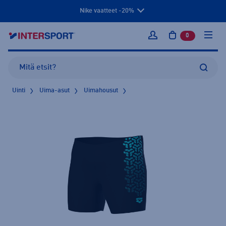
Nike vaatteet -20%
0
tuotetta osto
Kirjaudu sisään
Uinti
Uima-asut
Uimahousut