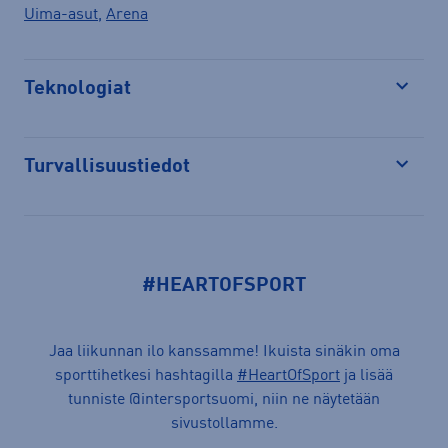
Uima-asut
,
Arena
Teknologiat
Avaa
Turvallisuustiedot
Avaa
#HEARTOFSPORT
Jaa liikunnan ilo kanssamme! Ikuista sinäkin oma
sporttihetkesi hashtagilla
#HeartOfSport
ja lisää
tunniste @intersportsuomi, niin ne näytetään
sivustollamme.