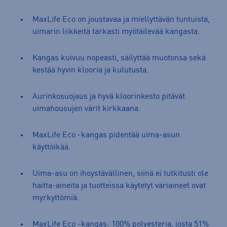
MaxLife Eco on joustavaa ja miellyttävän tuntuista,
uimarin liikkeitä tarkasti myötäilevää kangasta.
Kangas kuivuu nopeasti, säilyttää muotonsa sekä
kestää hyvin klooria ja kulutusta.
Aurinkosuojaus ja hyvä kloorinkesto pitävät
uimahousujen värit kirkkaana.
MaxLife Eco -kangas pidentää uima-asun
käyttöikää.
Uima-asu on ihoystävällinen, siinä ei tutkitusti ole
haitta-aineita ja tuotteissa käytetyt väriaineet ovat
myrkyttömiä.
MaxLife Eco -kangas: 100% polyesteria, josta 51%