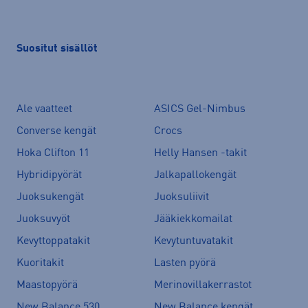
Suositut sisällöt
Ale vaatteet
ASICS Gel-Nimbus
Converse kengät
Crocs
Hoka Clifton 11
Helly Hansen -takit
Hybridipyörät
Jalkapallokengät
Juoksukengät
Juoksuliivit
Juoksuvyöt
Jääkiekkomailat
Kevyttoppatakit
Kevytuntuvatakit
Kuoritakit
Lasten pyörä
Maastopyörä
Merinovillakerrastot
New Balance 530
New Balance kengät