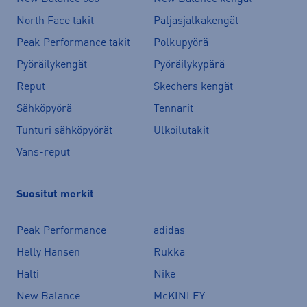
North Face takit
Paljasjalkakengät
Peak Performance takit
Polkupyörä
Pyöräilykengät
Pyöräilykypärä
Reput
Skechers kengät
Sähköpyörä
Tennarit
Tunturi sähköpyörät
Ulkoilutakit
Vans-reput
Suositut merkit
Peak Performance
adidas
Helly Hansen
Rukka
Halti
Nike
New Balance
McKINLEY