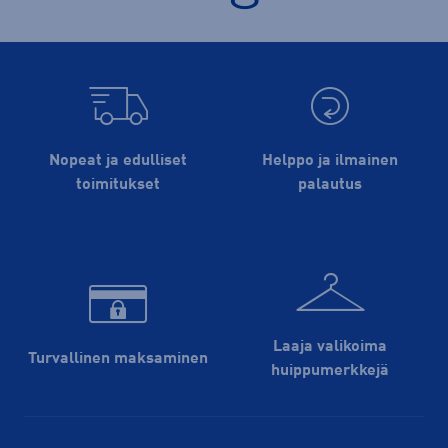
Nopeat ja edulliset
Helppo ja ilmainen
toimitukset
palautus
Laaja valikoima
Turvallinen maksaminen
huippu­merkkejä