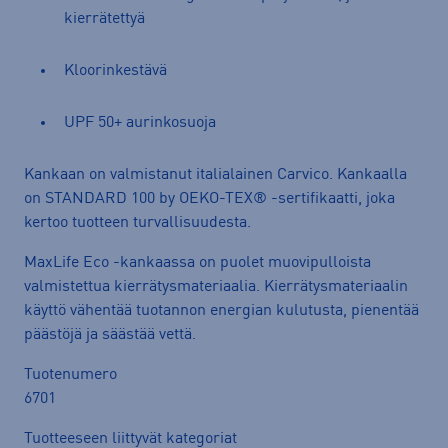
kierrätettyä
Kloorinkestävä
UPF 50+ aurinkosuoja
Kankaan on valmistanut italialainen Carvico. Kankaalla
on STANDARD 100 by OEKO-TEX® -sertifikaatti, joka
kertoo tuotteen turvallisuudesta.
MaxLife Eco -kankaassa on puolet muovipulloista
valmistettua kierrätysmateriaalia. Kierrätysmateriaalin
käyttö vähentää tuotannon energian kulutusta, pienentää
päästöjä ja säästää vettä.
Tuotenumero
6701
Tuotteeseen liittyvät kategoriat