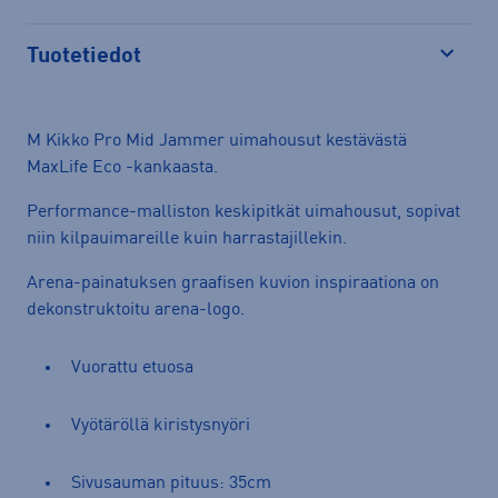
Tuotetiedot
Avaa
M Kikko Pro Mid Jammer uimahousut kestävästä
MaxLife Eco -kankaasta.
Performance-malliston keskipitkät uimahousut, sopivat
niin kilpauimareille kuin harrastajillekin.
Arena-painatuksen graafisen kuvion inspiraationa on
dekonstruktoitu arena-logo.
Vuorattu etuosa
Vyötäröllä kiristysnyöri
Sivusauman pituus: 35cm