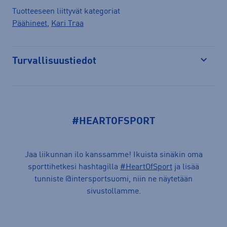
Tuotteeseen liittyvät kategoriat
Päähineet
,
Kari Traa
Turvallisuustiedot
Avaa
#HEARTOFSPORT
Jaa liikunnan ilo kanssamme! Ikuista sinäkin oma
sporttihetkesi hashtagilla
#HeartOfSport
ja lisää
tunniste @intersportsuomi, niin ne näytetään
sivustollamme.