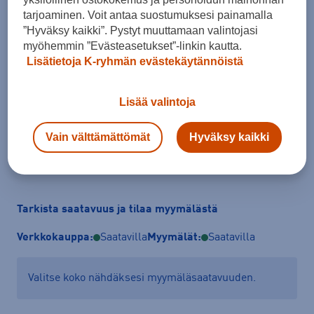
tarjoaminen. Voit antaa suostumuksesi painamalla
”Hyväksy kaikki”. Pystyt muuttamaan valintojasi
Koko
myöhemmin ”Evästeasetukset”-linkin kautta.
ONES
Lisätietoja K-ryhmän evästekäytännöistä
Kokotaulukko
Lisää valintoja
Vain välttämättömät
Hyväksy kaikki
Lisää ostoskoriin
Tarkista saatavuus ja tilaa myymälästä
Verkkokauppa:
Saatavilla
Myymälät:
Saatavilla
Valitse koko nähdäksesi myymäläsaatavuuden.