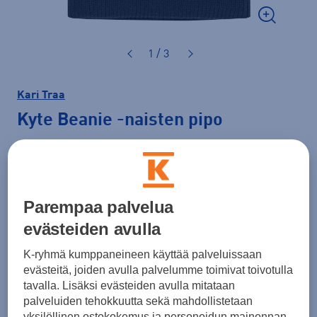
1 / 3
Kari Traa
Kyte Beanie
-naisten pipo
30,00 €
Väri
Musta
Parempaa palvelua
evästeiden avulla
K-ryhmä kumppaneineen käyttää palveluissaan
evästeitä, joiden avulla palvelumme toimivat toivotulla
tavalla. Lisäksi evästeiden avulla mitataan
palveluiden tehokkuutta sekä mahdollistetaan
yksilöllinen ostokokemus ja personoidun mainonnan