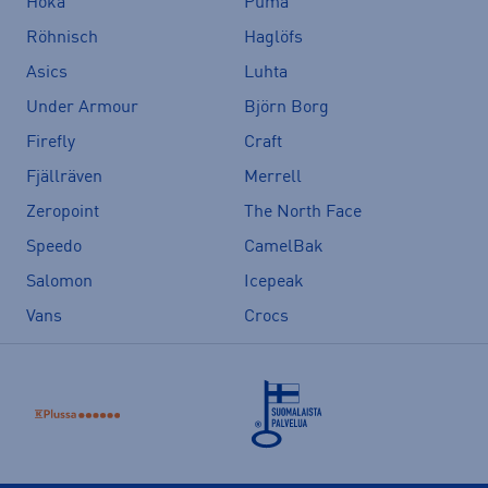
Hoka
Puma
Röhnisch
Haglöfs
Asics
Luhta
Under Armour
Björn Borg
Firefly
Craft
Fjällräven
Merrell
Zeropoint
The North Face
Speedo
CamelBak
Salomon
Icepeak
Vans
Crocs