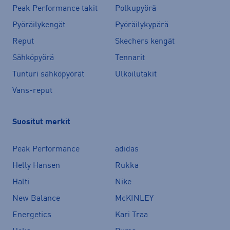
Peak Performance takit
Polkupyörä
Pyöräilykengät
Pyöräilykypärä
Reput
Skechers kengät
Sähköpyörä
Tennarit
Tunturi sähköpyörät
Ulkoilutakit
Vans-reput
Suositut merkit
Peak Performance
adidas
Helly Hansen
Rukka
Halti
Nike
New Balance
McKINLEY
Energetics
Kari Traa