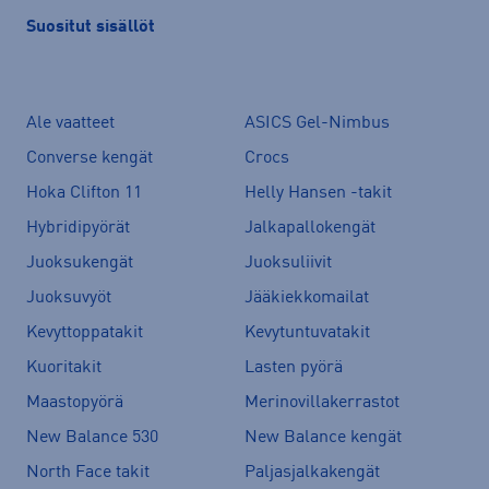
Suositut sisällöt
Ale vaatteet
ASICS Gel-Nimbus
Converse kengät
Crocs
Hoka Clifton 11
Helly Hansen -takit
Hybridipyörät
Jalkapallokengät
Juoksukengät
Juoksuliivit
Juoksuvyöt
Jääkiekkomailat
Kevyttoppatakit
Kevytuntuvatakit
Kuoritakit
Lasten pyörä
Maastopyörä
Merinovillakerrastot
New Balance 530
New Balance kengät
North Face takit
Paljasjalkakengät