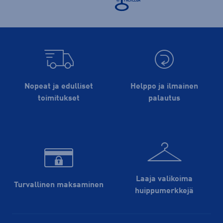
Nopeat ja edulliset
Helppo ja ilmainen
toimitukset
palautus
Laaja valikoima
Turvallinen maksaminen
huippu­merkkejä