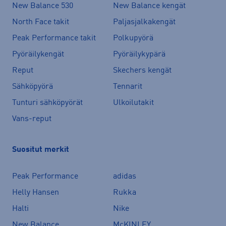
New Balance 530
New Balance kengät
North Face takit
Paljasjalkakengät
Peak Performance takit
Polkupyörä
Pyöräilykengät
Pyöräilykypärä
Reput
Skechers kengät
Sähköpyörä
Tennarit
Tunturi sähköpyörät
Ulkoilutakit
Vans-reput
Suositut merkit
Peak Performance
adidas
Helly Hansen
Rukka
Halti
Nike
New Balance
McKINLEY