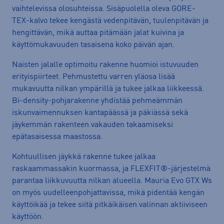
vaihtelevissa olosuhteissa. Sisäpuolella oleva GORE-
TEX-kalvo tekee kengästä vedenpitävän, tuulenpitävän ja
hengittävän, mikä auttaa pitämään jalat kuivina ja
käyttömukavuuden tasaisena koko päivän ajan.
Naisten jalalle optimoitu rakenne huomioi istuvuuden
erityispiirteet. Pehmustettu varren yläosa lisää
mukavuutta nilkan ympärillä ja tukee jalkaa liikkeessä.
Bi-density-pohjarakenne yhdistää pehmeämmän
iskunvaimennuksen kantapäässä ja päkiässä sekä
jäykemmän rakenteen vakauden takaamiseksi
epätasaisessa maastossa.
Kohtuullisen jäykkä rakenne tukee jalkaa
raskaammassakin kuormassa, ja FLEXFIT®-järjestelmä
parantaa liikkuvuutta nilkan alueella. Mauria Evo GTX Ws
on myös uudelleenpohjattavissa, mikä pidentää kengän
käyttöikää ja tekee siitä pitkäikäisen valinnan aktiiviseen
käyttöön.