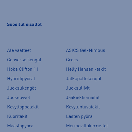
Suositut sisällöt
Ale vaatteet
ASICS Gel-Nimbus
Converse kengät
Crocs
Hoka Clifton 11
Helly Hansen -takit
Hybridipyörät
Jalkapallokengät
Juoksukengät
Juoksuliivit
Juoksuvyöt
Jääkiekkomailat
Kevyttoppatakit
Kevytuntuvatakit
Kuoritakit
Lasten pyörä
Maastopyörä
Merinovillakerrastot