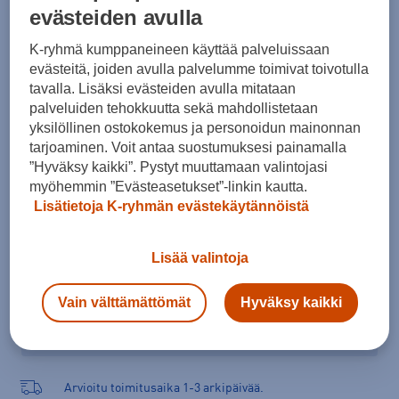
evästeiden avulla
Koko
K-ryhmä kumppaneineen käyttää palveluissaan
37
evästeitä, joiden avulla palvelumme toimivat toivotulla
Kokotaulukko
tavalla. Lisäksi evästeiden avulla mitataan
palveluiden tehokkuutta sekä mahdollistetaan
yksilöllinen ostokokemus ja personoidun mainonnan
tarjoaminen. Voit antaa suostumuksesi painamalla
Lisää ostoskoriin
”Hyväksy kaikki”. Pystyt muuttamaan valintojasi
myöhemmin ”Evästeasetukset”-linkin kautta.
Lisätietoja K-ryhmän evästekäytännöistä
Tarkista saatavuus ja tilaa myymälästä
Lisää valintoja
Verkkokauppa:
Saatavilla
Myymälät:
Ei saatavilla
Vain välttämättömät
Hyväksy kaikki
Valitse koko nähdäksesi myymäläsaatavuuden.
Arvioitu toimitusaika 1-3 arkipäivää.