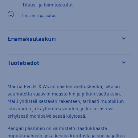
Tilaus- ja toimituskulut
Ilmainen palautus
Erämaksulaskuri
Avaa
Tuotetiedot
Avaa
Mauria Evo GTX Ws on naisten vaelluskenkä, joka on
suunniteltu vaativiin maastoihin ja pitkiin vaelluksiin.
Malli yhdistää kestävän rakenteen, tarkasti muotoillun
istuvuuden ja käyttömukavuuden, jotka korostuvat
erityisesti monipäiväisessä käytössä.
Kengän päällinen on valmistettu laadukkaasta
nupukkinahasta, joka kestää kulutusta ja suojaa jalkaa