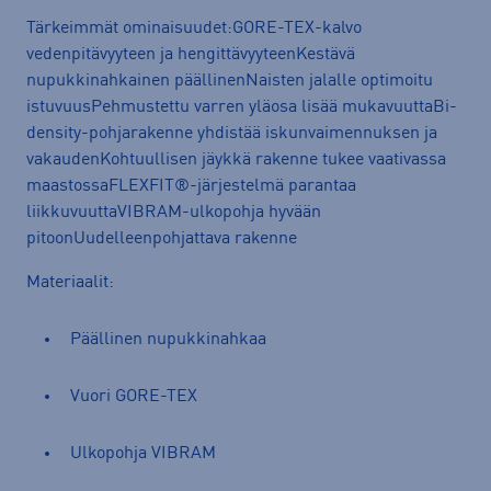
Tärkeimmät ominaisuudet:GORE-TEX-kalvo
vedenpitävyyteen ja hengittävyyteenKestävä
nupukkinahkainen päällinenNaisten jalalle optimoitu
istuvuusPehmustettu varren yläosa lisää mukavuuttaBi-
density-pohjarakenne yhdistää iskunvaimennuksen ja
vakaudenKohtuullisen jäykkä rakenne tukee vaativassa
maastossaFLEXFIT®-järjestelmä parantaa
liikkuvuuttaVIBRAM-ulkopohja hyvään
pitoonUudelleenpohjattava rakenne
Materiaalit:
Päällinen nupukkinahkaa
Vuori GORE-TEX
Ulkopohja VIBRAM