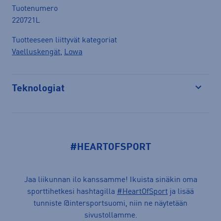
Tuotenumero
220721L
Tuotteeseen liittyvät kategoriat
Vaelluskengät
,
Lowa
Teknologiat
Avaa
#HEARTOFSPORT
Jaa liikunnan ilo kanssamme! Ikuista sinäkin oma
sporttihetkesi hashtagilla
#HeartOfSport
ja lisää
tunniste @intersportsuomi, niin ne näytetään
sivustollamme.