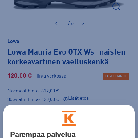
1 / 6
Lowa
Lowa Mauria Evo GTX Ws
-naisten
korkeavartinen vaelluskenkä
120,00 €
Hinta verkossa
LAST CHANCE
Normaalihinta: 319,00 €
Lisätietoa
30pv alin hinta: 120,00 €
Väri
Ruskea
Parempaa palvelua