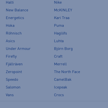
Halti
Nike
New Balance
McKINLEY
Energetics
Kari Traa
Hoka
Puma
Röhnisch
Haglöfs
Asics
Luhta
Under Armour
Björn Borg
Firefly
Craft
Fjällräven
Merrell
Zeropoint
The North Face
Speedo
CamelBak
Salomon
Icepeak
Vans
Crocs