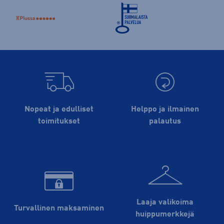
Nopeat ja edulliset
Helppo ja ilmainen
toimitukset
palautus
Laaja valikoima
Turvallinen maksaminen
huippu­merkkejä