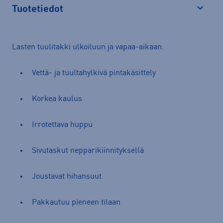
Tuotetiedot
Avaa
Lasten tuulitakki ulkoiluun ja vapaa-aikaan.
Vettä- ja tuultahylkivä pintakäsittely
Korkea kaulus
Irrotettava huppu
Sivutaskut nepparikiinnityksellä
Joustavat hihansuut
Pakkautuu pieneen tilaan