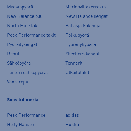
Maastopyörä
Merinovillakerrastot
New Balance 530
New Balance kengät
North Face takit
Paljasjalkakengät
Peak Performance takit
Polkupyörä
Pyöräilykengät
Pyöräilykypärä
Reput
Skechers kengät
Sähköpyörä
Tennarit
Tunturi sähköpyörät
Ulkoilutakit
Vans-reput
Suositut merkit
Peak Performance
adidas
Helly Hansen
Rukka