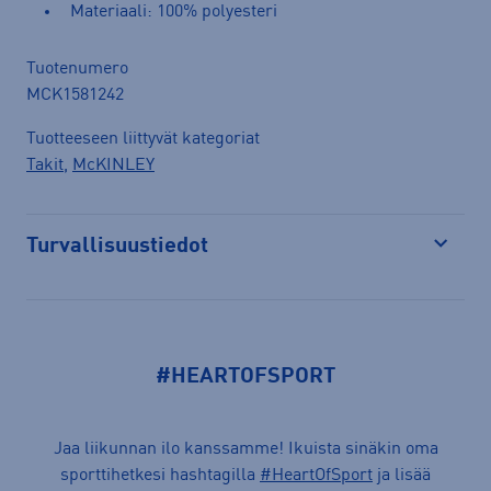
Materiaali: 100% polyesteri
Tuotenumero
MCK1581242
Tuotteeseen liittyvät kategoriat
Takit
,
McKINLEY
Turvallisuustiedot
Avaa
#HEARTOFSPORT
Jaa liikunnan ilo kanssamme! Ikuista sinäkin oma
sporttihetkesi hashtagilla
#HeartOfSport
ja lisää