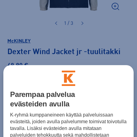
1 / 3
McKINLEY
Dexter Wind Jacket jr
-tuulitakki
49,90 €
Väri
Beige
Parempaa palvelua
evästeiden avulla
Koko
K-ryhmä kumppaneineen käyttää palveluissaan
122-128
evästeitä, joiden avulla palvelumme toimivat toivotulla
tavalla. Lisäksi evästeiden avulla mitataan
Kokotaulukko
palveluiden tehokkuutta sekä mahdollistetaan