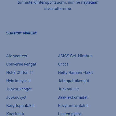
tunniste @intersportsuomi, niin ne näytetään
sivustollamme.
Suositut sisällöt
Ale vaatteet
ASICS Gel-Nimbus
Converse kengät
Crocs
Hoka Clifton 11
Helly Hansen -takit
Hybridipyörät
Jalkapallokengät
Juoksukengät
Juoksuliivit
Juoksuvyöt
Jääkiekkomailat
Kevyttoppatakit
Kevytuntuvatakit
Kuoritakit
Lasten pyörä