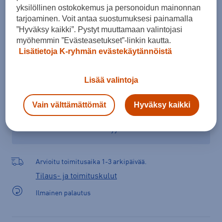
yksilöllinen ostokokemus ja personoidun mainonnan
tarjoaminen. Voit antaa suostumuksesi painamalla
”Hyväksy kaikki”. Pystyt muuttamaan valintojasi
Lisää ostoskoriin
myöhemmin ”Evästeasetukset”-linkin kautta.
Lisätietoja K-ryhmän evästekäytännöistä
Lisää valintoja
Tarkista saatavuus ja tilaa myymälästä
Verkkokauppa:
Ei saatavilla
Myymälät:
Saatavilla
Vain välttämättömät
Hyväksy kaikki
Valitse koko nähdäksesi myymäläsaatavuuden.
Arvioitu toimitusaika 1-3 arkipäivää.
Tilaus- ja toimituskulut
Ilmainen palautus