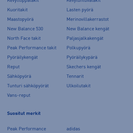
Kevyttoppatakit
Kevytuntuvatakit
Kuoritakit
Lasten pyörä
Maastopyörä
Merinovillakerrastot
New Balance 530
New Balance kengät
North Face takit
Paljasjalkakengät
Peak Performance takit
Polkupyörä
Pyöräilykengät
Pyöräilykypärä
Reput
Skechers kengät
Sähköpyörä
Tennarit
Tunturi sähköpyörät
Ulkoilutakit
Vans-reput
Suositut merkit
Peak Performance
adidas