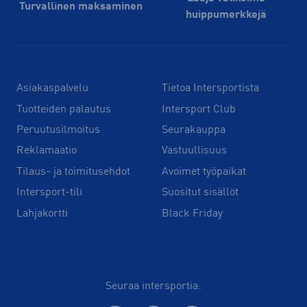
Turvallinen maksaminen
huippu­merkkejä
Asiakaspalvelu
Tietoa Intersportista
Tuotteiden palautus
Intersport Club
Peruutusilmoitus
Seurakauppa
Reklamaatio
Vastuullisuus
Tilaus- ja toimitusehdot
Avoimet työpaikat
Intersport-tili
Suositut sisällöt
Lahjakortti
Black Friday
Seuraa intersportia: