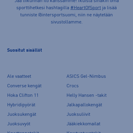
Jaa liikunnan ilo kanssamme! Ikuista sinäkin oma
sporttihetkesi hashtagilla
#HeartOfSport
ja lisää
tunniste @intersportsuomi, niin ne näytetään
sivustollamme.
Suositut sisällöt
Ale vaatteet
ASICS Gel-Nimbus
Converse kengät
Crocs
Hoka Clifton 11
Helly Hansen -takit
Hybridipyörät
Jalkapallokengät
Juoksukengät
Juoksuliivit
Juoksuvyöt
Jääkiekkomailat