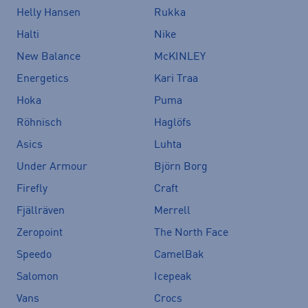
Helly Hansen
Rukka
Halti
Nike
New Balance
McKINLEY
Energetics
Kari Traa
Hoka
Puma
Röhnisch
Haglöfs
Asics
Luhta
Under Armour
Björn Borg
Firefly
Craft
Fjällräven
Merrell
Zeropoint
The North Face
Speedo
CamelBak
Salomon
Icepeak
Vans
Crocs