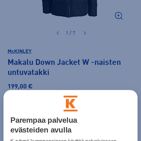
1 / 7
McKINLEY
Makalu Down Jacket W
-naisten
untuvatakki
199,00 €
Väri
Musta
Parempaa palvelua
evästeiden avulla
Koko