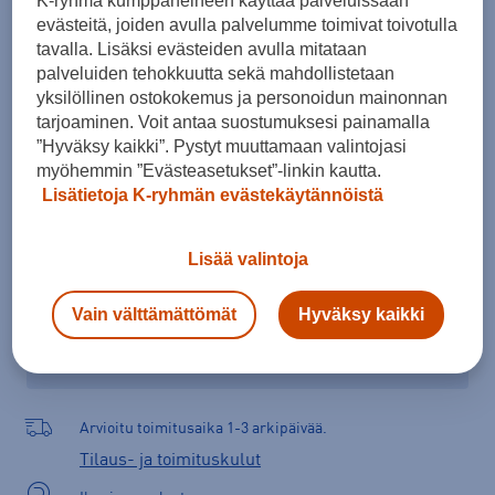
K-ryhmä kumppaneineen käyttää palveluissaan
34
36
38
40
42
44
46
evästeitä, joiden avulla palvelumme toimivat toivotulla
tavalla. Lisäksi evästeiden avulla mitataan
Kokotaulukko
palveluiden tehokkuutta sekä mahdollistetaan
yksilöllinen ostokokemus ja personoidun mainonnan
tarjoaminen. Voit antaa suostumuksesi painamalla
”Hyväksy kaikki”. Pystyt muuttamaan valintojasi
Lisää ostoskoriin
myöhemmin ”Evästeasetukset”-linkin kautta.
Lisätietoja K-ryhmän evästekäytännöistä
Tarkista saatavuus ja tilaa myymälästä
Lisää valintoja
Verkkokauppa:
Saatavilla
Myymälät:
Saatavilla
Vain välttämättömät
Hyväksy kaikki
Valitse koko nähdäksesi myymäläsaatavuuden.
Arvioitu toimitusaika 1-3 arkipäivää.
Tilaus- ja toimituskulut