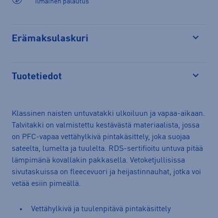
Ilmainen palautus
Erämaksulaskuri
Avaa
Tuotetiedot
Avaa
Klassinen naisten untuvatakki ulkoiluun ja vapaa-aikaan.
Talvitakki on valmistettu kestävästä materiaalista, jossa
on PFC-vapaa vettähylkivä pintakäsittely, joka suojaa
sateelta, lumelta ja tuulelta. RDS-sertifioitu untuva pitää
lämpimänä kovallakin pakkasella. Vetoketjullisissa
sivutaskuissa on fleecevuori ja heijastinnauhat, jotka voi
vetää esiin pimeällä.
Vettähylkivä ja tuulenpitävä pintakäsittely