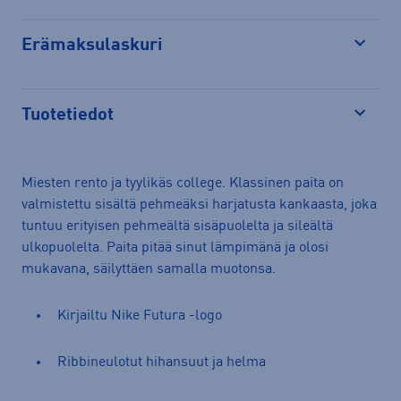
Erämaksulaskuri
Avaa
Tuotetiedot
Avaa
Miesten rento ja tyylikäs college. Klassinen paita on
valmistettu sisältä pehmeäksi harjatusta kankaasta, joka
tuntuu erityisen pehmeältä sisäpuolelta ja sileältä
ulkopuolelta. Paita pitää sinut lämpimänä ja olosi
mukavana, säilyttäen samalla muotonsa.
Kirjailtu Nike Futura -logo
Ribbineulotut hihansuut ja helma