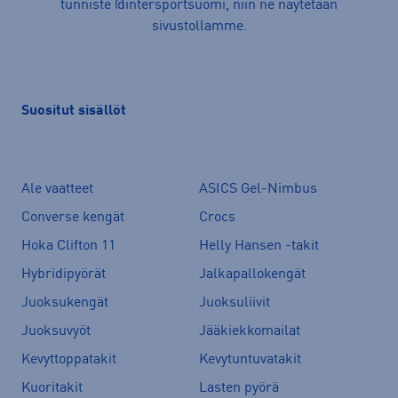
tunniste @intersportsuomi, niin ne näytetään
sivustollamme.
Suositut sisällöt
Ale vaatteet
ASICS Gel-Nimbus
Converse kengät
Crocs
Hoka Clifton 11
Helly Hansen -takit
Hybridipyörät
Jalkapallokengät
Juoksukengät
Juoksuliivit
Juoksuvyöt
Jääkiekkomailat
Kevyttoppatakit
Kevytuntuvatakit
Kuoritakit
Lasten pyörä