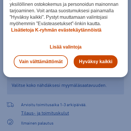
yksilöllinen ostokokemus ja personoidun mainonnan
Kokotaulukko
tarjoaminen. Voit antaa suostumuksesi painamalla
”Hyväksy kaikki”. Pystyt muuttamaan valintojasi
myöhemmin ”Evästeasetukset”-linkin kautta.
Lisätietoja K-ryhmän evästekäytännöistä
Lisää ostoskoriin
Lisää valintoja
Tarkista saatavuus ja tilaa myymälästä
Vain välttämättömät
Hyväksy kaikki
Verkkokauppa:
Saatavilla
Myymälät:
Saatavilla
Valitse koko nähdäksesi myymäläsaatavuuden.
Arvioitu toimitusaika 1-3 arkipäivää.
Tilaus- ja toimituskulut
Ilmainen palautus