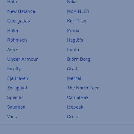
Halti
Nike
New Balance
McKINLEY
Energetics
Kari Traa
Hoka
Puma
Röhnisch
Haglöfs
Asics
Luhta
Under Armour
Björn Borg
Firefly
Craft
Fjällräven
Merrell
Zeropoint
The North Face
Speedo
CamelBak
Salomon
Icepeak
Vans
Crocs