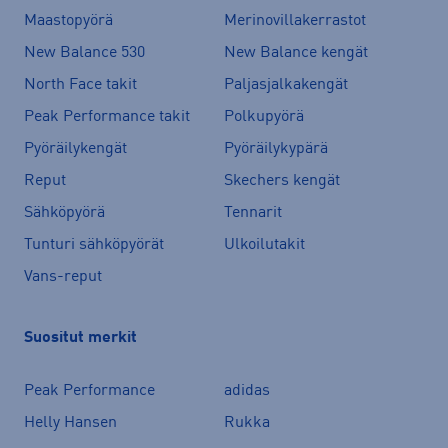
Maastopyörä
Merinovillakerrastot
New Balance 530
New Balance kengät
North Face takit
Paljasjalkakengät
Peak Performance takit
Polkupyörä
Pyöräilykengät
Pyöräilykypärä
Reput
Skechers kengät
Sähköpyörä
Tennarit
Tunturi sähköpyörät
Ulkoilutakit
Vans-reput
Suositut merkit
Peak Performance
adidas
Helly Hansen
Rukka