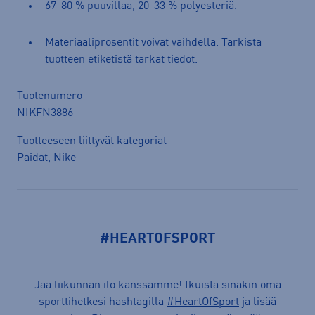
67-80 % puuvillaa, 20-33 % polyesteriä.
Materiaaliprosentit voivat vaihdella. Tarkista
tuotteen etiketistä tarkat tiedot.
Tuotenumero
NIKFN3886
Tuotteeseen liittyvät kategoriat
Paidat
,
Nike
#HEARTOFSPORT
Jaa liikunnan ilo kanssamme! Ikuista sinäkin oma
sporttihetkesi hashtagilla
#HeartOfSport
ja lisää