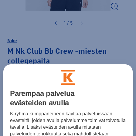
1 / 5
Nike
M Nk Club Bb Crew
-miesten
collegepaita
59,99 €
PLUSSA -20%
Väri
Musta
Parempaa palvelua
evästeiden avulla
K-ryhmä kumppaneineen käyttää palveluissaan
Koko
evästeitä, joiden avulla palvelumme toimivat toivotulla
tavalla. Lisäksi evästeiden avulla mitataan
S
M
L
XL
XXL
palveluiden tehokkuutta sekä mahdollistetaan