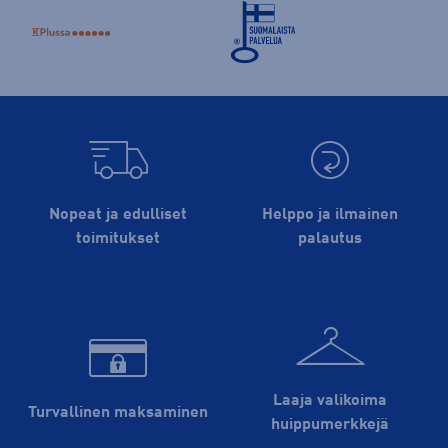
Nopeat ja edulliset
Helppo ja ilmainen
toimitukset
palautus
Laaja valikoima
Turvallinen maksaminen
huippu­merkkejä