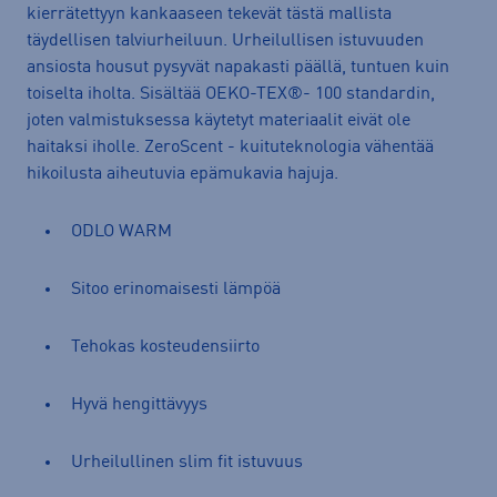
kierrätettyyn kankaaseen tekevät tästä mallista
täydellisen talviurheiluun. Urheilullisen istuvuuden
ansiosta housut pysyvät napakasti päällä, tuntuen kuin
toiselta iholta. Sisältää OEKO-TEX®- 100 standardin,
joten valmistuksessa käytetyt materiaalit eivät ole
haitaksi iholle. ZeroScent - kuituteknologia vähentää
hikoilusta aiheutuvia epämukavia hajuja.
ODLO WARM
Sitoo erinomaisesti lämpöä
Tehokas kosteudensiirto
Hyvä hengittävyys
Urheilullinen slim fit istuvuus