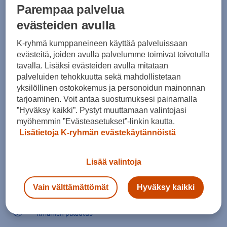
Parempaa palvelua
Kokotaulukko
evästeiden avulla
K-ryhmä kumppaneineen käyttää palveluissaan
Lisää ostoskoriin
evästeitä, joiden avulla palvelumme toimivat toivotulla
tavalla. Lisäksi evästeiden avulla mitataan
palveluiden tehokkuutta sekä mahdollistetaan
yksilöllinen ostokokemus ja personoidun mainonnan
Tarkista saatavuus ja tilaa myymälästä
tarjoaminen. Voit antaa suostumuksesi painamalla
”Hyväksy kaikki”. Pystyt muuttamaan valintojasi
Verkkokauppa:
Saatavilla
Myymälät:
Saatavilla
myöhemmin ”Evästeasetukset”-linkin kautta.
Lisätietoja K-ryhmän evästekäytännöistä
Valitse koko nähdäksesi myymäläsaatavuuden.
Lisää valintoja
Arvioitu toimitusaika 1-3 arkipäivää.
Vain välttämättömät
Hyväksy kaikki
Tilaus- ja toimituskulut
Ilmainen palautus