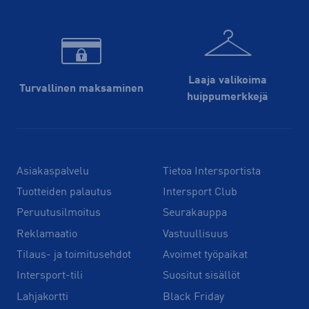
Laaja valikoima
Turvallinen maksaminen
huippu­merkkejä
Asiakaspalvelu
Tietoa Intersportista
Tuotteiden palautus
Intersport Club
Peruutusilmoitus
Seurakauppa
Reklamaatio
Vastuullisuus
Tilaus- ja toimitusehdot
Avoimet työpaikat
Intersport-tili
Suositut sisällöt
Lahjakortti
Black Friday