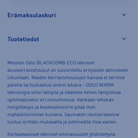
Erämaksulaskuri
Avaa
Tuotetiedot
Avaa
Miesten Odlo BLACKCOMB ECO tekniset
aluskerrastohousut on suunniteltu erityisesti aktiiviseen
liikuntaan. Näiden kerrastohousujen kanssa ei tarvitse
palella tai tuskastua lenkin aikana - ODLO WARM
teknologia sitoo lämpöä ja säätelee kehon lämpötilaa
optimaaliseksi eri olosuhteissa. Kankaan tehokas
hengittävyys ja kosteudensiirto pitää ihon
mahdollisimman kuivana. Saumaton neulosrakenne
tuntuu erittäin mukavalta ja pehmeältä ihoa vasten.
Korkeatasoiset tekniset ominaisuudet yhdistettynä