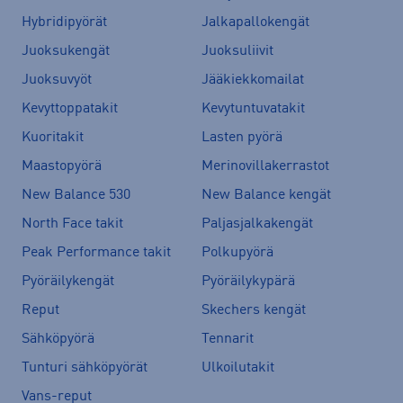
Hybridipyörät
Jalkapallokengät
Juoksukengät
Juoksuliivit
Juoksuvyöt
Jääkiekkomailat
Kevyttoppatakit
Kevytuntuvatakit
Kuoritakit
Lasten pyörä
Maastopyörä
Merinovillakerrastot
New Balance 530
New Balance kengät
North Face takit
Paljasjalkakengät
Peak Performance takit
Polkupyörä
Pyöräilykengät
Pyöräilykypärä
Reput
Skechers kengät
Sähköpyörä
Tennarit
Tunturi sähköpyörät
Ulkoilutakit
Vans-reput