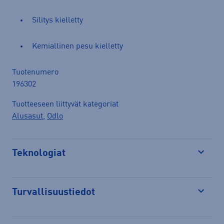
Silitys kielletty
Kemiallinen pesu kielletty
Tuotenumero
196302
Tuotteeseen liittyvät kategoriat
Alusasut
,
Odlo
Teknologiat
Avaa
Turvallisuustiedot
Avaa