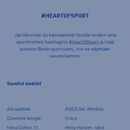
#HEARTOFSPORT
Jaa liikunnan ilo kanssamme! Ikuista sinäkin oma
sporttihetkesi hashtagilla
#HeartOfSport
ja lisää
tunniste @intersportsuomi, niin ne näytetään
sivustollamme.
Suositut sisällöt
Ale vaatteet
ASICS Gel-Nimbus
Converse kengät
Crocs
Hoka Clifton 11
Helly Hansen -takit