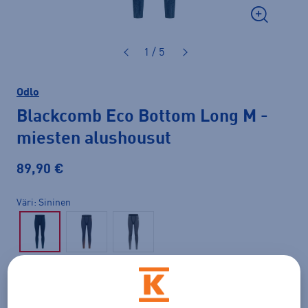
1 / 5
Odlo
Blackcomb Eco Bottom Long M
-
miesten alushousut
89,90 €
Väri
Sininen
Koko
S
M
L
XL
XXL