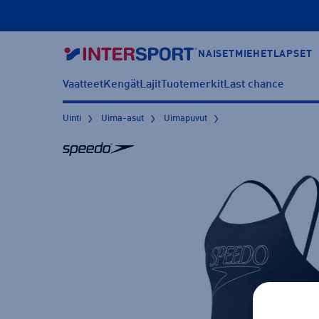
NAISET
MIEHET
LAPSET
Vaatteet
Kengät
Lajit
Tuotemerkit
Last chance
Uinti
Uima-asut
Uimapuvut