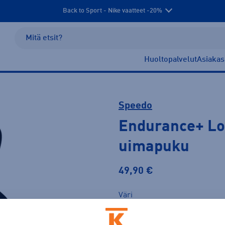
Back to Sport - Nike vaatteet -20%
Huoltopalvelut
Asiakas
Speedo
Endurance+ Lo
uimapuku
49,90 €
Väri