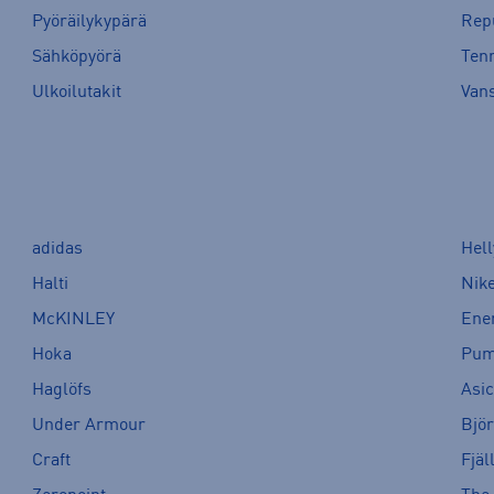
Pyöräilykypärä
Rep
Sähköpyörä
Tenn
Ulkoilutakit
Van
adidas
Hel
Halti
Nik
McKINLEY
Ene
Hoka
Pu
Haglöfs
Asi
Under Armour
Bjö
Craft
Fjäl