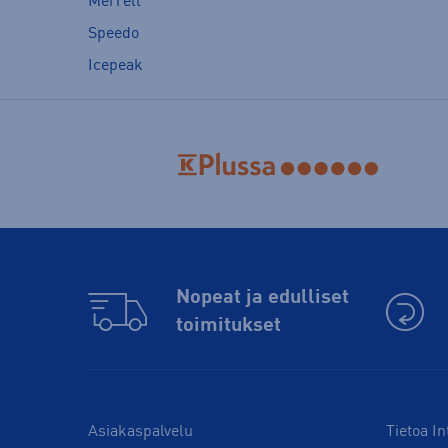
Merrell
Speedo
Icepeak
Nopeat ja edulliset
toimitukset
Asiakaspalvelu
Tietoa In