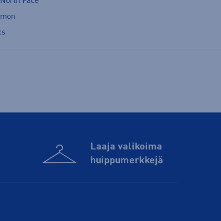
 North Face
omon
cs
Laaja valikoima
huippu­merkkejä