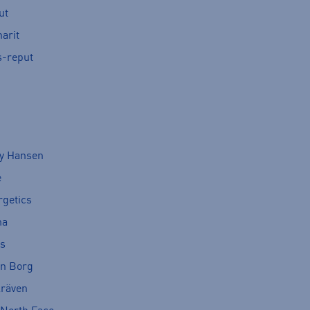
ut
arit
s-reput
ly Hansen
e
rgetics
ma
cs
rn Borg
lräven