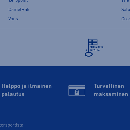
Zeropoint
The
CamelBak
Sal
Vans
Cro
Helppo ja ilmainen
Turvallinen
palautus
maksaminen
tersportista