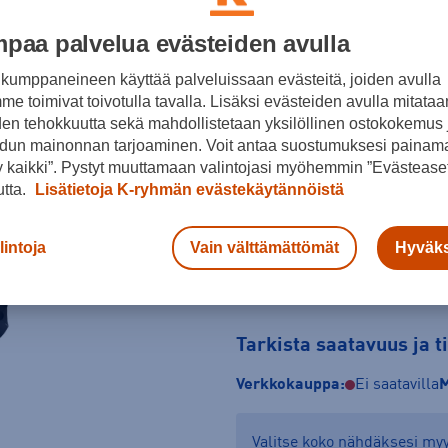
Musta
paa palvelua evästeiden avulla
Koko
kumppaneineen käyttää palveluissaan evästeitä, joiden avulla
e toimivat toivotulla tavalla. Lisäksi evästeiden avulla mitataa
10
12
14
den tehokkuutta sekä mahdollistetaan yksilöllinen ostokokemus 
dun mainonnan tarjoaminen. Voit antaa suostumuksesi painama
Kokotaulukko
 kaikki”. Pystyt muuttamaan valintojasi myöhemmin ”Evästeaset
utta.
Lisätietoja K-ryhmän evästekäytännöistä
lintoja
Vain välttämättömät
Hyväks
Tarkista saatavuus ja 
Verkkokauppa:
Ei saatavilla
M
Valitse koko nähdäksesi m