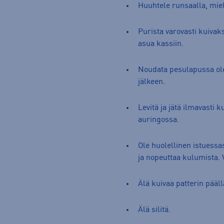
Huuhtele runsaalla, miel
Purista varovasti kuivak
asua kassiin.
Noudata pesulapussa ole
jälkeen.
Levitä ja jätä ilmavasti
auringossa.
Ole huolellinen istuessas
ja nopeuttaa kulumista. 
Älä kuivaa patterin pääll
Älä silitä.