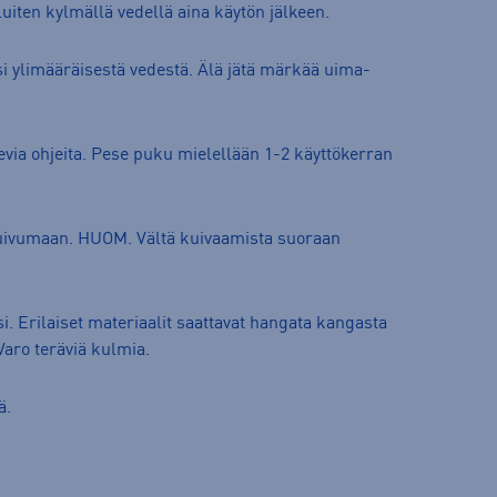
uiten kylmällä vedellä aina käytön jälkeen.
si ylimääräisestä vedestä. Älä jätä märkää uima-
via ohjeita. Pese puku mielellään 1-2 käyttökerran
 kuivumaan. HUOM. Vältä kuivaamista suoraan
i. Erilaiset materiaalit saattavat hangata kangasta
Varo teräviä kulmia.
ä.