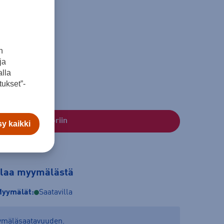
n
16
ja
lla
ukset”-
Lisää ostoskoriin
y kaikki
tilaa myymälästä
yymälät:
Saatavilla
yymäläsaatavuuden.