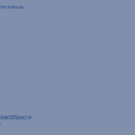
ulen kanssa.
t
HeartOfSport
ja
.