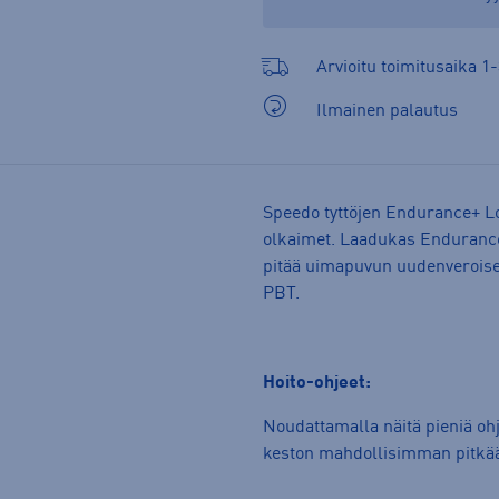
Arvioitu toimitusaika 1-
Ilmainen palautus
Speedo tyttöjen Endurance+ Lo
olkaimet. Laadukas Endurance
pitää uimapuvun uudenveroise
PBT.
Hoito-ohjeet:
Noudattamalla näitä pieniä oh
keston mahdollisimman pitkä