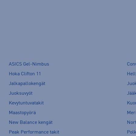
ASICS Gel-Nimbus
Con
Hoka Clifton 11
Hell
Jalkapallokengät
Juo
Juoksuvyöt
Jää
Kevytuntuvatakit
Kuor
Maastopyörä
Meri
New Balance kengät
Nort
Peak Performance takit
Pol