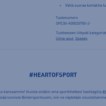
Vältä suoraa kontaktia t
Tuotenumero
SPE30-A00020700-2-
Tuotteeseen liittyvät kategoria
Uima-asut
,
Speedo
#HEARTOFSPORT
ilo kanssamme! Ikuista sinäkin oma sporttihetkesi hashtagilla
#
lisää tunniste @intersportsuomi, niin ne näytetään sivustollamme