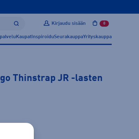
Kirjaudu sisään
0
tuotetta ostoskoris
palvelu
Kaupat
Inspiroidu
Seurakauppa
Yrityskauppa
go Thinstrap JR
-lasten