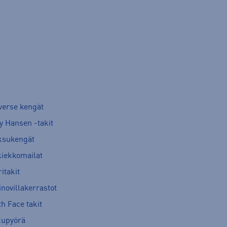
verse kengät
y Hansen -takit
ksukengät
kiekkomailat
itakit
novillakerrastot
h Face takit
kupyörä