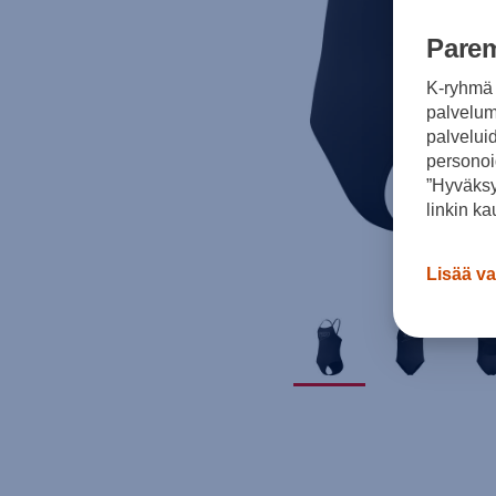
Parem
K-ryhmä 
palvelumm
palvelui
personoi
”Hyväksy
linkin ka
Lisää va