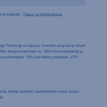
3 arkipäivää.
Tilaus- ja toimituskulut
go Thinstrap uimapuku. Vuorattu etupuoli ja ohuet
®+ kangasmateriaali on 100% kloorinkestävää ja
na pidempään. 53% kierrätetty polyesteri, 47%
jeitä, takaat Speedon laadukkaiden uima-asujen
än.