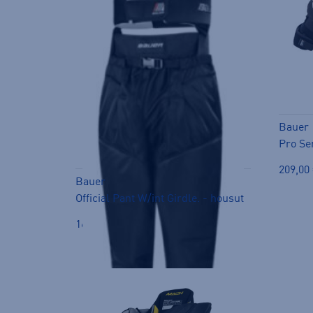
Bauer
Pro Se
209,00
Bauer
Official Pant W/int Girdle. - housut
164,90 €