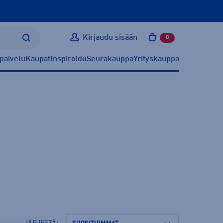
Kirjaudu sisään
0
tuotetta ostoskoris
palvelu
Kaupat
Inspiroidu
Seurakauppa
Yrityskauppa
JÄRJESTÄ: