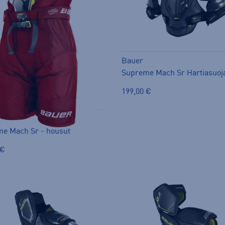
Bauer
Supreme Mach Sr Hartiasuoj
199,00 €
e Mach Sr - housut
 €