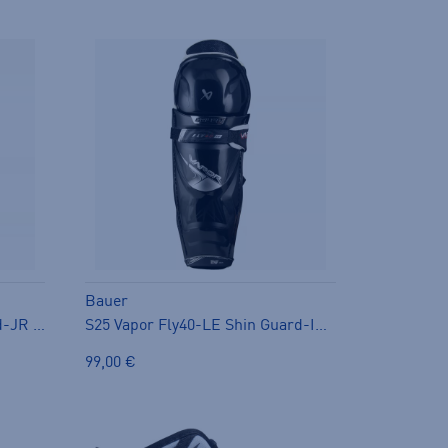
Bauer
S25 Vapor Fly40-le Elbow Pad-JR - kyynärsuoja
S25 Vapor Fly40-LE Shin Guard-INT - säärisuojat
99,00 €