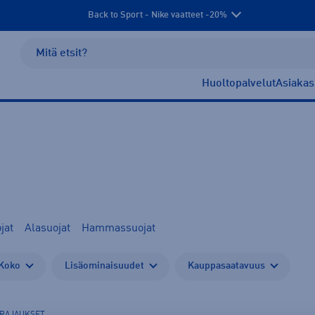
Back to Sport - Nike vaatteet -20%
Huoltopalvelut
Asiakas
jat
Alasuojat
Hammassuojat
Koko
Lisäominaisuudet
Kauppasaatavuus