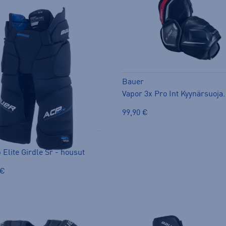
Bauer
Vapor 3x Pro Int Kyynärsuoja.
99,90 €
Elite Girdle Sr - housut
 €