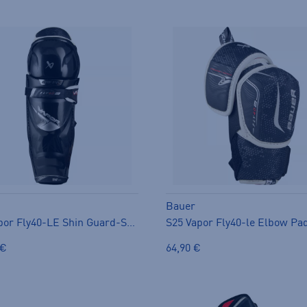
Bauer
S25 Vapor Fly40-LE Shin Guard-SR - säärisuojat
 €
64,90 €