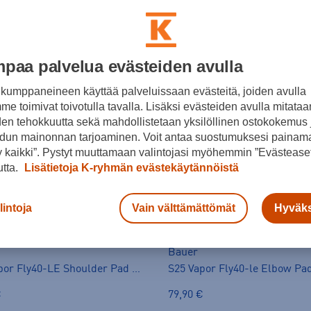
 RAJAUKSET
paa palvelua evästeiden avulla
kumppaneineen käyttää palveluissaan evästeitä, joiden avulla
e toimivat toivotulla tavalla. Lisäksi evästeiden avulla mitataa
den tehokkuutta sekä mahdollistetaan yksilöllinen ostokokemus 
dun mainonnan tarjoaminen. Voit antaa suostumuksesi painama
 kaikki”. Pystyt muuttamaan valintojasi myöhemmin ”Evästeaset
utta.
Lisätietoja K-ryhmän evästekäytännöistä
lintoja
Vain välttämättömät
Hyväks
Bauer
S25 Vapor Fly40-LE Shoulder Pad JR - hartiasuoja
€
79,90 €