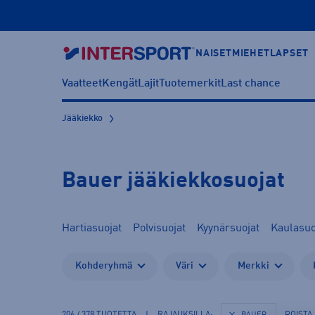
NAISET
MIEHET
LAPSET
Vaatteet
Kengät
Lajit
Tuotemerkit
Last chance
Jääkiekko
Bauer jääkiekkosuojat
Hartiasuojat
Polvisuojat
Kyynärsuojat
Kaulasuo
Kohderyhmä
Väri
Merkki