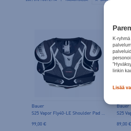
206
/ 378 TUOTETTA
|
RAJAUKSILLA:
BAUER
POISTA
Parem
K-ryhmä 
palvelumm
palvelui
personoi
”Hyväksy
linkin ka
Lisää va
Bauer
Bauer
S25 Vapor Fly40-LE Shoulder Pad INT - hartiasuoja
99,00 €
89,00 