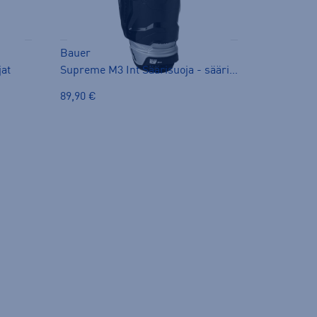
Bauer
jat
Supreme M3 Int Säärisuoja - säärisuojat
89,90 €