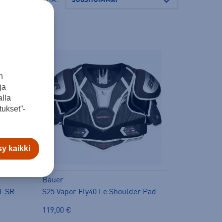
n
ja
lla
ukset”-
y kaikki
Bauer
S25 Vapor Fly40-le Elbow Pad-SR - kyynärsuoja
S25 Vapor Fly40 Le Shoulder Pad SR - hartiasuoja
119,00 €