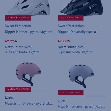
LAATUA EDULLISESTI
LAATUA EDULLISESTI
Sweet Protection
Sweet Protection
Ripper Helmet - pyöräilykypärä
Ripper JR pyöräilykypärä
49,99 €
49,99 €
Norm. hinta:
69€
Norm. hinta:
59€
30pv alin hinta: 49,99€
30pv alin hinta: 49,99€
LAATUA EDULLISESTI
LAATUA EDULLISESTI
Lazer
Lazer
Maze Jr Kineticore - pyöräilykypärä
Maze Kineticore - pyöräilykypärä