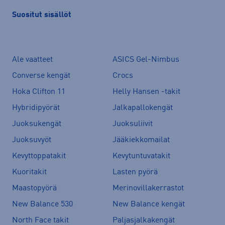
Suositut sisällöt
Ale vaatteet
ASICS Gel-Nimbus
Converse kengät
Crocs
Hoka Clifton 11
Helly Hansen -takit
Hybridipyörät
Jalkapallokengät
Juoksukengät
Juoksuliivit
Juoksuvyöt
Jääkiekkomailat
Kevyttoppatakit
Kevytuntuvatakit
Kuoritakit
Lasten pyörä
Maastopyörä
Merinovillakerrastot
New Balance 530
New Balance kengät
North Face takit
Paljasjalkakengät