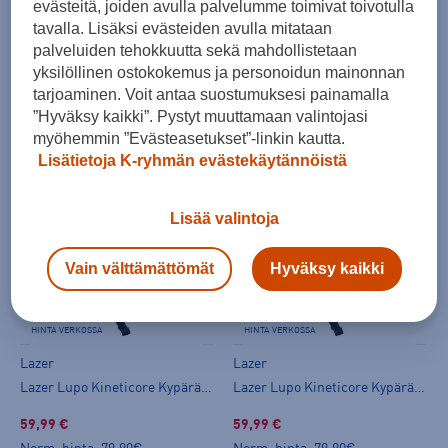
evästeitä, joiden avulla palvelumme toimivat toivotulla
tavalla. Lisäksi evästeiden avulla mitataan
palveluiden tehokkuutta sekä mahdollistetaan
yksilöllinen ostokokemus ja personoidun mainonnan
tarjoaminen. Voit antaa suostumuksesi painamalla
Helkama
Helkama
”Hyväksy kaikki”. Pystyt muuttamaan valintojasi
Oiva 7-v - citypyörä
Ainotar 28" 3-v - citypyörä
myöhemmin ”Evästeasetukset”-linkin kautta.
Lisätietoja K-ryhmän evästekäytännöistä
849,00 €
779,00 €
Lisää valintoja
Vain välttämättömät
Hyväksy kaikki
HINTA VERKOSSA
HINTA VERKOSSA
Lazer
Lazer
Lazer Lupo Kineticore Kypärä - pyöräilykypärä
Lazer Lupo Kineticore Kypärä - pyöräilykypärä
59,99 €
59,99 €