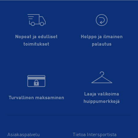
Nopeat ja edulliset
Helppo ja ilmainen
toimitukset
palautus
Laaja valikoima
Turvallinen maksaminen
huippu­merkkejä
Asiakaspalvelu
Tietoa Intersportista