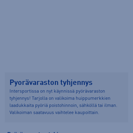
Helkama
Shimano
Helsinki Easton
Oulu Joutsensilta
Kari Traa
Sweet Protection
Helsinki Forum
Oulu Valkea
Knog
Swix
Helsinki Tripla
Pori Puuvilla
Lazer
Tunturi
Hyvinkää
Porvoo
Hämeenlinna Tiiriö
Raisio Mylly
Joensuu
Rauma
Pyorävaraston tyhjennys
Joensuu Torinkulma
Rovaniemi
Intersportissa on nyt käynnissä pyörävaraston
Jyväskylä
Ruka
tyhjennys! Tarjolla on valikoima huippumerkkien
laadukkaita pyöriä poistohinnoin, sähköllä tai ilman.
Järvenpää
Savonlinna
Valikoiman saatavuus vaihtelee kaupoittain.
Kajaani
Seinäjoki
Kemi
Siilinjärvi