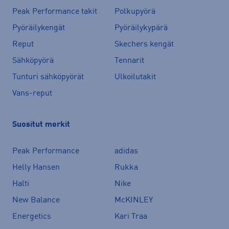
Peak Performance takit
Polkupyörä
Pyöräilykengät
Pyöräilykypärä
Reput
Skechers kengät
Sähköpyörä
Tennarit
Tunturi sähköpyörät
Ulkoilutakit
Vans-reput
Suositut merkit
Peak Performance
adidas
Helly Hansen
Rukka
Halti
Nike
New Balance
McKINLEY
Energetics
Kari Traa