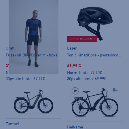
LAATUA EDULLISESTI
Craft
Lazer
Fuseknit Bike Boxer M - bokserit
Tonic KinetiCore - pyöräilykypärä
37,99 €
69,99 €
Norm. hinta:
45€
Norm. hinta:
79,90€
30pv alin hinta: 37,99€
30pv alin hinta: 69,99€
Tunturi
Helkama