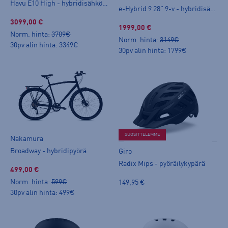
Havu E10 High - hybridisähköpyörä
e-Hybrid 9 28" 9-v - hybridisähköpyörä
3099,00 €
1999,00 €
Norm. hinta:
3709€
Norm. hinta:
3149€
30pv alin hinta: 3349€
30pv alin hinta: 1799€
SUOSITTELEMME
Nakamura
Broadway - hybridipyörä
Giro
Radix Mips - pyöräilykypärä
499,00 €
Norm. hinta:
599€
149,95 €
30pv alin hinta: 499€