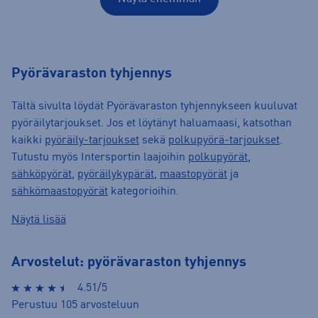
Pyörävaraston tyhjennys
Tältä sivulta löydät Pyörävaraston tyhjennykseen kuuluvat
pyöräilytarjoukset. Jos et löytänyt haluamaasi, katsothan
kaikki
pyöräily-tarjoukset
sekä
polkupyörä-tarjoukset
.
Tutustu myös Intersportin laajoihin
polkupyörät
,
sähköpyörät
,
pyöräilykypärät
,
maastopyörät
ja
sähkömaastopyörät
kategorioihin.
Näytä lisää
Arvostelut: pyörävaraston tyhjennys
4.51/5
Perustuu 105 arvosteluun