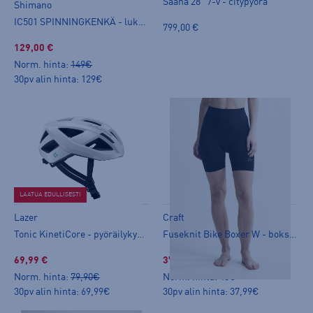
Saana 28" 7-v - citypyörä
Shimano
IC501 SPINNINGKENKÄ - lukkokenkä
799,00 €
129,00 €
Norm. hinta:
149€
30pv alin hinta: 129€
LAATUA EDULLISESTI
Lazer
Craft
Tonic KinetiCore - pyöräilykypärä
Fuseknit Bike Boxer W - bokserit
69,99 €
37,99 €
Norm. hinta:
79,90€
Norm. hinta:
45€
30pv alin hinta: 69,99€
30pv alin hinta: 37,99€