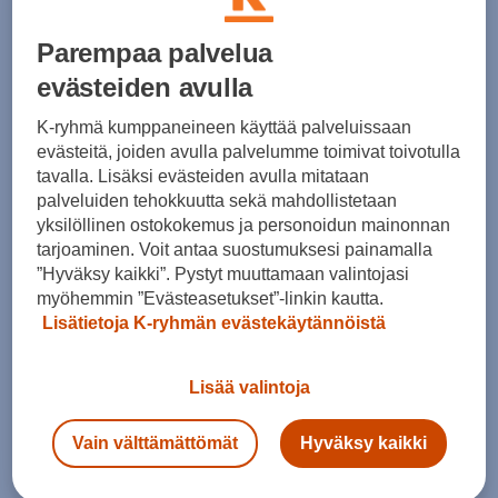
69,90 €
69,90 €
Parempaa palvelua
evästeiden avulla
K-ryhmä kumppaneineen käyttää palveluissaan
evästeitä, joiden avulla palvelumme toimivat toivotulla
Ticket To The Moon
tavalla. Lisäksi evästeiden avulla mitataan
Compact Hammock Single - riippumatto
palveluiden tehokkuutta sekä mahdollistetaan
yksilöllinen ostokokemus ja personoidun mainonnan
(1)
Ticket To The Moon
tarjoaminen. Voit antaa suostumuksesi painamalla
Hammock Original - riippumatto
54,90 €
”Hyväksy kaikki”. Pystyt muuttamaan valintojasi
(1)
myöhemmin ”Evästeasetukset”-linkin kautta.
Lisätietoja K-ryhmän evästekäytännöistä
69,90 €
Lisää valintoja
Vain välttämättömät
Hyväksy kaikki