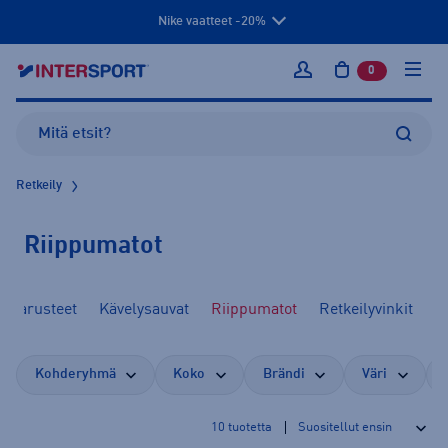
Nike vaatteet -20%
0
tuotetta osto
Kirjaudu sisään
Retkeily
Riippumatot
lyvarusteet
Kävelysauvat
Riippumatot
Retkeilyvinkit
Kohderyhmä
Koko
Brändi
Väri
10
tuotetta