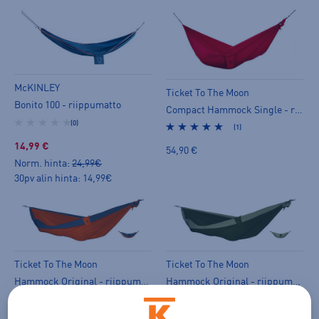
McKINLEY
Ticket To The Moon
Bonito 100 - riippumatto
Compact Hammock Single - riippumatto
(0)
(1)
14,99 €
54,90 €
Norm. hinta:
24,99€
30pv alin hinta: 14,99€
Ticket To The Moon
Ticket To The Moon
Hammock Original - riippumatto
Hammock Original - riippumatto
(1)
(1)