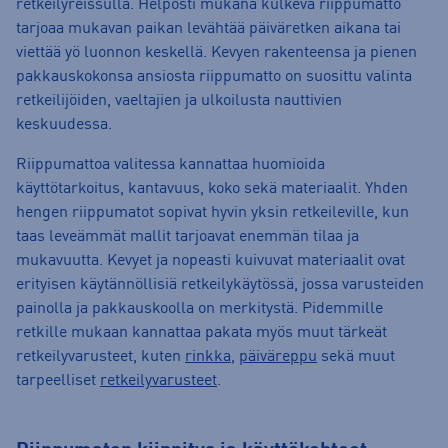
retkeilyreissulla. Helposti mukana kulkeva riippumatto
tarjoaa mukavan paikan levähtää päiväretken aikana tai
viettää yö luonnon keskellä. Kevyen rakenteensa ja pienen
pakkauskokonsa ansiosta riippumatto on suosittu valinta
retkeilijöiden, vaeltajien ja ulkoilusta nauttivien
keskuudessa.
Riippumattoa valitessa kannattaa huomioida
käyttötarkoitus, kantavuus, koko sekä materiaalit. Yhden
hengen riippumatot sopivat hyvin yksin retkeileville, kun
taas leveämmät mallit tarjoavat enemmän tilaa ja
mukavuutta. Kevyet ja nopeasti kuivuvat materiaalit ovat
erityisen käytännöllisiä retkeilykäytössä, jossa varusteiden
painolla ja pakkauskoolla on merkitystä. Pidemmille
retkille mukaan kannattaa pakata myös muut tärkeät
retkeilyvarusteet, kuten
rinkka
,
päiväreppu
sekä muut
tarpeelliset
retkeilyvarusteet
.