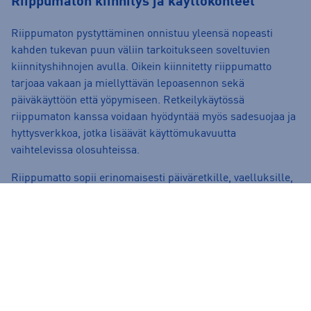
Riippumaton kiinnitys ja käyttökohteet
Riippumaton pystyttäminen onnistuu yleensä nopeasti
kahden tukevan puun väliin tarkoitukseen soveltuvien
kiinnityshihnojen avulla. Oikein kiinnitetty riippumatto
tarjoaa vakaan ja miellyttävän lepoasennon sekä
päiväkäyttöön että yöpymiseen. Retkeilykäytössä
riippumaton kanssa voidaan hyödyntää myös sadesuojaa ja
hyttysverkkoa, jotka lisäävät käyttömukavuutta
vaihtelevissa olosuhteissa.
Riippumatto sopii erinomaisesti päiväretkille, vaelluksille,
leirintään ja kesäiseen ulkoiluun. Yöpymistä varten
kannattaa huomioida myös riittävä lämpöeristys
esimerkiksi laadukkaan
makuupussin
avulla. Jos retkiin
kuuluu majoittuminen vaihtelevissa sääolosuhteissa,
kannattaa tutustua myös
telttoihin
, jotka tarjoavat suojaisan
vaihtoehdon pidemmille retkille ja vaelluksille.
Paljonko riippumatot -kategorian tuotteet maksavat