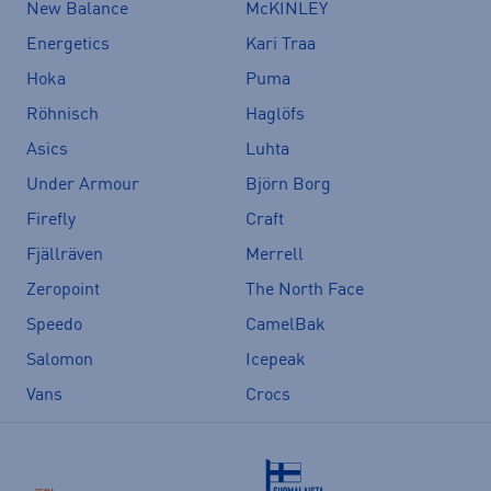
New Balance
McKINLEY
Energetics
Kari Traa
Hoka
Puma
Röhnisch
Haglöfs
Asics
Luhta
Under Armour
Björn Borg
Firefly
Craft
Fjällräven
Merrell
Zeropoint
The North Face
Speedo
CamelBak
Salomon
Icepeak
Vans
Crocs