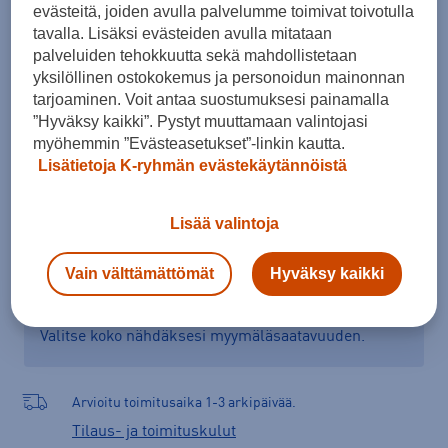
evästeitä, joiden avulla palvelumme toimivat toivotulla
116
128
140
152
164
tavalla. Lisäksi evästeiden avulla mitataan
palveluiden tehokkuutta sekä mahdollistetaan
Kokotaulukko
yksilöllinen ostokokemus ja personoidun mainonnan
tarjoaminen. Voit antaa suostumuksesi painamalla
”Hyväksy kaikki”. Pystyt muuttamaan valintojasi
myöhemmin ”Evästeasetukset”-linkin kautta.
Lisää ostoskoriin
Lisätietoja K-ryhmän evästekäytännöistä
Lisää valintoja
Tarkista saatavuus ja tilaa myymälästä
Vain välttämättömät
Hyväksy kaikki
Verkkokauppa:
Saatavilla
Myymälät:
Saatavilla
Valitse koko nähdäksesi myymäläsaatavuuden.
Arvioitu toimitusaika 1-3 arkipäivää.
Tilaus- ja toimituskulut