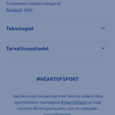
Tuotteeseen liittyvät kategoriat
Alusasut
,
Halti
Teknologiat
Avaa
Turvallisuustiedot
Avaa
#HEARTOFSPORT
Jaa liikunnan ilo kanssamme! Ikuista sinäkin oma
sporttihetkesi hashtagilla
#HeartOfSport
ja lisää
tunniste @intersportsuomi, niin ne näytetään
sivustollamme.