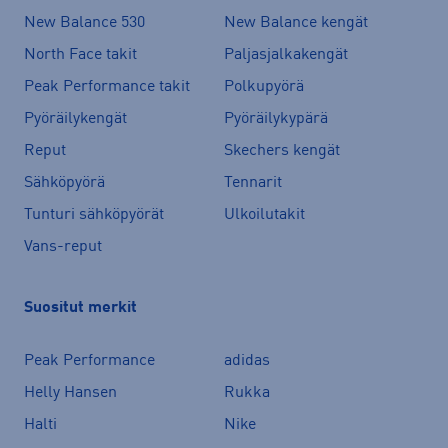
New Balance 530
New Balance kengät
North Face takit
Paljasjalkakengät
Peak Performance takit
Polkupyörä
Pyöräilykengät
Pyöräilykypärä
Reput
Skechers kengät
Sähköpyörä
Tennarit
Tunturi sähköpyörät
Ulkoilutakit
Vans-reput
Suositut merkit
Peak Performance
adidas
Helly Hansen
Rukka
Halti
Nike