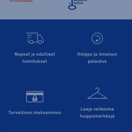
Nopeat ja edulliset
Helppo ja ilmainen
toimitukset
palautus
Laaja valikoima
Turvallinen maksaminen
huippu­merkkejä