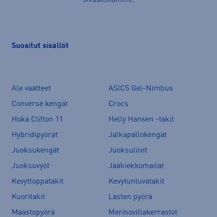
Suositut sisällöt
Ale vaatteet
ASICS Gel-Nimbus
Converse kengät
Crocs
Hoka Clifton 11
Helly Hansen -takit
Hybridipyörät
Jalkapallokengät
Juoksukengät
Juoksuliivit
Juoksuvyöt
Jääkiekkomailat
Kevyttoppatakit
Kevytuntuvatakit
Kuoritakit
Lasten pyörä
Maastopyörä
Merinovillakerrastot