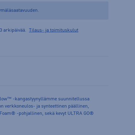
yymäläsaatavuuden.
3 arkipäivää.
Tilaus- ja toimituskulut
Pillow™ -kangastyynyllämme suunnitellussa
n verkkoneulos- ja synteettinen päällinen,
Foam® -pohjallinen, sekä kevyt ULTRA GO®