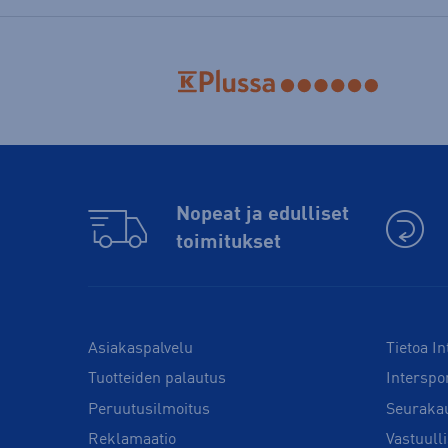
Nopeat ja edulliset
toimitukset
Asiakaspalvelu
Tietoa In
Tuotteiden palautus
Interspo
Peruutusilmoitus
Seuraka
Reklamaatio
Vastuull