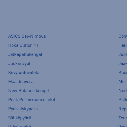
ASICS Gel-Nimbus
Con
Hoka Clifton 11
Hell
Jalkapallokengät
Juo
Juoksuvyöt
Jää
Kevytuntuvatakit
Kuor
Maastopyörä
Meri
New Balance kengät
Nort
Peak Performance takit
Pol
Pyöräilykypärä
Rep
Sähköpyörä
Tenn