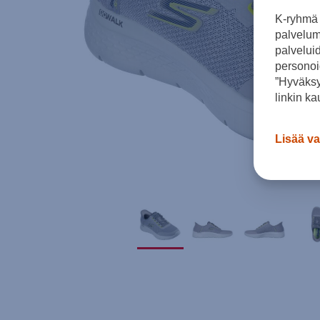
K-ryhmä 
palvelumm
palvelui
personoi
”Hyväksy
linkin ka
Lisää va