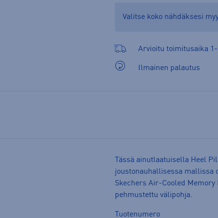
Valitse koko nähdäksesi m
Arvioitu toimitusaika 1-
Ilmainen palautus
Tässä ainutlaatuisella Heel 
joustonauhallisessa mallissa o
Skechers Air-Cooled Memory 
pehmustettu välipohja.
Tuotenumero