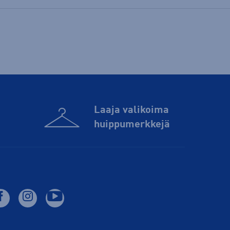
Laaja valikoima
huippu­merkkejä