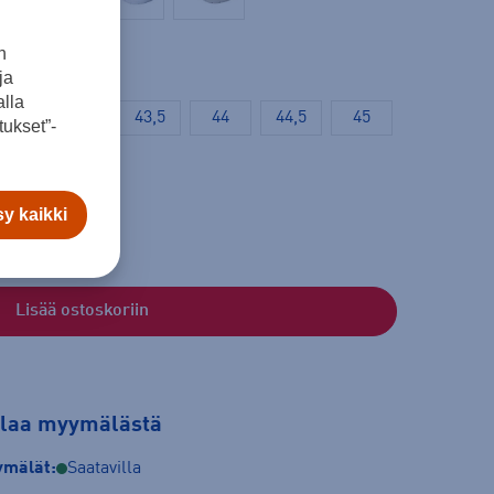
n
ja
lla
42,5
43
43,5
44
44,5
45
ukset”-
48
49
y kaikki
Lisää ostoskoriin
tilaa myymälästä
mälät:
Saatavilla