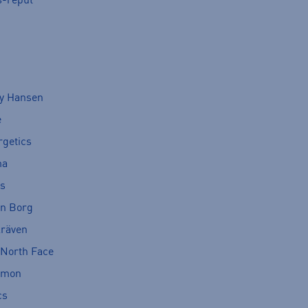
s-reput
ly Hansen
e
rgetics
ma
cs
rn Borg
lräven
 North Face
omon
cs