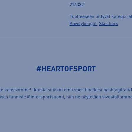
216332
Tuotteeseen liittyvät kategoria
Kävelykengät
,
Skechers
#HEARTOFSPORT
ilo kanssamme! Ikuista sinäkin oma sporttihetkesi hashtagilla
#
lisää tunniste @intersportsuomi, niin ne näytetään sivustollamme