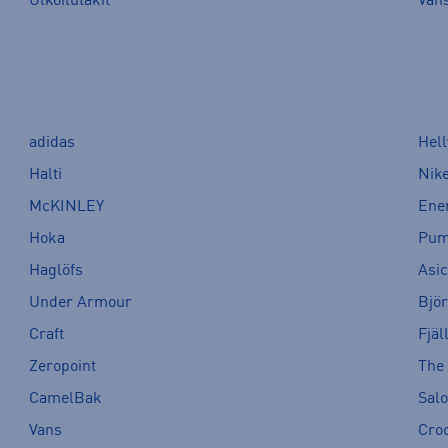
Ulkoilutakit
Van
adidas
Hel
Halti
Nik
McKINLEY
Ene
Hoka
Pu
Haglöfs
Asi
Under Armour
Bjö
Craft
Fjäl
Zeropoint
The
CamelBak
Sal
Vans
Cro