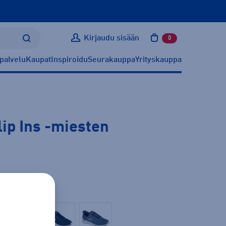
Kirjaudu sisään
0
tuotetta ostoskoris
palvelu
Kaupat
Inspiroidu
Seurakauppa
Yrityskauppa
ip Ins
-miesten