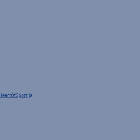
t
HeartOfSport
ja
.