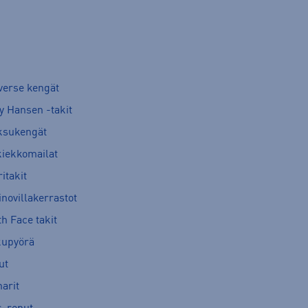
verse kengät
y Hansen -takit
ksukengät
kiekkomailat
itakit
novillakerrastot
h Face takit
kupyörä
ut
arit