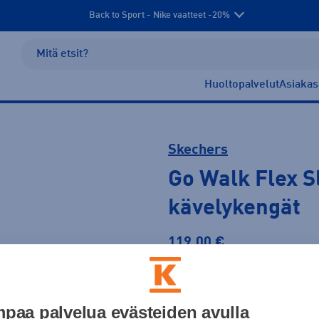
Back to Sport - Nike vaatteet -20%
Huoltopalvelut
Asiakas
Skechers
Go Walk Flex Sl
kävelykengät
119,00 €
Väri
paa palvelua evästeiden avulla