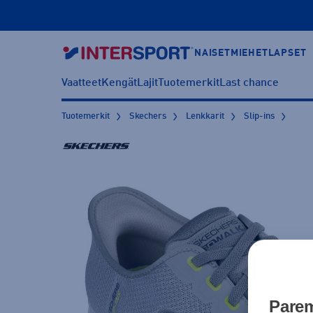
NAISET
MIEHET
LAPSET
Vaatteet
Kengät
Lajit
Tuotemerkit
Last chance
Tuotemerkit
Skechers
Lenkkarit
Slip-ins
Parem