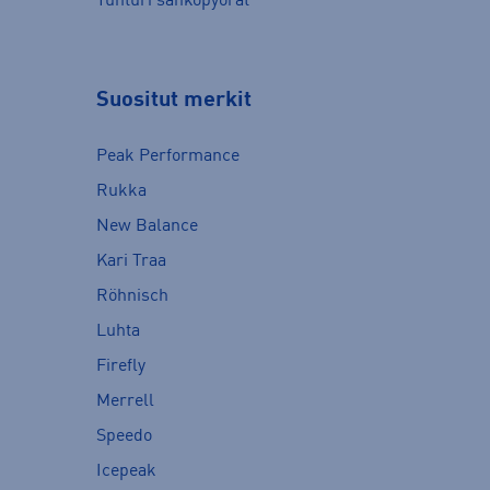
Tunturi sähköpyörät
Suositut merkit
Peak Performance
Rukka
New Balance
Kari Traa
Röhnisch
Luhta
Firefly
Merrell
Speedo
Icepeak