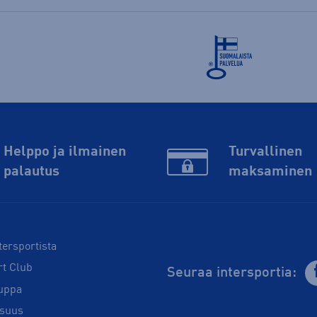
Helppo ja ilmainen
Turvallinen
palautus
maksaminen
tersportista
rt Club
Seuraa intersportia:
uppa
isuus